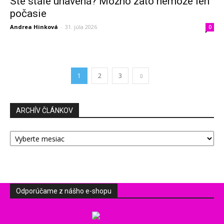
Ste stále unavená? Možno zato nemôže len
počasie
Andrea Hinková
-
31. júla 2026
0
1
2
3
ARCHÍV ČLÁNKOV
ARCHÍV
ČLÁNKOV
Odporúčame z nášho e-shopu