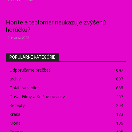
Horíte a teplomer neukazuje zvýšenú
horúčku?
10. marca 2022
POPULÁRNE KATEGÓRIE
Odporúčame prečítať
1647
archiv
807
Oplatí sa vedieť
668
Duša, Filmy a Knižné novinky
467
Recepty
204
Krása
183
Móda
136
Zdravie
125