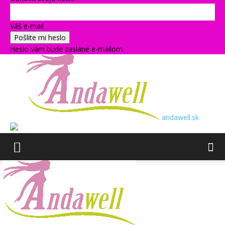
Váš e-mail
Heslo vám bude zaslané e-mailom
andawell.sk
Úvod
archiv
Odporúčame prečítať
Odporúčame prečítať
PR články