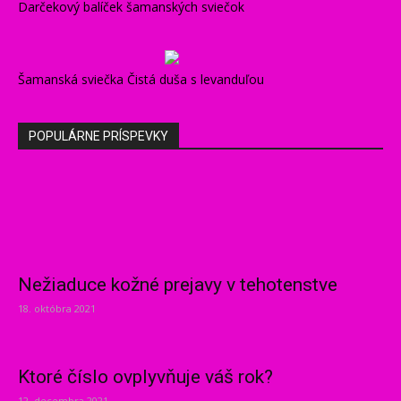
Darčekový balíček šamanských sviečok
Šamanská sviečka Čistá duša s levanduľou
POPULÁRNE PRÍSPEVKY
Nežiaduce kožné prejavy v tehotenstve
18. októbra 2021
Ktoré číslo ovplyvňuje váš rok?
12. decembra 2021