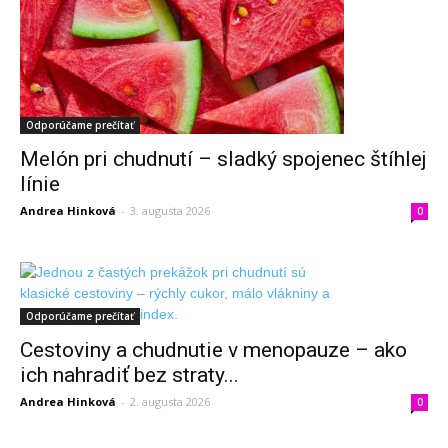
Odporúčame prečítať
Melón pri chudnutí – sladký spojenec štíhlej
línie
Andrea Hinková
-
3. augusta 2026
0
Odporúčame prečítať
Cestoviny a chudnutie v menopauze – ako
ich nahradiť bez straty...
Andrea Hinková
-
2. augusta 2026
0