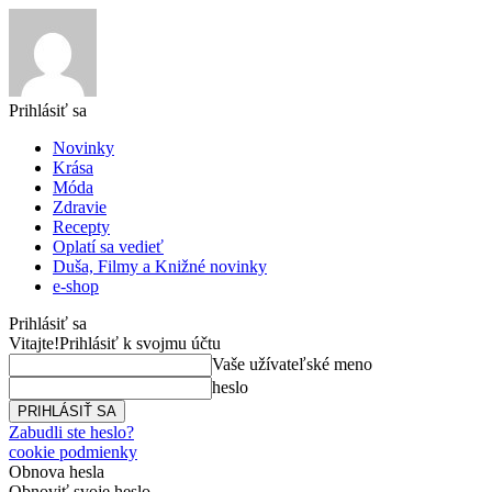
Prihlásiť sa
Novinky
Krása
Móda
Zdravie
Recepty
Oplatí sa vedieť
Duša, Filmy a Knižné novinky
e-shop
Prihlásiť sa
Vitajte!
Prihlásiť k svojmu účtu
Vaše užívateľské meno
heslo
Zabudli ste heslo?
cookie podmienky
Obnova hesla
Obnoviť svoje heslo