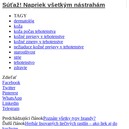
Súťaž! Napriek všetkým nástrahám
TAGY
dermatológ
koža
koža počas tehotenstva
kožné prejavy v tehotenstve
kožné zmeny v tehotenstve
nežiaduce kožné prejavy v tehotenstve
starostlivost
strie
tehotenstvo
zdravie
Zdieľať
Facebook
Twitter
Pinterest
WhatsApp
Linkedin
Telegram
Predchádzajúci článok
Poznáte všetky typy brandy?
Ďalší článok
Herbár lisovaných liečivých rastlín – ako liek aj do
kuchyne