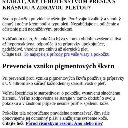
STARAŤ, ABY TEHOTENSTVOM PREŠLA S
KRÁSNOU A ZDRAVOU PLEŤOU?
Svoju pokožku pravidelne ošetrujte. Používajte kvalitný a vhodný
denný i nočný krém podľa typu pleti. Nezabúdajte na odlíčenie a
očistenie pleti nedráždivými produktmi.
Vzhľadom na to, že pokožka býva v tomto období zvýšene citlivá
až hyperreaktívna, odporúčajú sa prípravky upokojujúce,
nedráždivé, vhodné pre citlivú až alergickú pleť.
Čítajte tiež:
To najlepšie z prírody pre vaše vlasy a pokožku
Prevencia vzniku pigmentových škvŕn
Pri prevencií proti vzniku pigmentových škvŕn používajte prípravky
s UV filtrom ako súčasť každodennej starostlivosti o pleť.
Veľmi špecifická je starostlivosť o pokožku vystavenú slnečnému
žiareniu. Veľmi zodpovedne sa starajte v tomto období o svoju
pokožku a v žiadnom prípade nesmie prísť k spáleniu kože.
Pokožku tela odporúčame pravidelne premazávať, čím stále
obnovujeme jej ochranný plášť a znižujeme svrbenie kože.
Čítajte tiež:
Pôrod cisárskym rezom: Áno alebo nie?