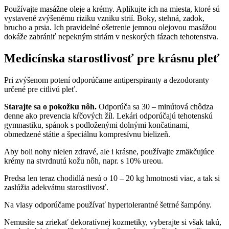
Používajte masážne oleje a krémy. Aplikujte ich na miesta, ktoré sú
vystavené zvýšenému riziku vzniku strií. Boky, stehná, zadok,
brucho a prsia. Ich pravidelné ošetrenie jemnou olejovou masážou
dokáže zabrániť nepekným striám v neskorých fázach tehotenstva.
Medicínska starostlivosť pre krásnu pleť
Pri zvýšenom potení odporúčame antiperspiranty a dezodoranty
určené pre citlivú pleť.
Starajte sa o pokožku nôh.
Odporúča sa 30 – minútová chôdza
denne ako prevencia kŕčových žíl. Lekári odporúčajú tehotenskú
gymnastiku, spánok s podloženými dolnými končatinami,
obmedzené státie a špeciálnu kompresívnu bielizeň.
Aby boli nohy nielen zdravé, ale i krásne, používajte zmäkčujúce
krémy na stvrdnutú kožu nôh, napr. s 10% ureou.
Predsa len teraz chodidlá nesú o 10 – 20 kg hmotnosti viac, a tak si
zaslúžia adekvátnu starostlivosť.
Na vlasy odporúčame používať hypertolerantné šetrné šampóny.
Nemusíte sa zriekať dekoratívnej kozmetiky, vyberajte si však takú,