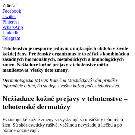
Zdieľať
Facebook
Twitter
Pinterest
WhatsApp
Linkedin
Telegram
Tehotenstvo je nesporne jedným z najkrajších období v živote
každej ženy. Pre ženský organizmus je to záťaž s kombináciou
zásadných hormonálnych, metabolických a imunologických
zmien. Nežiaduce kožné prejavy v tehotenstve môžu
manifestovať všetky tieto zmeny.
Dermatologička MUDr. Kateřina Macháčková vám prináša
informácie o tom, čo sa deje s vašou kožou počas tehotenstva.
Nežiaduce kožné prejavy v tehotenstve
–
tehotenské dermatózy
Fyziologické kožné zmeny sa vyskytujú sa u väčšiny tehotných
žien. Sú skôr esteticky rušivé, väčšinou nevyžadujú liečbu a po
pôrode odznievajú.