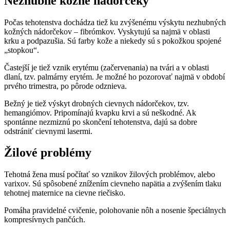
Nezhubné kožné nádorčeky
Počas tehotenstva dochádza tiež ku zvýšenému výskytu nezhubných
kožných nádorčekov – fibrómkov. Vyskytujú sa najmä v oblasti
krku a podpazušia. Sú farby kože a niekedy sú s pokožkou spojené
„stopkou“.
Častejší je tiež vznik erytému (začervenania) na tvári a v oblasti
dlaní, tzv. palmárny erytém. Je možné ho pozorovať najmä v období
prvého trimestra, po pôrode odznieva.
Bežný je tiež výskyt drobných cievnych nádorčekov, tzv.
hemangiómov. Pripomínajú kvapku krvi a sú neškodné. Ak
spontánne nezmiznú po skončení tehotenstva, dajú sa dobre
odstrániť cievnymi lasermi.
Žilové problémy
Tehotná žena musí počítať so vznikov žilových problémov, alebo
varixov. Sú spôsobené znížením cievneho napätia a zvýšením tlaku
tehotnej maternice na cievne riečisko.
Pomáha pravidelné cvičenie, polohovanie nôh a nosenie špeciálnych
kompresívnych pančúch.