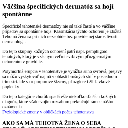
Väčšina špecifických dermatóz sa hojí
spontánne
Špecifické tehotenské dermatózy nie sú také časté a vo väčšine
prípadov sa spontánne hoja. Klasifikácia týchto ochorení je zložitá.
Tehotná žena sa pri nich nezaobíde bez pravidelnej starostlivosti
dermatológa.
Do tejto skupiny kožných ochorení patrí napr. pemphigoid
tehotných, ktorý je vzácnym veľmi svrbivým pľuzgiernatým
ochorením v gravidite.
Polymorfná erupcia v tehotenstve je vyrážka silno svrbivá, prejavy
sa môžu vyskytovať najmä v oblasti brušných strií v poslednom
trimestri. Ide sa o purpurové škvrny, pľuzgiere i žihľavkové
pupienky.
Do tejto kategórie chorôb spadá ešte niekoľko ďalších kožných
diagnóz, ktoré však svojím rozsahom prekračujú rámec nášho
oznámenia.
Fyziologické zmeny v obličkách počas tehotenstva
AKO SA MÁ TEHOTNÁ ŽENA O SEBA