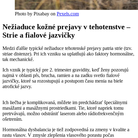
Photo by Pixabay on
Pexels.com
Nežiaduce kožné prejavy v tehotenstve –
Strie a fialové jazvičky
Medzi ďalšie typické nežiaduce tehotenské prejavy patria strie (tzv.
striae distenze). Pri ich vzniku sa uplatňujú ako faktory hormonálne,
tak mechanické.
Ich vznik je typický pre 2. trimester gravidity, keď ženy pozorujú
najmä v oblasti pŕs, brucha, ramien a na zadku svetlo fialové
jazvičky, ktoré sa rozostupujú a postupom času menia na biele
atrofické jazvy.
Ich liečba je komplikovaná, môžete im predchádzať špeciálnymi
masážami a masážnymi prostriedkami. Tie, ktoré napriek tomu
pretrvávajú, možno odstrániť laserom alebo rádiofrekvenčným
ošetrením.
Hormonálna dysbalancia je tiež zodpovedná za zmeny v kvalite a
rastu vlasov. V zmysle zlepšenia vlasového porastu počas