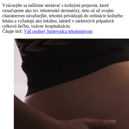
Vzácnejšie sa môžeme stretávať s kožnými prejavmi, ktoré
označujeme ako tzv. tehotenské dermatózy, tieto sú už svojím
charakterom závažnejšie, tehotnú privádzajú do ordinácie kožného
lekára a vyžadujú ako lokálnu, taktiež v niektorých prípadoch
celkovú liečbu, vzácne hospitalizáciu.
Čítajte tiež:
Váš osobný Sprievodca tehotenstvom