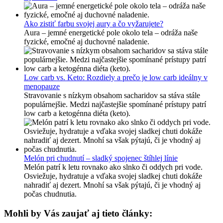
Ako zistiť farbu svojej aury a čo vyžarujete?
Aura – jemné energetické pole okolo tela – odráža naše
fyzické, emočné aj duchovné naladenie.
Low carb vs. Keto: Rozdiely a prečo je low carb ideálny v
menopauze
Stravovanie s nízkym obsahom sacharidov sa stáva stále
populárnejšie. Medzi najčastejšie spomínané prístupy patrí
low carb a ketogénna diéta (keto).
Melón pri chudnutí – sladký spojenec štíhlej línie
Melón patrí k letu rovnako ako slnko či oddych pri vode.
Osviežuje, hydratuje a vďaka svojej sladkej chuti dokáže
nahradiť aj dezert. Mnohí sa však pýtajú, či je vhodný aj
počas chudnutia.
Mohli by Vás zaujať aj tieto články: