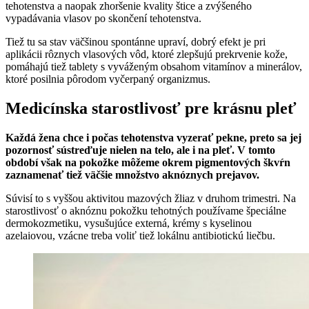
tehotenstva a naopak zhoršenie kvality štice a zvýšeného
vypadávania vlasov po skončení tehotenstva.
Tiež tu sa stav väčšinou spontánne upraví, dobrý efekt je pri
aplikácii rôznych vlasových vôd, ktoré zlepšujú prekrvenie kože,
pomáhajú tiež tablety s vyváženým obsahom vitamínov a minerálov,
ktoré posilnia pôrodom vyčerpaný organizmus.
Medicínska starostlivosť pre krásnu pleť
Každá žena chce i počas tehotenstva vyzerať pekne, preto sa jej
pozornosť sústreďuje nielen na telo, ale i na pleť. V tomto
období však na pokožke môžeme okrem pigmentových škvŕn
zaznamenať tiež väčšie množstvo aknóznych prejavov.
Súvisí to s vyššou aktivitou mazových žliaz v druhom trimestri. Na
starostlivosť o aknóznu pokožku tehotných používame špeciálne
dermokozmetiku, vysušujúce externá, krémy s kyselinou
azelaiovou, vzácne treba voliť tiež lokálnu antibiotickú liečbu.