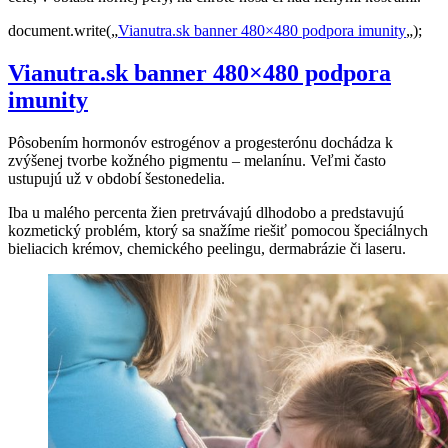
document.write(„
Vianutra.sk banner 480×480 podpora imunity
„);
Vianutra.sk banner 480×480 podpora
imunity
Pôsobením hormonóv estrogénov a progesterónu dochádza k
zvýšenej tvorbe kožného pigmentu – melanínu. Veľmi často
ustupujú už v období šestonedelia.
Iba u malého percenta žien pretrvávajú dlhodobo a predstavujú
kozmetický problém, ktorý sa snažíme riešiť pomocou špeciálnych
bieliacich krémov, chemického peelingu, dermabrázie či laseru.