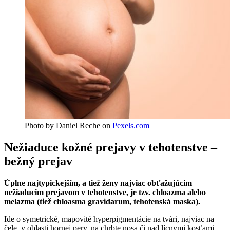
Photo by Daniel Reche on
Pexels.com
Nežiaduce kožné prejavy v tehotenstve –
bežný prejav
Úplne najtypickejším, a tiež ženy najviac obťažujúcim
nežiaducim prejavom v tehotenstve, je tzv. chloazma alebo
melazma (tiež chloasma gravidarum, tehotenská maska).
Ide o symetrické, mapovité hyperpigmentácie na tvári, najviac na
čele, v oblasti hornej pery, na chrbte nosa či nad lícnymi kosťami.