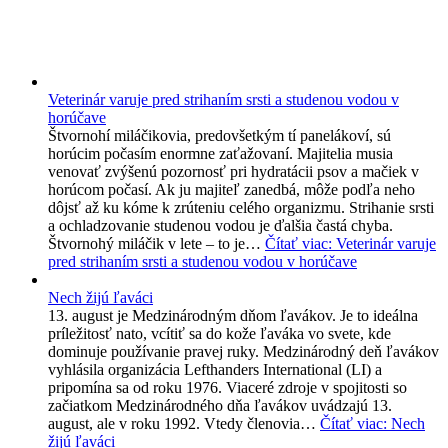
Veterinár varuje pred strihaním srsti a studenou vodou v
horúčave
Štvornohí miláčikovia, predovšetkým tí panelákoví, sú
horúcim počasím enormne zaťažovaní. Majitelia musia
venovať zvýšenú pozornosť pri hydratácii psov a mačiek v
horúcom počasí. Ak ju majiteľ zanedbá, môže podľa neho
dôjsť až ku kóme k zrúteniu celého organizmu. Strihanie srsti
a ochladzovanie studenou vodou je ďalšia častá chyba.
Štvornohý miláčik v lete – to je…
Čítať viac
: Veterinár varuje
pred strihaním srsti a studenou vodou v horúčave
Nech žijú ľaváci
13. august je Medzinárodným dňom ľavákov. Je to ideálna
príležitosť nato, vcítiť sa do kože ľaváka vo svete, kde
dominuje používanie pravej ruky. Medzinárodný deň ľavákov
vyhlásila organizácia Lefthanders International (LI) a
pripomína sa od roku 1976. Viaceré zdroje v spojitosti so
začiatkom Medzinárodného dňa ľavákov uvádzajú 13.
august, ale v roku 1992. Vtedy členovia…
Čítať viac
: Nech
žijú ľaváci