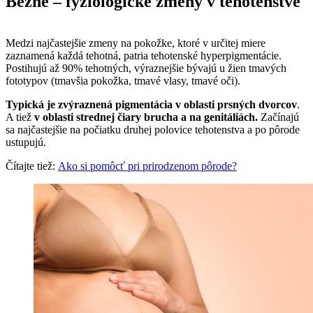
Bežné – fyziologické zmeny v tehotenstve
Medzi najčastejšie zmeny na pokožke, ktoré v určitej miere
zaznamená každá tehotná, patria tehotenské hyperpigmentácie.
Postihujú až 90% tehotných, výraznejšie bývajú u žien tmavých
fototypov (tmavšia pokožka, tmavé vlasy, tmavé oči).
Typická je zvýraznená pigmentácia v oblasti prsných dvorcov
.
A tiež
v oblasti strednej čiary brucha a na genitáliách.
Začínajú
sa najčastejšie na počiatku druhej polovice tehotenstva a po pôrode
ustupujú.
Čítajte tiež:
Ako si pomôcť pri prirodzenom pôrode?