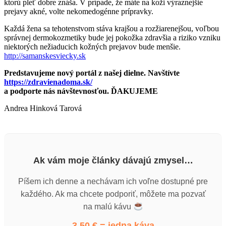
ktorú pleť dobre znáša. V prípade, že máte na koži výraznejšie
prejavy akné, volte nekomedogénne prípravky.
Každá žena sa tehotenstvom stáva krajšou a rozžiarenejšou, voľbou
správnej dermokozmetiky bude jej pokožka zdravšia a riziko vzniku
niektorých nežiaducich kožných prejavov bude menšie.
http://samanskesviecky.sk
Predstavujeme nový portál z našej dielne. Navštívte
https://zdravienadoma.sk/
a podporte nás návštevnosťou. ĎAKUJEME
Andrea Hinková Tarová
Ak vám moje články dávajú zmysel…
Píšem ich denne a nechávam ich voľne dostupné pre
každého. Ak ma chcete podporiť, môžete ma pozvať
na malú kávu
3,50 € = jedna káva