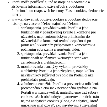
Portál môže používať aj iné nástroje na sledovanie a
zisťovanie informácií o užívateľoch s podobnou
funkcionalitou (napr. web beacony, Flash cookies, sledovacie
URL).
www.andawell.sk používa cookies a podobné sledovacie
nástroje na viacero účelov, najmä za účelom:
sprístupnenia, prevádzkovania Portálu a jeho
funkcionalít v požadovanej kvalite a komforte pre
užívateľa, napr. automatickým prihlásením do
užívateľského konta, zaistením bezpečnosti po
prihlásení, vkladaním príspevkov a komentárov a
počítaním zobrazenia a spustenia videí;
sprístupnenia, prevádzkovania Portálu a jeho
funkcionalít na rôznych webových stránkach,
zariadeniach a prehliadačoch;
monitorovania a analýzy výkonu, prevádzky
a efektivity Portálu a jeho zlepšenia, napr. koľko
návštevníkov (užívateľov) bolo na Portáli či aké
prehliadače používajú;
zabránenia zneužitia Portálu a prevencie a odhalenia
podvodného alebo inak nevhodného správania.Na
Portáli www.andawell.sk umiestňujeme tiež súbory
cookies našich obchodných partnerov a tretích strán
najmä analytické cookies (Google Analytics), ktoré
umožňujú analyzovať, ako návštevníci (užívatelia)