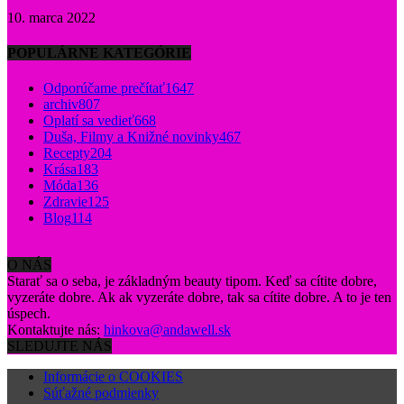
10. marca 2022
POPULÁRNE KATEGÓRIE
Odporúčame prečítať
1647
archiv
807
Oplatí sa vedieť
668
Duša, Filmy a Knižné novinky
467
Recepty
204
Krása
183
Móda
136
Zdravie
125
Blog
114
O NÁS
Starať sa o seba, je základným beauty tipom. Keď sa cítite dobre,
vyzeráte dobre. Ak ak vyzeráte dobre, tak sa cítite dobre. A to je ten
úspech.
Kontaktujte nás:
hinkova@andawell.sk
SLEDUJTE NÁS
Informácie o COOKIES
Súťažné podmienky