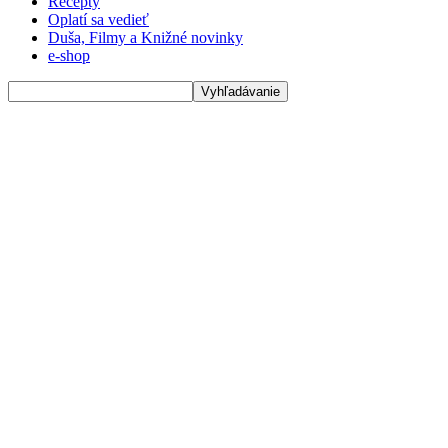
Recepty
Oplatí sa vedieť
Duša, Filmy a Knižné novinky
e-shop