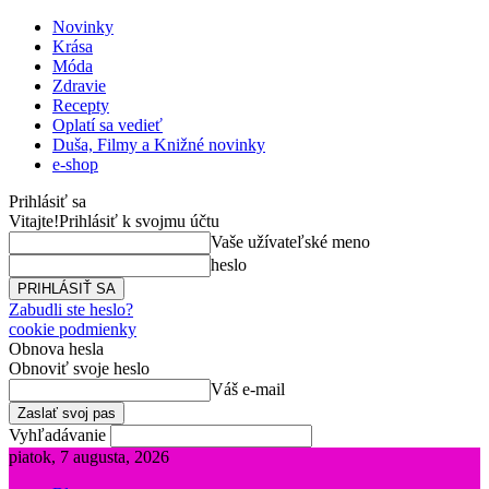
Novinky
Krása
Móda
Zdravie
Recepty
Oplatí sa vedieť
Duša, Filmy a Knižné novinky
e-shop
Prihlásiť sa
Vitajte!
Prihlásiť k svojmu účtu
Vaše užívateľské meno
heslo
Zabudli ste heslo?
cookie podmienky
Obnova hesla
Obnoviť svoje heslo
Váš e-mail
Vyhľadávanie
piatok, 7 augusta, 2026