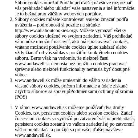
Súbor cookies umožní Portálu pri ďalšej návšteve rozpoznať
vás prehliadač alebo ukladať vaše nastavenia a iné informácie.
Je to bežná prax väčšiny webových portálov.
Súbory cookies môžete kontrolovať a/alebo zmazať podľa
uváženia – podrobnosti si pozrite na stránke
http://www.allaboutcookies.org/. Môžete vymazať všetky
súbory cookies uložené vo svojom zariadení. Váš prehliadač
vám môže umožniť nastaviť, ako má spracovávať cookies,
vrátane možnosti používanie cookies úplne zakázať alebo
vždy žiadať od vás súhlas s použitím konkrétneho cookies
súboru. Berte však na vedomie, že niektoré časti
www.andawell.sk nemusia bez použitia cookies pracovať
správne alebo niektoré funkcionality nemusia byť dostupné
vôbec.
www.andawell.sk môže umiestniť do vášho zariadenia
vlastné súbory cookies, pričom informácie a údaje získané
z týchto súborov sa spravujúPodmienkami ochrany súkromia
(POS)
V rámci www.andawell.sk môžeme používať dva druhy
Cookies, tzv. persistent cookies alebo session cookies. Zatiaľ
čo session cookies sa vymažú po zatvorení vášho prehliadača,
persistent cookies zostanú vo vašom zariadení aj po zatvorení
vášho prehliadača a použijú sa pri vašej ďalšej návšteve
www.andawell.sk.