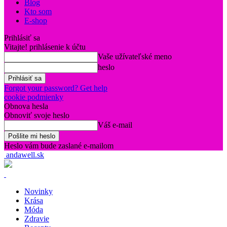
Blog
Kto som
E-shop
Prihlásiť sa
Vitajte! prihlásenie k účtu
Vaše užívateľské meno
heslo
Forgot your password? Get help
cookie podmienky
Obnova hesla
Obnoviť svoje heslo
Váš e-mail
Heslo vám bude zaslané e-mailom
andawell.sk
Novinky
Krása
Móda
Zdravie