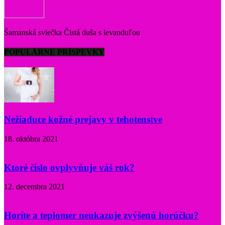
Šamanská sviečka Čistá duša s levanduľou
POPULÁRNE PRÍSPEVKY
Nežiaduce kožné prejavy v tehotenstve
18. októbra 2021
Ktoré číslo ovplyvňuje váš rok?
12. decembra 2021
Horíte a teplomer neukazuje zvýšenú horúčku?