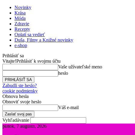
Novinky
Krása
Móda
Zdravie
Recepty
Oplatí sa vedieť
Duša, Filmy a Knižné novinky
e-shop
Prihlásiť sa
Vitajte!
Prihlásiť k svojmu účtu
Vaše užívateľské meno
heslo
Zabudli ste heslo?
cookie podmienky
Obnova hesla
Obnoviť svoje heslo
Váš e-mail
Vyhľadávanie
piatok, 7 augusta, 2026