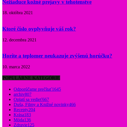
Nežiaduce kožné prejavy v tehotenstve
18. októbra 2021
Ktoré číslo ovplyvňuje váš rok?
12. decembra 2021
Horíte a teplomer neukazuje zvýšenú horúčku?
10. marca 2022
POPULÁRNE KATEGÓRIE
Odporúčame prečítať
1645
archiv
807
Oplatí sa vedieť
667
Duša, Filmy a Knižné novinky
466
Recepty
204
Krása
183
Móda
136
Zdravie
125