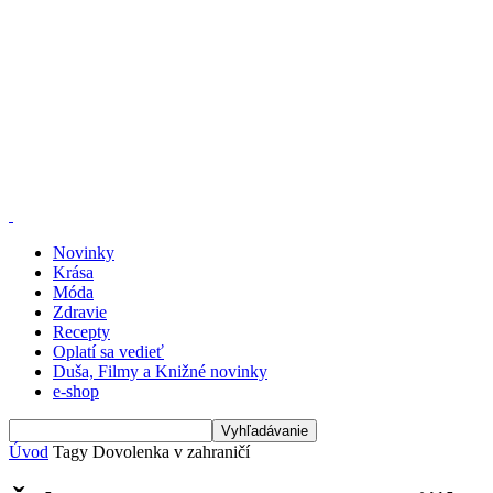
Novinky
Krása
Móda
Zdravie
Recepty
Oplatí sa vedieť
Duša, Filmy a Knižné novinky
e-shop
Úvod
Tagy
Dovolenka v zahraničí