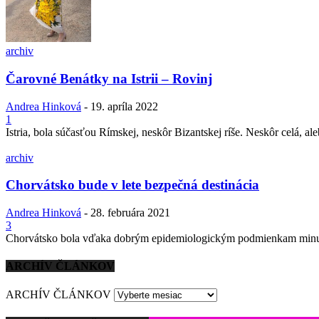
archiv
Čarovné Benátky na Istrii – Rovinj
Andrea Hinková
-
19. apríla 2022
1
Istria, bola súčasťou Rímskej, neskôr Bizantskej ríše. Neskôr celá, al
archiv
Chorvátsko bude v lete bezpečná destinácia
Andrea Hinková
-
28. februára 2021
3
Chorvátsko bola vďaka dobrým epidemiologickým podmienkam minulý 
ARCHÍV ČLÁNKOV
ARCHÍV ČLÁNKOV