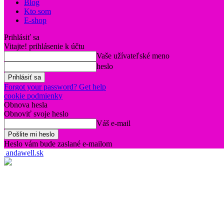
Blog
Kto som
E-shop
Prihlásiť sa
Vitajte! prihlásenie k účtu
Vaše užívateľské meno
heslo
Forgot your password? Get help
cookie podmienky
Obnova hesla
Obnoviť svoje heslo
Váš e-mail
Heslo vám bude zaslané e-mailom
andawell.sk