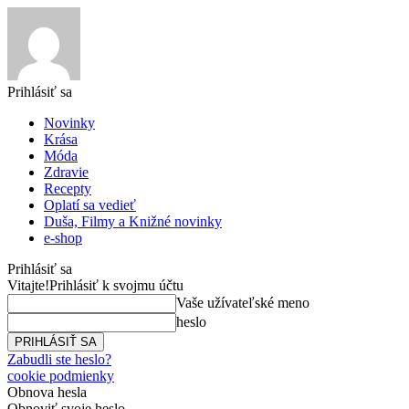
Prihlásiť sa
Novinky
Krása
Móda
Zdravie
Recepty
Oplatí sa vedieť
Duša, Filmy a Knižné novinky
e-shop
Prihlásiť sa
Vitajte!
Prihlásiť k svojmu účtu
Vaše užívateľské meno
heslo
Zabudli ste heslo?
cookie podmienky
Obnova hesla
Obnoviť svoje heslo