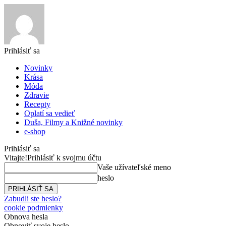
Prihlásiť sa
Novinky
Krása
Móda
Zdravie
Recepty
Oplatí sa vedieť
Duša, Filmy a Knižné novinky
e-shop
Prihlásiť sa
Vitajte!
Prihlásiť k svojmu účtu
Vaše užívateľské meno
heslo
Zabudli ste heslo?
cookie podmienky
Obnova hesla
Obnoviť svoje heslo