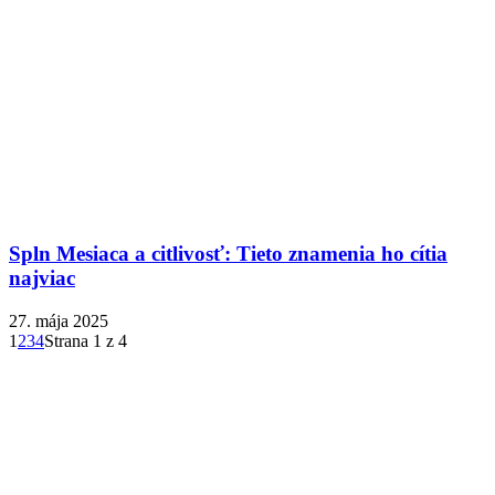
Spln Mesiaca a citlivosť: Tieto znamenia ho cítia
najviac
27. mája 2025
1
2
3
4
Strana 1 z 4