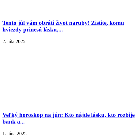
Tento júl vám obráti život naruby! Zistite, komu
hviezdy prinesú lásku,...
2. júla 2025
Veľký horoskop na jún: Kto nájde lásku, kto rozbije
bank a...
1. júna 2025