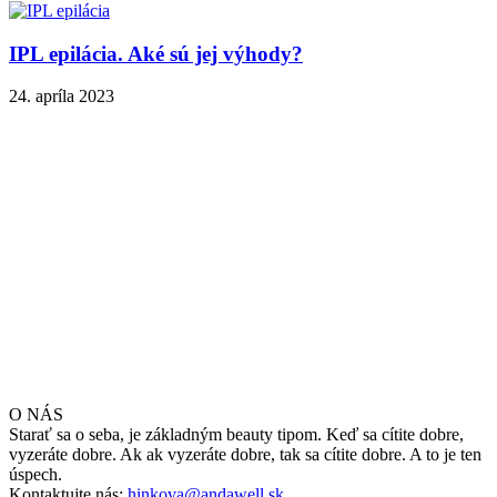
IPL epilácia. Aké sú jej výhody?
24. apríla 2023
O NÁS
Starať sa o seba, je základným beauty tipom. Keď sa cítite dobre,
vyzeráte dobre. Ak ak vyzeráte dobre, tak sa cítite dobre. A to je ten
úspech.
Kontaktujte nás:
hinkova@andawell.sk