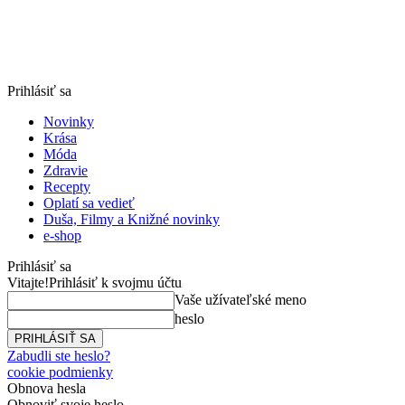
Prihlásiť sa
Novinky
Krása
Móda
Zdravie
Recepty
Oplatí sa vedieť
Duša, Filmy a Knižné novinky
e-shop
Prihlásiť sa
Vitajte!
Prihlásiť k svojmu účtu
Vaše užívateľské meno
heslo
Zabudli ste heslo?
cookie podmienky
Obnova hesla
Obnoviť svoje heslo