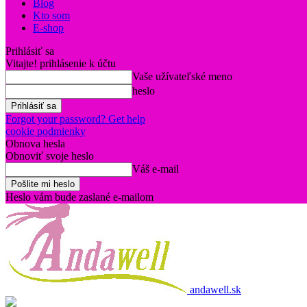
Blog
Kto som
E-shop
Prihlásiť sa
Vitajte! prihlásenie k účtu
Vaše užívateľské meno
heslo
Forgot your password? Get help
cookie podmienky
Obnova hesla
Obnoviť svoje heslo
Váš e-mail
Heslo vám bude zaslané e-mailom
andawell.sk