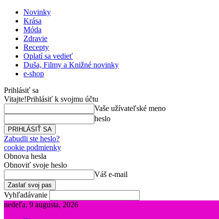
Novinky
Krása
Móda
Zdravie
Recepty
Oplatí sa vedieť
Duša, Filmy a Knižné novinky
e-shop
Prihlásiť sa
Vitajte!
Prihlásiť k svojmu účtu
Vaše užívateľské meno
heslo
Zabudli ste heslo?
cookie podmienky
Obnova hesla
Obnoviť svoje heslo
Váš e-mail
Vyhľadávanie
nedeľa, 9 augusta, 2026