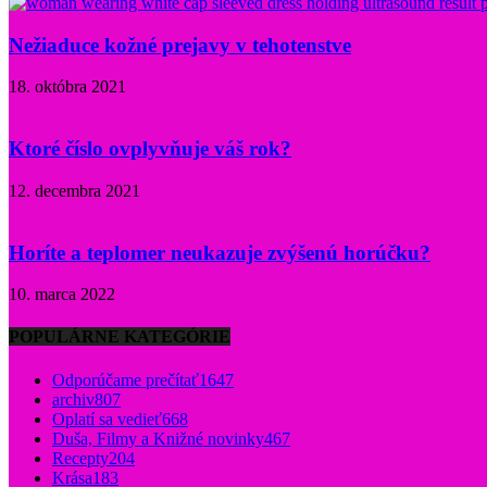
Nežiaduce kožné prejavy v tehotenstve
18. októbra 2021
Ktoré číslo ovplyvňuje váš rok?
12. decembra 2021
Horíte a teplomer neukazuje zvýšenú horúčku?
10. marca 2022
POPULÁRNE KATEGÓRIE
Odporúčame prečítať
1647
archiv
807
Oplatí sa vedieť
668
Duša, Filmy a Knižné novinky
467
Recepty
204
Krása
183