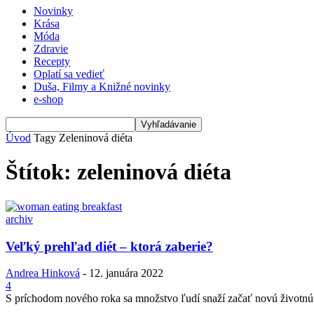
Novinky
Krása
Móda
Zdravie
Recepty
Oplatí sa vedieť
Duša, Filmy a Knižné novinky
e-shop
Úvod
Tagy
Zeleninová diéta
Štítok: zeleninová diéta
archiv
Veľký prehľad diét – ktorá zaberie?
Andrea Hinková
-
12. januára 2022
4
S príchodom nového roka sa množstvo ľudí snaží začať novú životnú et