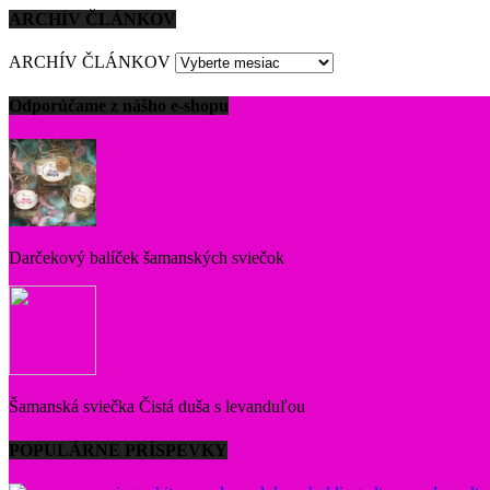
ARCHÍV ČLÁNKOV
ARCHÍV ČLÁNKOV
Odporúčame z nášho e-shopu
Darčekový balíček šamanských sviečok
Šamanská sviečka Čistá duša s levanduľou
POPULÁRNE PRÍSPEVKY