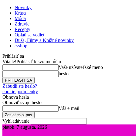
Novinky
Krása
Móda
Zdravie
Recepty
Oplatí sa vedieť
Duša, Filmy a Knižné novinky
e-shop
Prihlásiť sa
Vitajte!
Prihlásiť k svojmu účtu
Vaše užívateľské meno
heslo
Zabudli ste heslo?
cookie podmienky
Obnova hesla
Obnoviť svoje heslo
Váš e-mail
Vyhľadávanie
piatok, 7 augusta, 2026