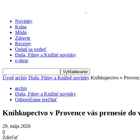
Novinky
Krása
Móda
Zdravie
Recepty
Oplatí sa vedieť
Duša, Filmy a Knižné novinky
e-shop
Úvod
archiv
Duša, Filmy a Knižné novinky
Kníhkupectvo v Provence
archiv
Duša, Filmy a Knižné novinky
Odporúčame prečítať
Kníhkupectvo v Provence vás prenesie do 
29. mája 2026
0
Zdieľať