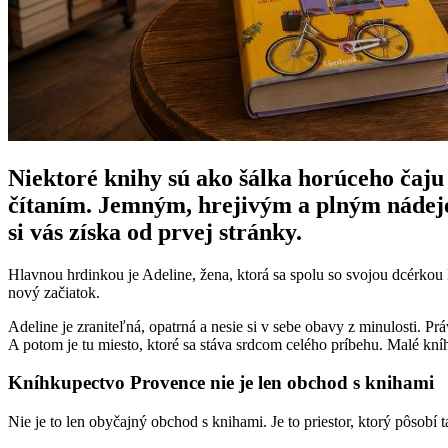
Niektoré knihy sú ako šálka horúceho čaj
čítaním. Jemným, hrejivým a plným nádeje.
si vás získa od prvej stránky.
Hlavnou hrdinkou je Adeline, žena, ktorá sa spolu so svojou dcérkou
nový začiatok.
Adeline je zraniteľná, opatrná a nesie si v sebe obavy z minulosti. Pr
A potom je tu miesto, ktoré sa stáva srdcom celého príbehu. Malé kn
Kníhkupectvo Provence nie je len obchod s knihami
Nie je to len obyčajný obchod s knihami. Je to priestor, ktorý pôsobí