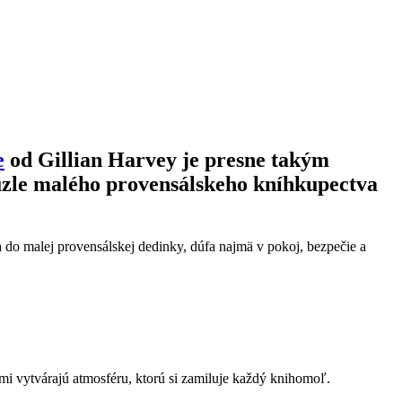
e
od Gillian Harvey je presne takým
kúzle malého provensálskeho kníhkupectva
 do malej provensálskej dedinky, dúfa najmä v pokoj, bezpečie a
ami vytvárajú atmosféru, ktorú si zamiluje každý knihomoľ.