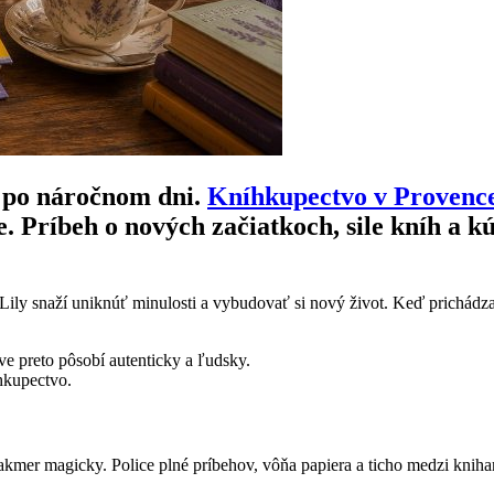
u po náročnom dni.
Kníhkupectvo v Provenc
 Príbeh o nových začiatkoch, sile kníh a 
 Lily snaží uniknúť minulosti a vybudovať si nový život. Keď prichádza
áve preto pôsobí autenticky a ľudsky.
íhkupectvo.
 takmer magicky. Police plné príbehov, vôňa papiera a ticho medzi knih