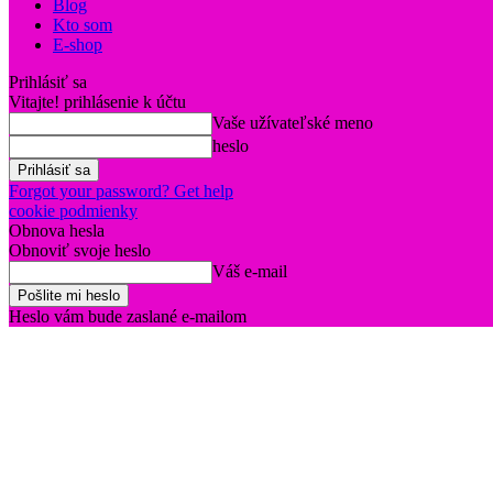
Blog
Kto som
E-shop
Prihlásiť sa
Vitajte! prihlásenie k účtu
Vaše užívateľské meno
heslo
Forgot your password? Get help
cookie podmienky
Obnova hesla
Obnoviť svoje heslo
Váš e-mail
Heslo vám bude zaslané e-mailom