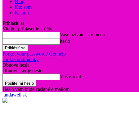
Blog
Kto som
E-shop
Prihlásiť sa
Vitajte! prihlásenie k účtu
Vaše užívateľské meno
heslo
Forgot your password? Get help
cookie podmienky
Obnova hesla
Obnoviť svoje heslo
Váš e-mail
Heslo vám bude zaslané e-mailom
andawell.sk