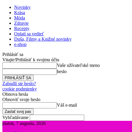
Novinky
Krása
Móda
Zdravie
Recepty
Oplatí sa vedieť
Duša, Filmy a Knižné novinky
e-shop
Prihlásiť sa
Vitajte!
Prihlásiť k svojmu účtu
Vaše užívateľské meno
heslo
Zabudli ste heslo?
cookie podmienky
Obnova hesla
Obnoviť svoje heslo
Váš e-mail
Vyhľadávanie
piatok, 7 augusta, 2026