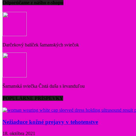
Odporúčame z nášho e-shopu
Darčekový balíček šamanských sviečok
Šamanská sviečka Čistá duša s levanduľou
POPULÁRNE PRÍSPEVKY
Nežiaduce kožné prejavy v tehotenstve
18. októbra 2021