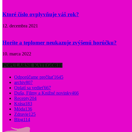
Ktoré číslo ovplyvňuje váš rok?
12. decembra 2021
Horíte a teplomer neukazuje zvýšenú horúčku?
10. marca 2022
POPULÁRNE KATEGÓRIE
Odporúčame prečítať
1645
archiv
807
Oplatí sa vedieť
667
Duša, Filmy a Knižné novinky
466
Recepty
204
Krása
183
Móda
136
Zdravie
125
Blog
114