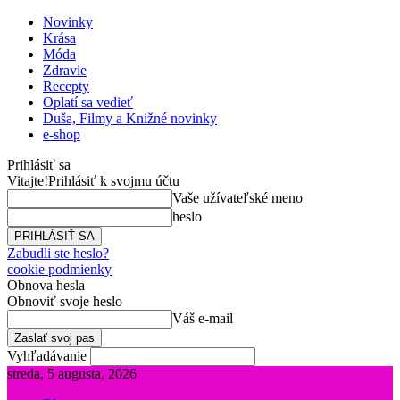
Novinky
Krása
Móda
Zdravie
Recepty
Oplatí sa vedieť
Duša, Filmy a Knižné novinky
e-shop
Prihlásiť sa
Vitajte!
Prihlásiť k svojmu účtu
Vaše užívateľské meno
heslo
Zabudli ste heslo?
cookie podmienky
Obnova hesla
Obnoviť svoje heslo
Váš e-mail
Vyhľadávanie
streda, 5 augusta, 2026