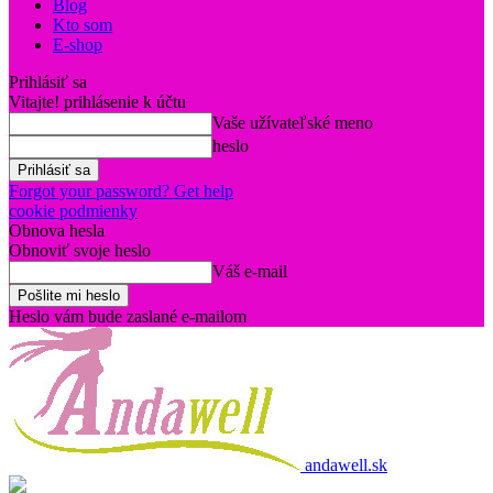
Blog
Kto som
E-shop
Prihlásiť sa
Vitajte! prihlásenie k účtu
Vaše užívateľské meno
heslo
Forgot your password? Get help
cookie podmienky
Obnova hesla
Obnoviť svoje heslo
Váš e-mail
Heslo vám bude zaslané e-mailom
andawell.sk