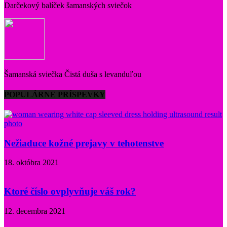
Darčekový balíček šamanských sviečok
Šamanská sviečka Čistá duša s levanduľou
POPULÁRNE PRÍSPEVKY
Nežiaduce kožné prejavy v tehotenstve
18. októbra 2021
Ktoré číslo ovplyvňuje váš rok?
12. decembra 2021