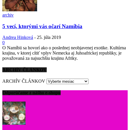
archiv
5 vecí, ktorými vás očarí Namíbia
Andrea Hinková
-
25. júla 2019
0
O Namíbii sa hovorí ako o poslednej neobjavenej exotike. Kultúrna
krajina, v ktorej cítiť vplyv Nemecka aj Juhoafrickej republiky, je
považovaná za najsuchšiu krajinu Afriky.
ARCHÍV ČLÁNKOV
ARCHÍV ČLÁNKOV
Odporúčame z nášho e-shopu