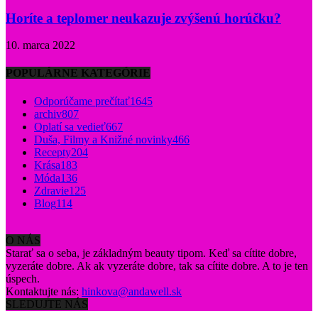
Horíte a teplomer neukazuje zvýšenú horúčku?
10. marca 2022
POPULÁRNE KATEGÓRIE
Odporúčame prečítať
1645
archiv
807
Oplatí sa vedieť
667
Duša, Filmy a Knižné novinky
466
Recepty
204
Krása
183
Móda
136
Zdravie
125
Blog
114
O NÁS
Starať sa o seba, je základným beauty tipom. Keď sa cítite dobre,
vyzeráte dobre. Ak ak vyzeráte dobre, tak sa cítite dobre. A to je ten
úspech.
Kontaktujte nás:
hinkova@andawell.sk
SLEDUJTE NÁS