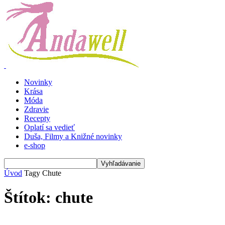
Novinky
Krása
Móda
Zdravie
Recepty
Oplatí sa vedieť
Duša, Filmy a Knižné novinky
e-shop
Úvod
Tagy
Chute
Štítok: chute