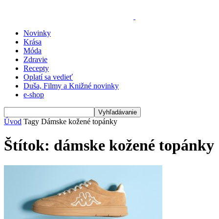
Novinky
Krása
Móda
Zdravie
Recepty
Oplatí sa vedieť
Duša, Filmy a Knižné novinky
e-shop
Úvod
Tagy
Dámske kožené topánky
Štítok: dámske kožené topánky