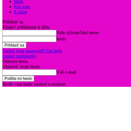
Blog
Kto som
E-shop
Prihlásiť sa
Vitajte! prihlásenie k účtu
Vaše užívateľské meno
heslo
Forgot your password? Get help
cookie podmienky
Obnova hesla
Obnoviť svoje heslo
Váš e-mail
Heslo vám bude zaslané e-mailom