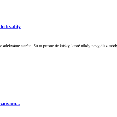
do kvality
 adekvátne staráte. Sú to presne tie kúsky, ktoré nikdy nevyjdú z mód
znivom...