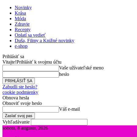
Novinky
Krása
Móda
Zdravie
Recepty
Oplatí sa vedieť
Duša, Filmy a Knižné novinky
e-shop
Prihlásiť sa
Vitajte!
Prihlásiť k svojmu účtu
Vaše užívateľské meno
heslo
Zabudli ste heslo?
cookie podmienky
Obnova hesla
Obnoviť svoje heslo
Váš e-mail
Vyhľadávanie
sobota, 8 augusta, 2026