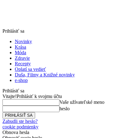
Prihlásiť sa
Novinky
Krása
Móda
Zdravie
Recepty
Oplatí sa vedieť
Duša, Filmy a Knižné novinky
e-shop
Prihlásiť sa
Vitajte!
Prihlásiť k svojmu účtu
Vaše užívateľské meno
heslo
Zabudli ste heslo?
cookie podmienky
Obnova hesla
Obnoviť svoje heslo