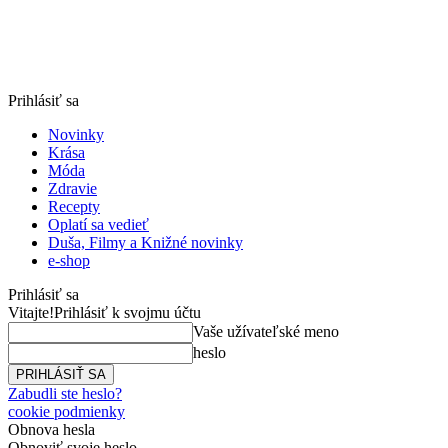
Prihlásiť sa
Novinky
Krása
Móda
Zdravie
Recepty
Oplatí sa vedieť
Duša, Filmy a Knižné novinky
e-shop
Prihlásiť sa
Vitajte!
Prihlásiť k svojmu účtu
Vaše užívateľské meno
heslo
Zabudli ste heslo?
cookie podmienky
Obnova hesla
Obnoviť svoje heslo