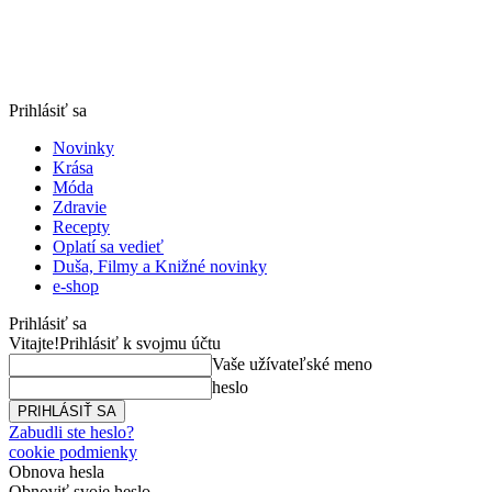
Prihlásiť sa
Novinky
Krása
Móda
Zdravie
Recepty
Oplatí sa vedieť
Duša, Filmy a Knižné novinky
e-shop
Prihlásiť sa
Vitajte!
Prihlásiť k svojmu účtu
Vaše užívateľské meno
heslo
Zabudli ste heslo?
cookie podmienky
Obnova hesla
Obnoviť svoje heslo