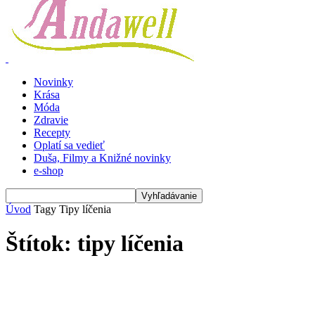
Novinky
Krása
Móda
Zdravie
Recepty
Oplatí sa vedieť
Duša, Filmy a Knižné novinky
e-shop
Úvod
Tagy
Tipy líčenia
Štítok: tipy líčenia