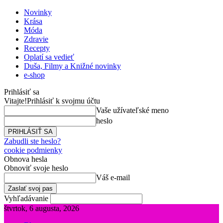
Novinky
Krása
Móda
Zdravie
Recepty
Oplatí sa vedieť
Duša, Filmy a Knižné novinky
e-shop
Prihlásiť sa
Vitajte!
Prihlásiť k svojmu účtu
Vaše užívateľské meno
heslo
Zabudli ste heslo?
cookie podmienky
Obnova hesla
Obnoviť svoje heslo
Váš e-mail
Vyhľadávanie
štvrtok, 6 augusta, 2026