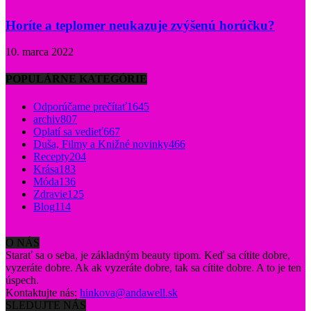
Horíte a teplomer neukazuje zvýšenú horúčku?
10. marca 2022
POPULÁRNE KATEGÓRIE
Odporúčame prečítať
1645
archiv
807
Oplatí sa vedieť
667
Duša, Filmy a Knižné novinky
466
Recepty
204
Krása
183
Móda
136
Zdravie
125
Blog
114
O NÁS
Starať sa o seba, je základným beauty tipom. Keď sa cítite dobre,
vyzeráte dobre. Ak ak vyzeráte dobre, tak sa cítite dobre. A to je ten
úspech.
Kontaktujte nás:
hinkova@andawell.sk
SLEDUJTE NÁS