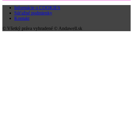
Informácie o COOKIES
Súťažné podmienky
Kontakt
© Všetký práva vyhradené © Andawell.sk