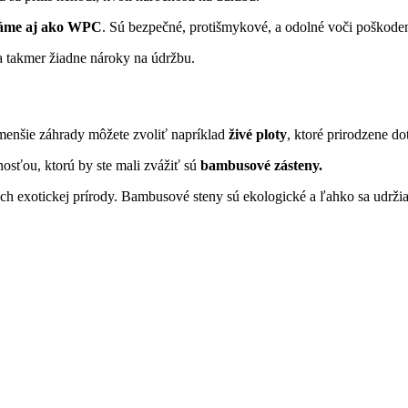
náme aj ako WPC
. Sú bezpečné, protišmykové, a odolné voči poškode
a takmer žiadne nároky na údržbu.
 menšie záhrady môžete zvoliť napríklad
živé ploty
, ktoré prirodzene do
osťou, ktorú by ste mali zvážiť sú
bambusové zásteny.
dych exotickej prírody. Bambusové steny sú ekologické a ľahko sa ud