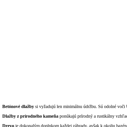
Betónové dlažby
si vyžadujú len minimálnu údržbu. Sú odolné voč
Dlažby z prírodného kameňa
ponúkajú prírodný a rustikálny vzhľad
Drevo
je dokonalým doplnkom každej záhrady, avšak k okoliu bazéna 