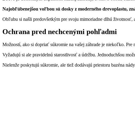
Najobľúbenejšou voľbou sú dosky z moderného drevoplastu, z
Obľubu si našli predovšetkým pre svoju mimoriadne dlhú životnosť, 
Ochrana pred nechcenými pohľadmi
Možností, ako si dopriať súkromie na vašej záhrade je niekoľko. Pre
Vyžadujú si ale pravidelnú starostlivosť a údržbu. Jednoduchšou možn
Nielenže poskytujú súkromie, ale tiež dodávajú priestoru bazéna ná