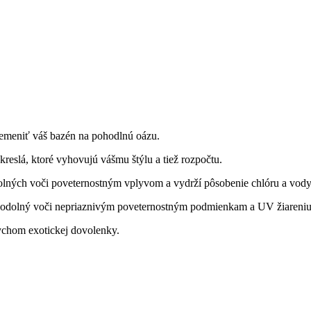
emeniť váš bazén na pohodlnú oázu.
kreslá, ktoré vyhovujú vášmu štýlu a tiež rozpočtu.
 odolných voči poveternostným vplyvom a vydrží pôsobenie chlóru a vody
e odolný voči nepriaznivým poveternostným podmienkam a UV žiareniu, 
ychom exotickej dovolenky.