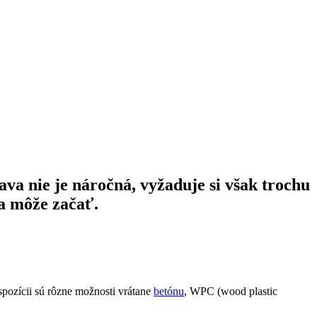
va nie je náročná, vyžaduje si v
šak
trochu
sa môže začať.
ispozícii sú rôzne možnosti vrátane
betónu
, WPC (wood plastic