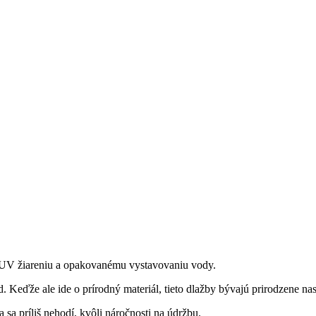
i UV žiareniu a opakovanému vystavovaniu vody.
. Keďže ale ide o prírodný materiál, tieto dlažby bývajú prirodzene n
sa príliš nehodí, kvôli náročnosti na údržbu.