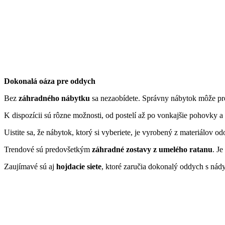
Dokonalá oáza pre oddych
Bez
záhradného nábytku
sa nezaobídete. Správny nábytok môže pr
K dispozícii sú rôzne možnosti, od postelí až po vonkajšie pohovky a 
Uistite sa, že nábytok, ktorý si vyberiete, je vyrobený z materiálov
Trendové sú predovšetkým
záhradné zostavy z umelého ratanu
. J
Zaujímavé sú aj
hojdacie siete
, ktoré zaručia dokonalý oddych s nád