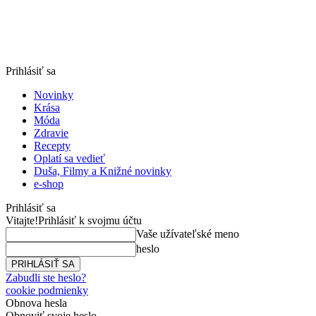
Prihlásiť sa
Novinky
Krása
Móda
Zdravie
Recepty
Oplatí sa vedieť
Duša, Filmy a Knižné novinky
e-shop
Prihlásiť sa
Vitajte!
Prihlásiť k svojmu účtu
Vaše užívateľské meno
heslo
Zabudli ste heslo?
cookie podmienky
Obnova hesla
Obnoviť svoje heslo