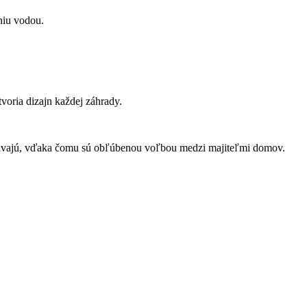
niu vodou.
tvoria dizajn každej záhrady.
ržiavajú, vďaka čomu sú obľúbenou voľbou medzi majiteľmi domov.