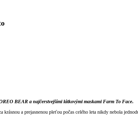
to
 s FOREO BEAR a najčerstvejšími látkovými maskami Farm To Face
.
a za krásnou a prejasnenou pleťou počas celého leta nikdy nebola jednod