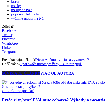
krása
masky
masky na tvár
príprava pleti na leto
výživné masky na tvár
Zdieľať
Facebook
Twitter
Pinterest
WhatsApp
Linkedin
Telegram
Predchádzajúci článok
Diéta: Akému ovociu sa vyvarovať?
Ďalší článok
Spaľovače tukov pre ženy – ako fungujú?
SÚVISIACE ČLÁNKY
VIAC OD AUTORA
Odporúčame prečítať
Prečo si vybrať EVA autokoberce? Výhody a recenzi