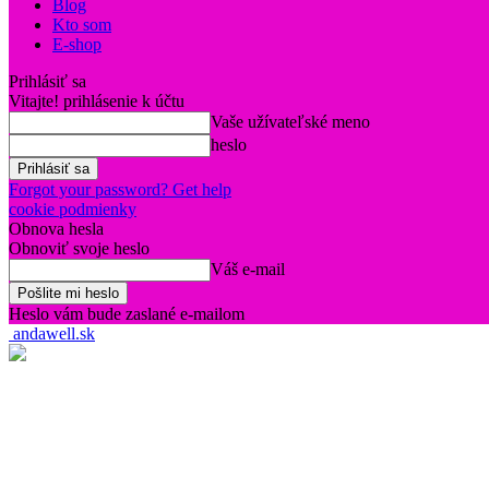
Blog
Kto som
E-shop
Prihlásiť sa
Vitajte! prihlásenie k účtu
Vaše užívateľské meno
heslo
Forgot your password? Get help
cookie podmienky
Obnova hesla
Obnoviť svoje heslo
Váš e-mail
Heslo vám bude zaslané e-mailom
andawell.sk