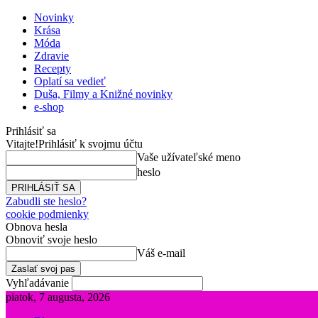
Novinky
Krása
Móda
Zdravie
Recepty
Oplatí sa vedieť
Duša, Filmy a Knižné novinky
e-shop
Prihlásiť sa
Vitajte!
Prihlásiť k svojmu účtu
Vaše užívateľské meno
heslo
Zabudli ste heslo?
cookie podmienky
Obnova hesla
Obnoviť svoje heslo
Váš e-mail
Vyhľadávanie
piatok, 7 augusta, 2026