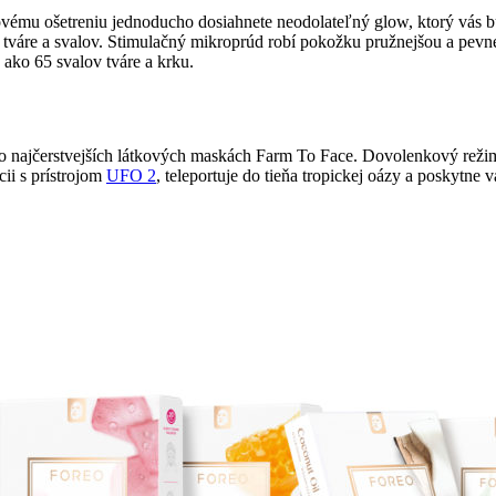
ému ošetreniu jednoducho dosiahnete neodolateľný glow, ktorý vás b
 tváre a svalov. Stimulačný mikroprúd robí pokožku pružnejšou a pevne
ako 65 svalov tváre a krku.
te po najčerstvejších látkových maskách Farm To Face. Dovolenkový režim
ii s prístrojom
UFO 2
, teleportuje do tieňa tropickej oázy a poskytne v