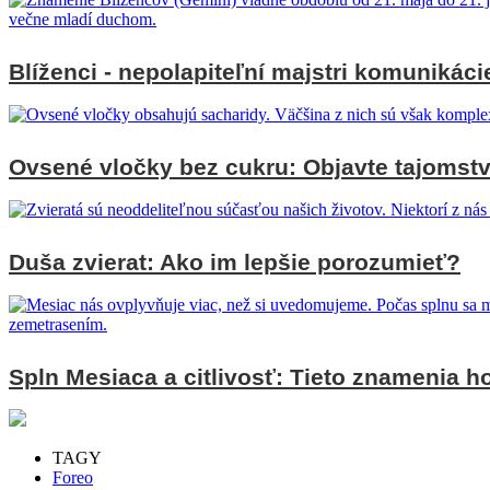
Blíženci - nepolapiteľní majstri komunikáci
Ovsené vločky bez cukru: Objavte tajomstv
Duša zvierat: Ako im lepšie porozumieť?
Spln Mesiaca a citlivosť: Tieto znamenia ho
TAGY
Foreo