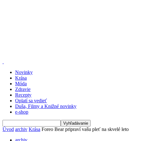
Novinky
Krása
Móda
Zdravie
Recepty
Oplatí sa vedieť
Duša, Filmy a Knižné novinky
e-shop
Úvod
archiv
Krása
Foreo Bear pripraví vašu pleť na skvelé leto
archiv