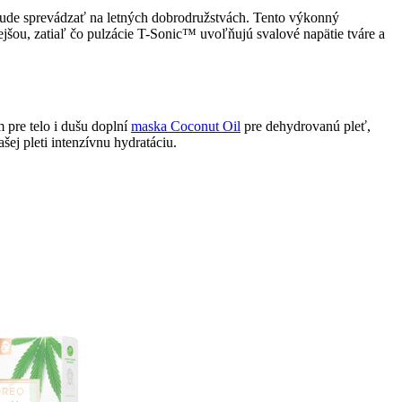
ude sprevádzať na letných dobrodružstvách. Tento výkonný
jšou, zatiaľ čo pulzácie T-Sonic™ uvoľňujú svalové napätie tváre a
 pre telo i dušu doplní
maska Coconut Oil
pre dehydrovanú pleť,
ašej pleti intenzívnu hydratáciu.