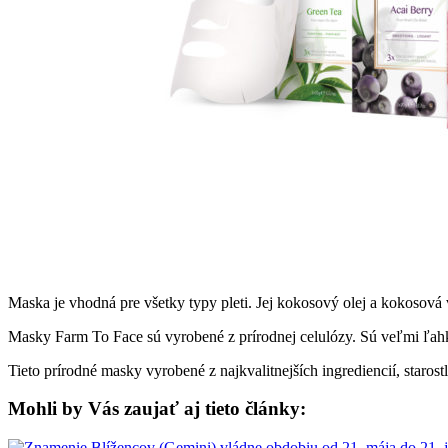
Maska je vhodná pre všetky typy pleti. Jej kokosový olej a kokosová v
Masky Farm To Face sú vyrobené z prírodnej celulózy. Sú veľmi ľahké
Tieto prírodné masky vyrobené z najkvalitnejších ingrediencií, staro
Mohli by Vás zaujať aj tieto články: