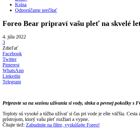
Krása
Odporúčame prečítať
Foreo Bear pripraví vašu pleť na skvelé le
4. júla 2022
3
Zdieľať
Facebook
Twitter
Pinterest
WhatsApp
Linkedin
Telegram
Pripravte sa na sezónu užívania si vody, slnka a pevnej pokožky
Teploty sú vysoké a túžba užívať si čas pri vode je ešte väčšia. Cest
prístrojom, ktorý vašu pleť rozžiari a vypne.
Čítajte tiež:
Zabudnite na filtre, vyskúšajte Foreo!