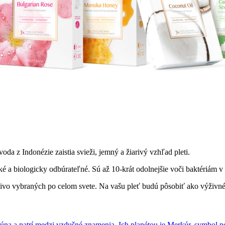
oda z Indonézie zaistia svieži, jemný a žiarivý vzhľad pleti.
 a biologicky odbúrateľné. Sú až 10-krát odolnejšie voči baktériám v
stlivo vybraných po celom svete. Na vašu pleť budú pôsobiť ako výživné 