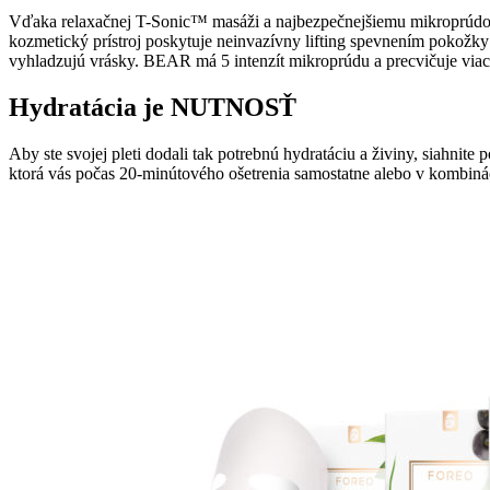
Vďaka relaxačnej T-Sonic™ masáži a najbezpečnejšiemu mikroprúdov
kozmetický prístroj poskytuje neinvazívny lifting spevnením pokožky
vyhladzujú vrásky. BEAR má 5 intenzít mikroprúdu a precvičuje viac 
Hydratácia je NUTNOSŤ
Aby ste svojej pleti dodali tak potrebnú hydratáciu a živiny, siahni
ktorá vás počas 20-minútového ošetrenia samostatne alebo v kombinác