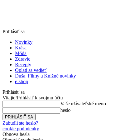
Prihlásiť sa
Novinky
Krása
Móda
Zdravie
Recepty
Oplatí sa vedieť
Duša, Filmy a Knižné novinky
e-shop
Prihlásiť sa
Vitajte!
Prihlásiť k svojmu účtu
Vaše užívateľské meno
heslo
Zabudli ste heslo?
cookie podmienky
Obnova hesla
Obnoviť svoje heslo