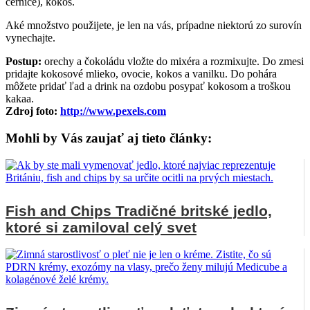
černice), kokos.
Aké množstvo použijete, je len na vás, prípadne niektorú zo surovín
vynechajte.
Postup:
orechy a čokoládu vložte do mixéra a rozmixujte. Do zmesi
pridajte kokosové mlieko, ovocie, kokos a vanilku. Do pohára
môžete pridať ľad a drink na ozdobu posypať kokosom a troškou
kakaa.
Zdroj foto:
http://www.pexels.com
Mohli by Vás zaujať aj tieto články:
Fish and Chips Tradičné britské jedlo,
ktoré si zamiloval celý svet