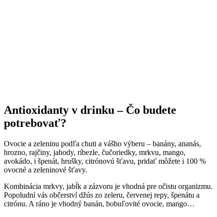
Antioxidanty v drinku – Čo budete
potrebovať?
Ovocie a zeleninu podľa chuti a vášho výberu – banány, ananás,
hrozno, rajčiny, jahody, ríbezle, čučoriedky, mrkvu, mango,
avokádo, i špenát, hrušky, citrónovú šťavu, pridať môžete i 100 %
ovocné a zeleninové šťavy.
Kombinácia mrkvy, jabĺk a zázvoru je vhodná pre očistu organizmu.
Popoludní vás občerství džús zo zeleru, červenej repy, špenátu a
citrónu. A ráno je vhodný banán, bobuľovité ovocie, mango…