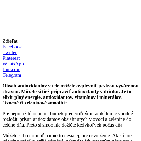
Zdieľať
Facebook
Twitter
Pinterest
WhatsApp
Linkedin
Telegram
Obsah antioxidantov v tele môžete ovplyvniť pestrou vyváženou
stravou. Môžete si tiež pripraviť antioxidanty v drinku.
Je to
elixír plný energie, antioxidantov, vitamínov i minerálov.
O
vocné či zeleninové smoothie.
Pre nepretržitú ochranu buniek pred voľnými radikálmi je vhodné
rozložiť prísun antioxidantov obsiahnutých v ovocí a zelenine do
celého dňa. Preto si smoothie dožičte kedykoľvek počas dňa.
Môžete si ho dopriať namiesto desiatej, pre osvieženie. Ak sú pre