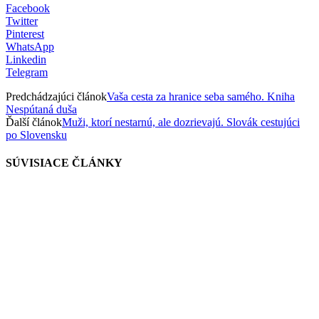
Facebook
Twitter
Pinterest
WhatsApp
Linkedin
Telegram
Predchádzajúci článok
Vaša cesta za hranice seba samého. Kniha
Nespútaná duša
Ďalší článok
Muži, ktorí nestarnú, ale dozrievajú. Slovák cestujúci
po Slovensku
SÚVISIACE ČLÁNKY