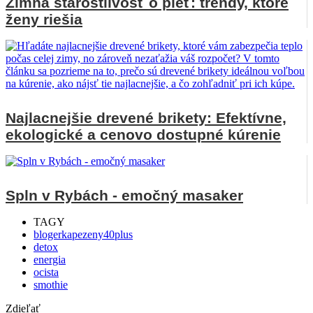
Zimná starostlivosť o pleť: trendy, ktoré
ženy riešia
Najlacnejšie drevené brikety: Efektívne,
ekologické a cenovo dostupné kúrenie
Spln v Rybách - emočný masaker
TAGY
blogerkapezeny40plus
detox
energia
ocista
smothie
Zdieľať