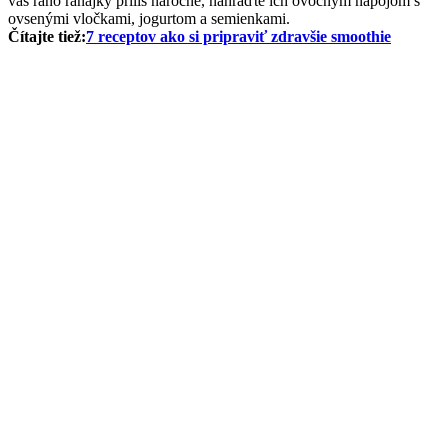
vás ráno raňajky príliš náročné, nahraďte ich ovocným nápojom s
ovsenými vločkami, jogurtom a semienkami.
Čítajte tiež:
7 receptov ako si pripraviť zdravšie smoothie