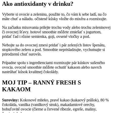
Ako antioxidanty v drinku?
Vyberte si ovocie a zeleninu, použite to, čo vám k sebe ladí, na čo
máte chuť a náladu. očistené kúsky vložte do mixéra a rozmixujte.
Na začiatku mixovania prilejte trochu vody alebo trochu zeleninovej
či ovocnej šťavy. hotové smoothie môžete zmiešať s jogurtom,
pridať ľad i rôzne semienka, goji, ovsené vločky a pod.
Nebojte sa do ovocnej zmesi pridať i pár zelených listov špenátu,
stopkového zeleru a pod. Smoothie neprisladzujte, vychutnajte si
prirodzenú chuť surovín.
Prípadne spolu s ingredienciami rozmixujte pár kúskov sušeného
ovocia. ovocné smoothie môžete ochutiť kakaom alebo navrch
nastrúhať kúsok kvalitnej čokolády.
MOJ TIP – RANNÝ FRESH S
KAKAOM
Suroviny:
Kokosové mlieko, pravé kakao (kakaový prášok), 80 %
čokoláda, vanilka (vanilkový struk), makadamiové orechy,
bobuľovité ovocie (čierne a červené ríbezle, egreše, maliny,