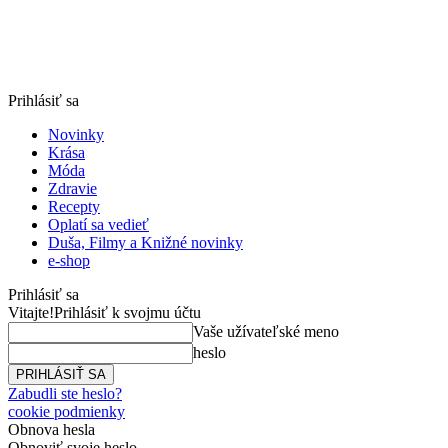
Prihlásiť sa
Novinky
Krása
Móda
Zdravie
Recepty
Oplatí sa vedieť
Duša, Filmy a Knižné novinky
e-shop
Prihlásiť sa
Vitajte!
Prihlásiť k svojmu účtu
Vaše užívateľské meno
heslo
Zabudli ste heslo?
cookie podmienky
Obnova hesla
Obnoviť svoje heslo