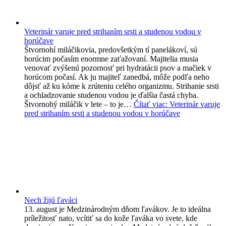
Veterinár varuje pred strihaním srsti a studenou vodou v
horúčave
Štvornohí miláčikovia, predovšetkým tí panelákoví, sú
horúcim počasím enormne zaťažovaní. Majitelia musia
venovať zvýšenú pozornosť pri hydratácii psov a mačiek v
horúcom počasí. Ak ju majiteľ zanedbá, môže podľa neho
dôjsť až ku kóme k zrúteniu celého organizmu. Strihanie srsti
a ochladzovanie studenou vodou je ďalšia častá chyba.
Štvornohý miláčik v lete – to je…
Čítať viac
: Veterinár varuje
pred strihaním srsti a studenou vodou v horúčave
Nech žijú ľaváci
13. august je Medzinárodným dňom ľavákov. Je to ideálna
príležitosť nato, vcítiť sa do kože ľaváka vo svete, kde