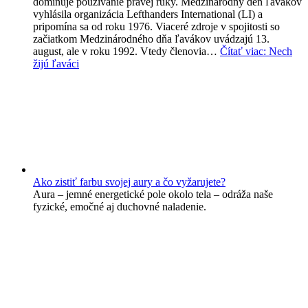
dominuje používanie pravej ruky. Medzinárodný deň ľavákov
vyhlásila organizácia Lefthanders International (LI) a
pripomína sa od roku 1976. Viaceré zdroje v spojitosti so
začiatkom Medzinárodného dňa ľavákov uvádzajú 13.
august, ale v roku 1992. Vtedy členovia…
Čítať viac
: Nech
žijú ľaváci
Ako zistiť farbu svojej aury a čo vyžarujete?
Aura – jemné energetické pole okolo tela – odráža naše
fyzické, emočné aj duchovné naladenie.