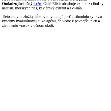
Omladzujúci očný
krém
Gold Elixir obsahuje extrakt z cibuľky
narcisu, morských rias, kaviárový extrakt a skvalán.
Tieto aktívne zložky hĺbkovo hydratujú pleť a stimulujú syntézu
kyseliny hyalurónovej aj kolagénu, čo vedie k pevnejšej pleti a
zjemneniu vrások v očnom okolí.