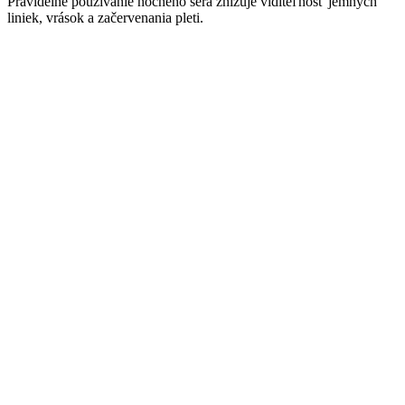
Pravidelné používanie nočného séra znižuje viditeľnosť jemných
liniek, vrások a začervenania pleti.