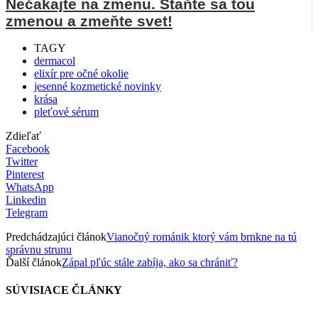
Nečakajte na zmenu. Staňte sa tou
zmenou a zmeňte svet!
TAGY
dermacol
elixír pre očné okolie
jesenné kozmetické novinky
krása
pleťové sérum
Zdieľať
Facebook
Twitter
Pinterest
WhatsApp
Linkedin
Telegram
Predchádzajúci článok
Vianočný románik ktorý vám brnkne na tú
správnu strunu
Ďalší článok
Zápal pľúc stále zabíja, ako sa chrániť?
SÚVISIACE ČLÁNKY