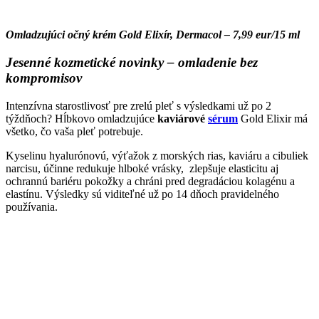
Omladzujúci očný krém Gold Elixír, Dermacol – 7,99 eur/15 ml
Jesenné kozmetické novinky – omladenie bez
kompromisov
Intenzívna starostlivosť pre zrelú pleť s výsledkami už po 2
týždňoch? Hĺbkovo omladzujúce
kaviárové
sérum
Gold Elixir má
všetko, čo vaša pleť potrebuje.
Kyselinu hyalurónovú, výťažok z morských rias, kaviáru a cibuliek
narcisu, účinne redukuje hlboké vrásky, zlepšuje elasticitu aj
ochrannú bariéru pokožky a chráni pred degradáciou kolagénu a
elastínu. Výsledky sú viditeľné už po 14 dňoch pravidelného
používania.