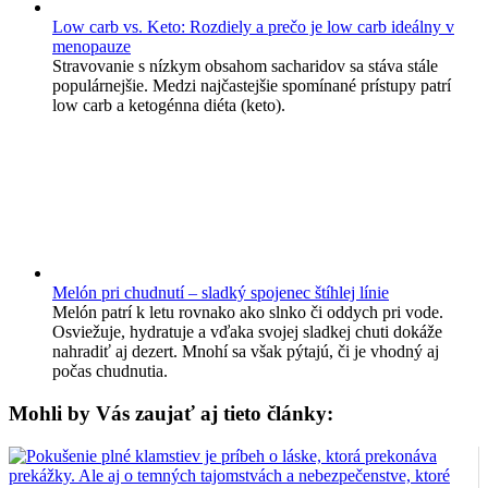
Low carb vs. Keto: Rozdiely a prečo je low carb ideálny v
menopauze
Stravovanie s nízkym obsahom sacharidov sa stáva stále
populárnejšie. Medzi najčastejšie spomínané prístupy patrí
low carb a ketogénna diéta (keto).
Melón pri chudnutí – sladký spojenec štíhlej línie
Melón patrí k letu rovnako ako slnko či oddych pri vode.
Osviežuje, hydratuje a vďaka svojej sladkej chuti dokáže
nahradiť aj dezert. Mnohí sa však pýtajú, či je vhodný aj
počas chudnutia.
Mohli by Vás zaujať aj tieto články: