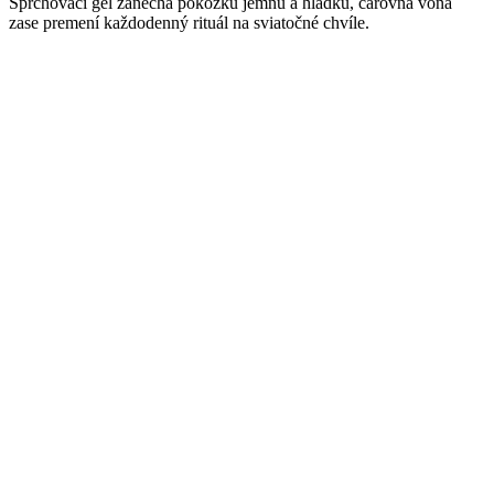
Sprchovací gél zanechá pokožku jemnú a hladkú, čarovná vôňa
zase premení každodenný rituál na sviatočné chvíle.