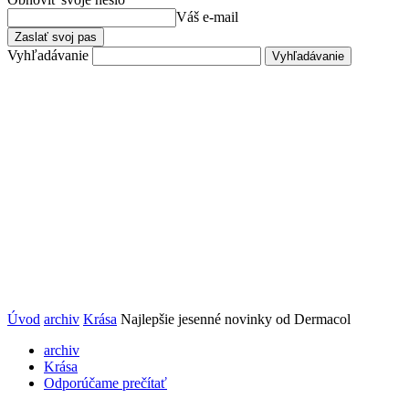
Váš e-mail
Vyhľadávanie
Úvod
archiv
Krása
Najlepšie jesenné novinky od Dermacol
archiv
Krása
Odporúčame prečítať