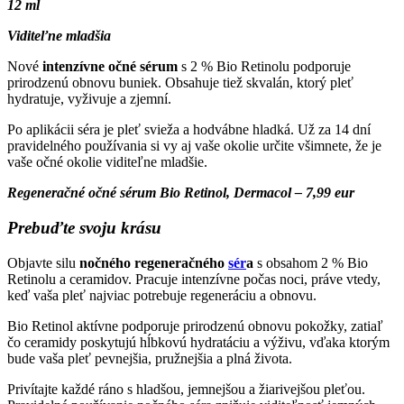
12 ml
Viditeľne mladšia
Nové
intenzívne očné sérum
s 2 % Bio Retinolu podporuje
prirodzenú obnovu buniek. Obsahuje tiež skvalán, ktorý pleť
hydratuje, vyživuje a zjemní.
Po aplikácii séra je pleť svieža a hodvábne hladká. Už za 14 dní
pravidelného používania si vy aj vaše okolie určite všimnete, že je
vaše očné okolie viditeľne mladšie.
Regeneračné očné sérum Bio Retinol, Dermacol – 7,99 eur
Prebuďte svoju krásu
Objavte silu
nočného regeneračného
sér
a
s obsahom 2 % Bio
Retinolu a ceramidov. Pracuje intenzívne počas noci, práve vtedy,
keď vaša pleť najviac potrebuje regeneráciu a obnovu.
Bio Retinol aktívne podporuje prirodzenú obnovu pokožky, zatiaľ
čo ceramidy poskytujú hĺbkovú hydratáciu a výživu, vďaka ktorým
bude vaša pleť pevnejšia, pružnejšia a plná života.
Privítajte každé ráno s hladšou, jemnejšou a žiarivejšou pleťou.