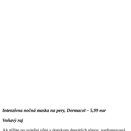
Intenzívna nočná maska na pery, Dermacol – 5,99 eur
Voňavý raj
Ak túžite po sviežej vôni s dotykom drevitých tónov, parfumovaná