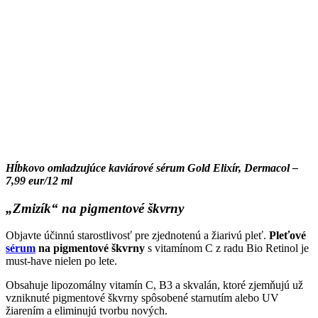
Hĺbkovo omladzujúce kaviárové sérum Gold Elixír, Dermacol –
7,99 eur/12 ml
„Zmizík“ na pigmentové škvrny
Objavte účinnú starostlivosť pre zjednotenú a žiarivú pleť.
Pleťové
sérum
na pigmentové škvrny
s vitamínom C z radu Bio Retinol je
must-have nielen po lete.
Obsahuje lipozomálny vitamín C, B3 a skvalán, ktoré zjemňujú už
vzniknuté pigmentové škvrny spôsobené starnutím alebo UV
žiarením a eliminujú tvorbu nových.