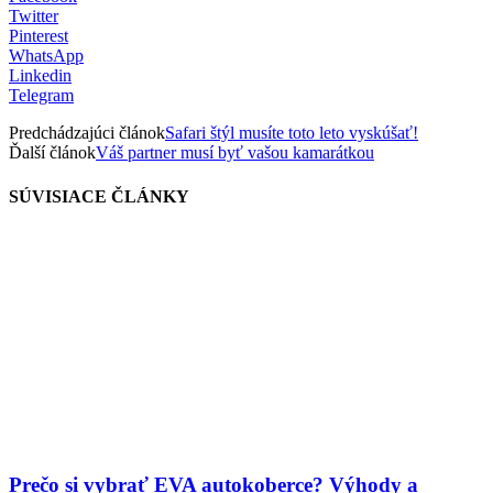
Twitter
Pinterest
WhatsApp
Linkedin
Telegram
Predchádzajúci článok
Safari štýl musíte toto leto vyskúšať!
Ďalší článok
Váš partner musí byť vašou kamarátkou
SÚVISIACE ČLÁNKY
Prečo si vybrať EVA autokoberce? Výhody a