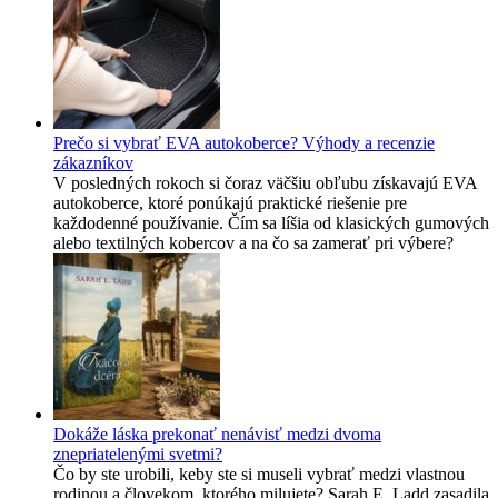
Prečo si vybrať EVA autokoberce? Výhody a recenzie
zákazníkov
V posledných rokoch si čoraz väčšiu obľubu získavajú EVA
autokoberce, ktoré ponúkajú praktické riešenie pre
každodenné používanie. Čím sa líšia od klasických gumových
alebo textilných kobercov a na čo sa zamerať pri výbere?
Dokáže láska prekonať nenávisť medzi dvoma
znepriatelenými svetmi?
Čo by ste urobili, keby ste si museli vybrať medzi vlastnou
rodinou a človekom, ktorého milujete? Sarah E. Ladd zasadila