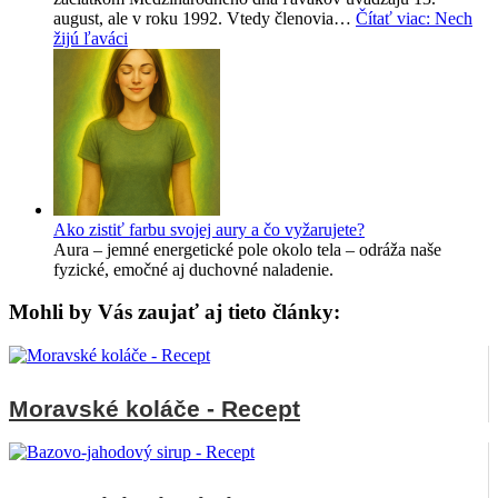
august, ale v roku 1992. Vtedy členovia…
Čítať viac
: Nech
žijú ľaváci
Ako zistiť farbu svojej aury a čo vyžarujete?
Aura – jemné energetické pole okolo tela – odráža naše
fyzické, emočné aj duchovné naladenie.
Mohli by Vás zaujať aj tieto články:
Moravské koláče - Recept