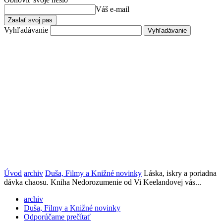
Váš e-mail
Vyhľadávanie
Úvod
archiv
Duša, Filmy a Knižné novinky
Láska, iskry a poriadna
dávka chaosu. Kniha Nedorozumenie od Vi Keelandovej vás...
archiv
Duša, Filmy a Knižné novinky
Odporúčame prečítať