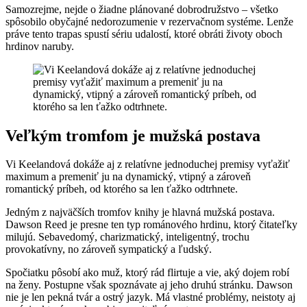
Samozrejme, nejde o žiadne plánované dobrodružstvo – všetko
spôsobilo obyčajné nedorozumenie v rezervačnom systéme. Lenže
práve tento trapas spustí sériu udalostí, ktoré obráti životy oboch
hrdinov naruby.
Veľkým tromfom je mužská postava
Vi Keelandová dokáže aj z relatívne jednoduchej premisy vyťažiť
maximum a premeniť ju na dynamický, vtipný a zároveň
romantický príbeh, od ktorého sa len ťažko odtrhnete.
Jedným z najväčších tromfov knihy je hlavná mužská postava.
Dawson Reed je presne ten typ románového hrdinu, ktorý čitateľky
milujú. Sebavedomý, charizmatický, inteligentný, trochu
provokatívny, no zároveň sympatický a ľudský.
Spočiatku pôsobí ako muž, ktorý rád flirtuje a vie, aký dojem robí
na ženy. Postupne však spoznávate aj jeho druhú stránku. Dawson
nie je len pekná tvár a ostrý jazyk. Má vlastné problémy, neistoty aj