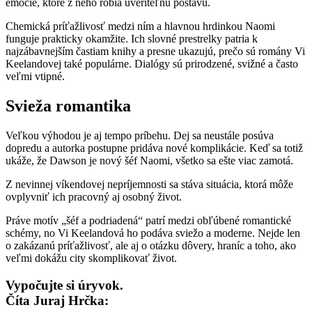
emócie, ktoré z neho robia uveriteľnú postavu.
Chemická príťažlivosť medzi ním a hlavnou hrdinkou Naomi
funguje prakticky okamžite. Ich slovné prestrelky patria k
najzábavnejším častiam knihy a presne ukazujú, prečo sú romány Vi
Keelandovej také populárne. Dialógy sú prirodzené, svižné a často
veľmi vtipné.
Svieža romantika
Veľkou výhodou je aj tempo príbehu. Dej sa neustále posúva
dopredu a autorka postupne pridáva nové komplikácie. Keď sa totiž
ukáže, že Dawson je nový šéf Naomi, všetko sa ešte viac zamotá.
Z nevinnej víkendovej nepríjemnosti sa stáva situácia, ktorá môže
ovplyvniť ich pracovný aj osobný život.
Práve motív „šéf a podriadená“ patrí medzi obľúbené romantické
schémy, no Vi Keelandová ho podáva sviežo a moderne. Nejde len
o zakázanú príťažlivosť, ale aj o otázku dôvery, hraníc a toho, ako
veľmi dokážu city skomplikovať život.
Vypočujte si úryvok.
Číta Juraj Hrčka: