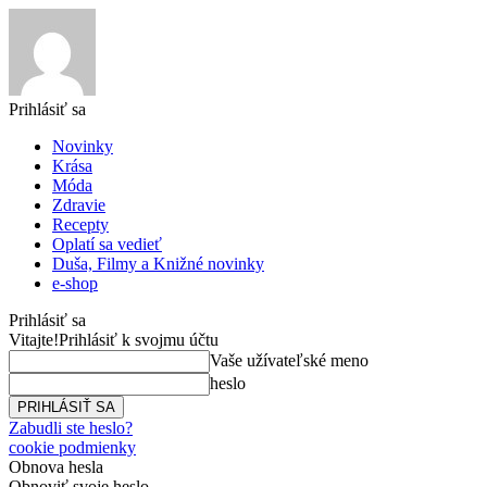
Prihlásiť sa
Novinky
Krása
Móda
Zdravie
Recepty
Oplatí sa vedieť
Duša, Filmy a Knižné novinky
e-shop
Prihlásiť sa
Vitajte!
Prihlásiť k svojmu účtu
Vaše užívateľské meno
heslo
Zabudli ste heslo?
cookie podmienky
Obnova hesla
Obnoviť svoje heslo