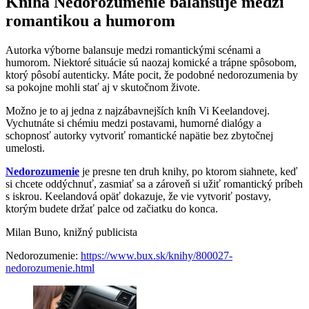
Kniha Nedorozumenie balansuje medzi
romantikou a humorom
Autorka výborne balansuje medzi romantickými scénami a
humorom. Niektoré situácie sú naozaj komické a trápne spôsobom,
ktorý pôsobí autenticky. Máte pocit, že podobné nedorozumenia by
sa pokojne mohli stať aj v skutočnom živote.
Možno je to aj jedna z najzábavnejších kníh Vi Keelandovej.
Vychutnáte si chémiu medzi postavami, humorné dialógy a
schopnosť autorky vytvoriť romantické napätie bez zbytočnej
umelosti.
Nedorozumenie
je presne ten druh knihy, po ktorom siahnete, keď
si chcete oddýchnuť, zasmiať sa a zároveň si užiť romantický príbeh
s iskrou. Keelandová opäť dokazuje, že vie vytvoriť postavy,
ktorým budete držať palce od začiatku do konca.
Milan Buno, knižný publicista
Nedorozumenie:
https://www.bux.sk/knihy/800027-
nedorozumenie.html