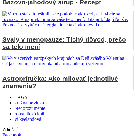
Bazovo-jahodový sirup - Recept
Svaly v menopauze: Tichý dôvod, prečo
sa telo mení
Astropríručka: Ako milovať jednotlivé
znamenia?
TAGY
knižná novinka
Nedorozumenie
romantická kniha
vi keelandová
Zdieľať
Facebook