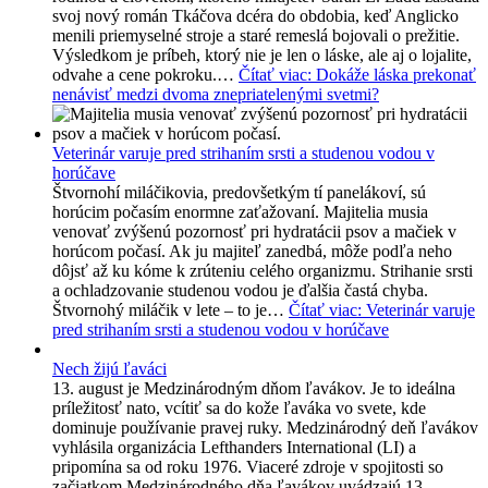
svoj nový román Tkáčova dcéra do obdobia, keď Anglicko
menili priemyselné stroje a staré remeslá bojovali o prežitie.
Výsledkom je príbeh, ktorý nie je len o láske, ale aj o lojalite,
odvahe a cene pokroku.…
Čítať viac
: Dokáže láska prekonať
nenávisť medzi dvoma znepriatelenými svetmi?
Veterinár varuje pred strihaním srsti a studenou vodou v
horúčave
Štvornohí miláčikovia, predovšetkým tí panelákoví, sú
horúcim počasím enormne zaťažovaní. Majitelia musia
venovať zvýšenú pozornosť pri hydratácii psov a mačiek v
horúcom počasí. Ak ju majiteľ zanedbá, môže podľa neho
dôjsť až ku kóme k zrúteniu celého organizmu. Strihanie srsti
a ochladzovanie studenou vodou je ďalšia častá chyba.
Štvornohý miláčik v lete – to je…
Čítať viac
: Veterinár varuje
pred strihaním srsti a studenou vodou v horúčave
Nech žijú ľaváci
13. august je Medzinárodným dňom ľavákov. Je to ideálna
príležitosť nato, vcítiť sa do kože ľaváka vo svete, kde
dominuje používanie pravej ruky. Medzinárodný deň ľavákov
vyhlásila organizácia Lefthanders International (LI) a
pripomína sa od roku 1976. Viaceré zdroje v spojitosti so
začiatkom Medzinárodného dňa ľavákov uvádzajú 13.