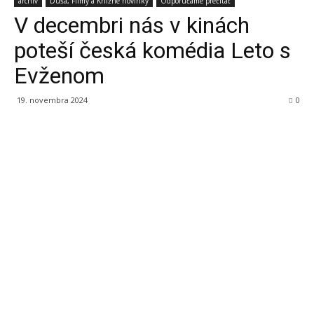
archiv
Duša, Filmy a Knižné novinky
Odporúčame prečítať
V decembri nás v kinách
poteší česká komédia Leto s
Evženom
19. novembra 2024
0