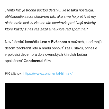
„Tento film je trocha poctou detstvu. Je to taká nostalgia,
obhliadnutie sa za detstvom tak, ako sme ho prežívali my
alebo naše deti. A vlastne títo oteckovia prežívajú príbehy,
ktoré každý z nás raz zažil a na ktoré rád spomína.“
Novú českú komédiu
Leto s Evženom
o mužoch, ktorí majú
deťom zachrániť leto a hradu obnoviť zašlú slávu, prinesie
v polovici decembra do slovenských kín distribučná
spoločnosť
Continental film
.
PR článok,
https://www.continental-film.sk/