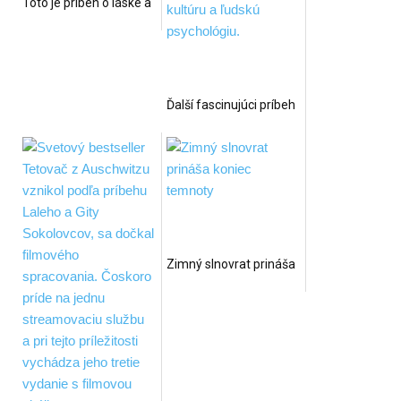
Toto je príbeh o láske a
zrade...a o zrode
Valentína
Ďalší fascinujúci príbeh
od autora svetového
bestsellera Šogún
Zimný slnovrat prináša
koniec temnoty