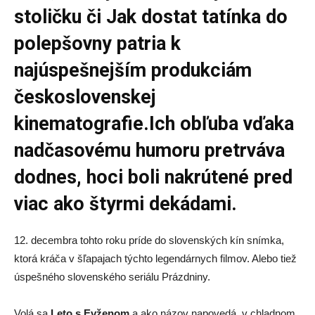
stoličku či Jak dostat tatínka do
polepšovny patria k
najúspešnejším produkciám
československej
kinematografie.Ich obľuba vďaka
nadčasovému humoru pretrváva
dodnes, hoci boli nakrútené pred
viac ako štyrmi dekádami.
12. decembra tohto roku príde do slovenských kín snímka,
ktorá kráča v šľapajach týchto legendárnych filmov. Alebo tiež
úspešného slovenského seriálu Prázdniny.
Volá sa
Leto s Evženom
a ako názov napovedá, v chladnom