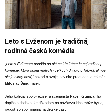
Leto s Evženom je tradičná,
rodinná česká komédia
„Leto s Evženom prináša na plátna kín žáner letnej rodinnej
komédie, ktorá spája malých i veľkých divákov. Takých filmov
nie je nikdy dosť,“
hovorí o svojej novinke producent a režisér
Miloslav Šmídmajer
.
Jeho kolega, spolu-režisér a scenárista
Pavel Krumpár
ho
dopĺňa a dodáva, že dôvodom na návštevu kina môže byť aj
radosť zo spomínania na detské časy.