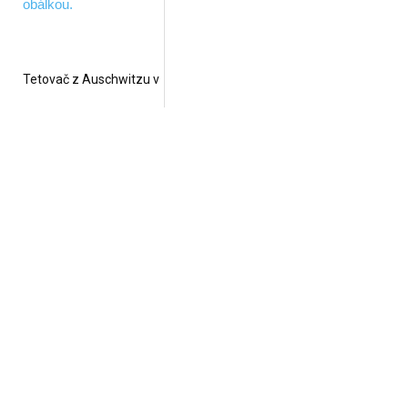
Tetovač z Auschwitzu v
novom vydaní, aj s
filmovým spracovaním