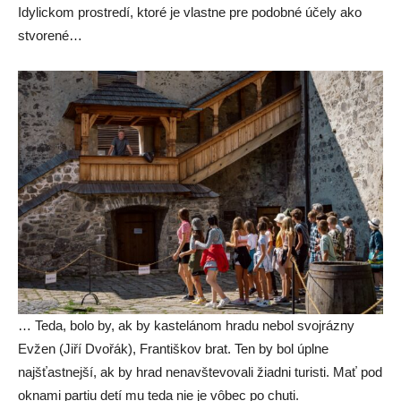
Idylickom prostredí, ktoré je vlastne pre podobné účely ako
stvorené…
… Teda, bolo by, ak by kastelánom hradu nebol svojrázny
Evžen (Jiří Dvořák), Františkov brat. Ten by bol úplne
najšťastnejší, ak by hrad nenavštevovali žiadni turisti. Mať pod
oknami partiu detí mu teda nie je vôbec po chuti.