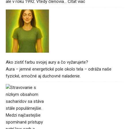
ale v roku 1992. Vtedy členovia…
Čítať viac
:
Nech
žijú
ľaváci
Ako zistiť farbu svojej aury a čo vyžarujete?
Aura – jemné energetické pole okolo tela – odráža naše
fyzické, emočné aj duchovné naladenie.