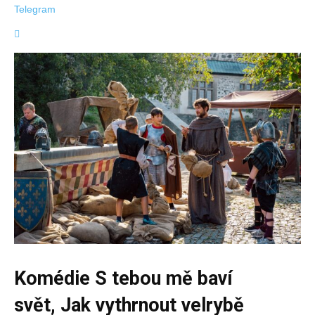
Telegram
Komédie S tebou mě baví
svět, Jak vythrnout velrybě