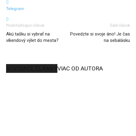
Telegram
Predchádzajúci článok
Ďalší článok
Akú tašku si vybrať na
Povedzte si svoje áno! Je čas
víkendový výlet do mesta?
na sebalásku
SÚVISIACE ČLÁNKY
VIAC OD AUTORA