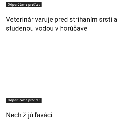
Odporúčame prečítať
Veterinár varuje pred strihaním srsti a
studenou vodou v horúčave
Odporúčame prečítať
Nech žijú ľaváci