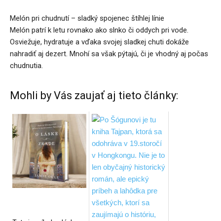
Melón pri chudnutí – sladký spojenec štíhlej línie
Melón patrí k letu rovnako ako slnko či oddych pri vode.
Osviežuje, hydratuje a vďaka svojej sladkej chuti dokáže
nahradiť aj dezert. Mnohí sa však pýtajú, či je vhodný aj počas
chudnutia.
Mohli by Vás zaujať aj tieto články: