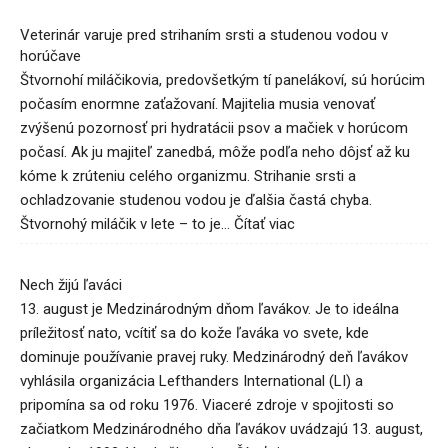
Veterinár varuje pred strihaním srsti a studenou vodou v
horúčave
Štvornohí miláčikovia, predovšetkým tí panelákoví, sú horúcim
počasím enormne zaťažovaní. Majitelia musia venovať
zvýšenú pozornosť pri hydratácii psov a mačiek v horúcom
počasí. Ak ju majiteľ zanedbá, môže podľa neho dôjsť až ku
kóme k zrúteniu celého organizmu. Strihanie srsti a
ochladzovanie studenou vodou je ďalšia častá chyba.
Štvornohý miláčik v lete – to je…
Čítať viac
:
Veterinár
varuje
Nech žijú ľaváci
pred
strihaním
13. august je Medzinárodným dňom ľavákov. Je to ideálna
srsti
príležitosť nato, vcítiť sa do kože ľaváka vo svete, kde
a
dominuje používanie pravej ruky. Medzinárodný deň ľavákov
studenou
vyhlásila organizácia Lefthanders International (LI) a
vodou
pripomína sa od roku 1976. Viaceré zdroje v spojitosti so
v
začiatkom Medzinárodného dňa ľavákov uvádzajú 13. august,
horúčave