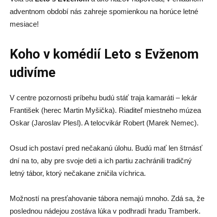
adventnom období nás zahreje spomienkou na horúce letné
mesiace!
Koho v komédií Leto s Evženom
udivíme
V centre pozornosti príbehu budú stáť traja kamaráti – lekár
František (herec Martin Myšička). Riaditeľ miestneho múzea
Oskar (Jaroslav Plesl). A telocvikár Robert (Marek Nemec).
Osud ich postaví pred nečakanú úlohu. Budú mať len štrnásť
dní na to, aby pre svoje deti a ich partiu zachránili tradičný
letný tábor, ktorý nečakane zničila víchrica.
Možností na presťahovanie tábora nemajú mnoho. Zdá sa, že
poslednou nádejou zostáva lúka v podhradí hradu Tramberk.