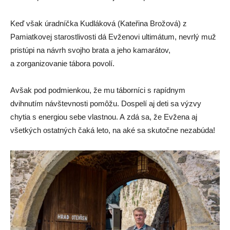
Keď však úradníčka Kudláková (Kateřina Brožová) z
Pamiatkovej starostlivosti dá Evženovi ultimátum, nevrlý muž
pristúpi na návrh svojho brata a jeho kamarátov,
a zorganizovanie tábora povolí.
Avšak pod podmienkou, že mu táborníci s rapídnym
dvihnutím návštevnosti pomôžu. Dospelí aj deti sa výzvy
chytia s energiou sebe vlastnou. A zdá sa, že Evžena aj
všetkých ostatných čaká leto, na aké sa skutočne nezabúda!