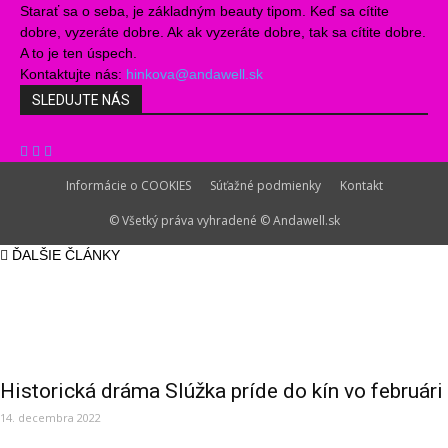
Starať sa o seba, je základným beauty tipom. Keď sa cítite
dobre, vyzeráte dobre. Ak ak vyzeráte dobre, tak sa cítite dobre.
A to je ten úspech.
Kontaktujte nás:
hinkova@andawell.sk
SLEDUJTE NÁS
Informácie o COOKIES
Súťažné podmienky
Kontakt
© Všetký práva vyhradené © Andawell.sk
ĎALŠIE ČLÁNKY
Historická dráma Slúžka príde do kín vo februári
14. decembra 2022