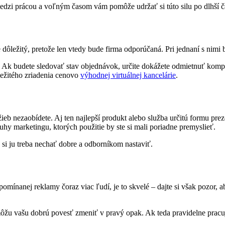
edzi prácou a voľným časom vám pomôže udržať si túto silu po dlhší č
ôležitý, pretože len vtedy bude firma odporúčaná. Pri jednaní s nimi by
ť. Ak budete sledovať stav objednávok, určite dokážete odmietnuť kom
ôležitého zriadenia cenovo
výhodnej virtuálnej kancelárie
.
ieb nezaobídete. Aj ten najlepší produkt alebo služba určitú formu prez
uhy marketingu, ktorých použitie by ste si mali poriadne premyslieť.
si ju treba nechať dobre a odborníkom nastaviť.
pomínanej reklamy čoraz viac ľudí, je to skvelé – dajte si však pozor, ab
môžu vašu dobrú povesť zmeniť v pravý opak. Ak teda pravidelne pracuje