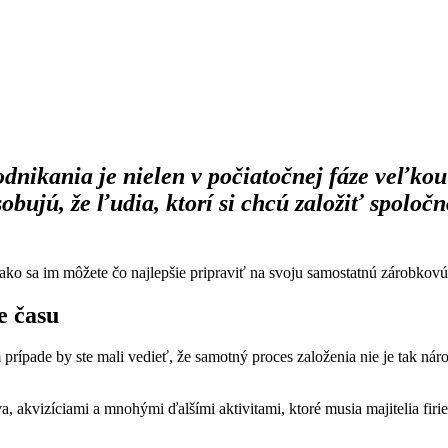
podnikania je nielen v počiatočnej fáze veľk
bujú, že ľudia, ktorí si chcú založiť spoločn
ko sa im môžete čo najlepšie pripraviť na svoju samostatnú zárobkovú
e času
 prípade by ste mali vedieť, že samotný proces založenia nie je tak ná
 akvizíciami a mnohými ďalšími aktivitami, ktoré musia majitelia firi