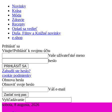
Novinky
Krása
Móda
Zdravie
Recepty
Oplatí sa vedieť
Duša, Filmy a Knižné novinky
e-shop
Prihlásiť sa
Vitajte!
Prihlásiť k svojmu účtu
Vaše užívateľské meno
heslo
Zabudli ste heslo?
cookie podmienky
Obnova hesla
Obnoviť svoje heslo
Váš e-mail
Vyhľadávanie
sobota, 8 augusta, 2026