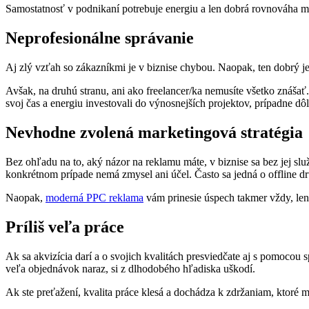
Samostatnosť v podnikaní potrebuje energiu a len dobrá rovnováha m
Neprofesionálne správanie
Aj zlý vzťah so zákazníkmi je v biznise chybou. Naopak, ten dobrý je d
Avšak, na druhú stranu, ani ako freelancer/ka nemusíte všetko znáša
svoj čas a energiu investovali do výnosnejších projektov, prípadne d
Nevhodne zvolená marketingová stratégia
Bez ohľadu na to, aký názor na reklamu máte, v biznise sa bez jej služ
konkrétnom prípade nemá zmysel ani účel. Často sa jedná o offline dr
Naopak,
moderná PPC reklama
vám prinesie úspech takmer vždy, len 
Príliš veľa práce
Ak sa akvizícia darí a o svojich kvalitách presviedčate aj s pomocou s
veľa objednávok naraz, si z dlhodobého hľadiska uškodí.
Ak ste preťažení, kvalita práce klesá a dochádza k zdržaniam, ktoré 