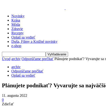
Novinky
Krása
Móda
Zdravie
Recepty
Oplatí sa vedieť
Duša, Filmy a Knižné novinky
e-shop
Úvod
archiv
Odporúčame prečítať
Plánujete podnikať? Vyvarujte sa n
archiv
Odporúčame prečítať
Oplatí sa vedieť
Plánujete podnikať? Vyvarujte sa najväčšíc
11. augusta 2022
0
Zdieľať