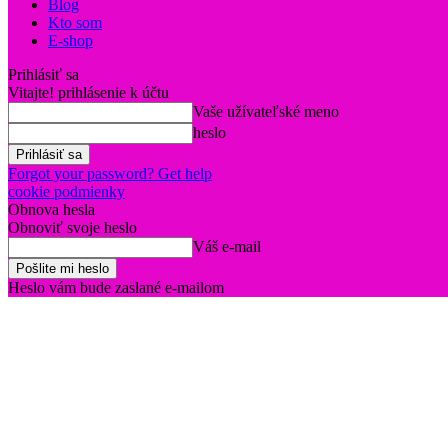
Blog
Kto som
E-shop
Prihlásiť sa
Vitajte! prihlásenie k účtu
Vaše užívateľské meno
heslo
Forgot your password? Get help
cookie podmienky
Obnova hesla
Obnoviť svoje heslo
Váš e-mail
Heslo vám bude zaslané e-mailom