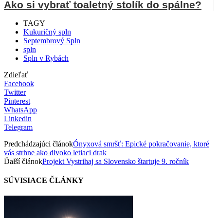
Ako si vybrať toaletný stolík do spálne?
TAGY
Kukuričný spln
Septembrový Spln
spln
Spln v Rybách
Zdieľať
Facebook
Twitter
Pinterest
WhatsApp
Linkedin
Telegram
Predchádzajúci článok
Ónyxová smršť: Epické pokračovanie, ktoré
vás strhne ako divoko letiaci drak
Ďalší článok
Projekt Vystrihaj sa Slovensko štartuje 9. ročník
SÚVISIACE ČLÁNKY