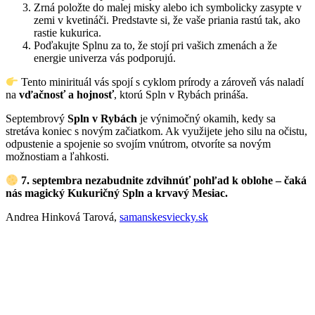
Zrná položte do malej misky alebo ich symbolicky zasypte v
zemi v kvetináči. Predstavte si, že vaše priania rastú tak, ako
rastie kukurica.
Poďakujte Splnu za to, že stojí pri vašich zmenách a že
energie univerza vás podporujú.
Tento minirituál vás spojí s cyklom prírody a zároveň vás naladí
na
vďačnosť a hojnosť
, ktorú Spln v Rybách prináša.
Septembrový
Spln v Rybách
je výnimočný okamih, kedy sa
stretáva koniec s novým začiatkom. Ak využijete jeho silu na očistu,
odpustenie a spojenie so svojím vnútrom, otvoríte sa novým
možnostiam a ľahkosti.
7. septembra nezabudnite zdvihnúť pohľad k oblohe – čaká
nás magický Kukuričný Spln a krvavý Mesiac.
Andrea Hinková Tarová,
samanskesviecky.sk