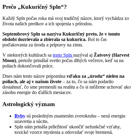
Prečo „Kukuričný Spln“?
Každý Spln počas roka má svoj tradičný názov, ktorý vychádza zo
života našich predkov a ich spojenia s prírodou.
Septembrový Spln sa nazýva Kukuričný preto, že v tomto
období dozrievala a zbierala sa kukurica.
Bol to čas
poďakovania za úrodu a prípravy na zimu.
V niektorých kultúrach sa
tento Spln
nazýval aj
Žatvový (Harvest
Moon)
, pretože prinášal svetlo počas dlhých večerov, keď sa na
poliach dokončovali práce.
Dnes nám tento názov pripomína
vďaku za „úrodu“ nielen na
poliach, ale aj v našom živote
– za to, čo sa nám podarilo
dosiahnuť, čo sme premenili na realitu a čo si môžeme uchovať ako
zásobu energie do ďalších mesiacov.
Astrologický význam
Ryby
sú posledným znamením zverokruhu – nesú energiu
uzavretia a súcitu.
Spln nám prináša príležitosť ukončiť nefunkčné vzťahy,
toxické vzorce myslenia a odovzdať svoje bremená.