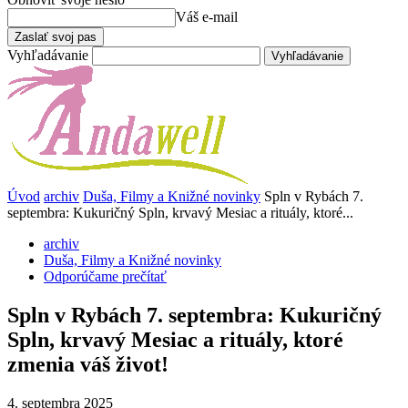
Váš e-mail
Vyhľadávanie
Úvod
archiv
Duša, Filmy a Knižné novinky
Spln v Rybách 7.
septembra: Kukuričný Spln, krvavý Mesiac a rituály, ktoré...
archiv
Duša, Filmy a Knižné novinky
Odporúčame prečítať
Spln v Rybách 7. septembra: Kukuričný
Spln, krvavý Mesiac a rituály, ktoré
zmenia váš život!
4. septembra 2025