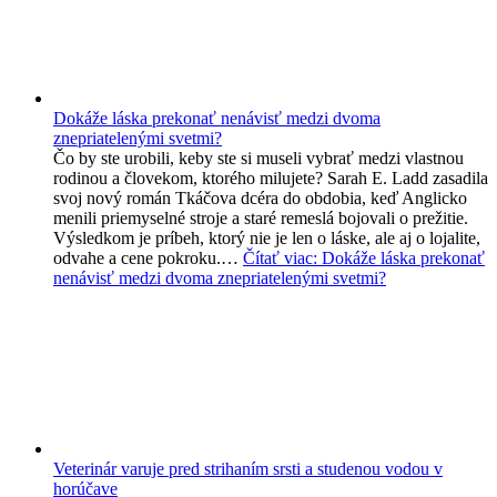
Dokáže láska prekonať nenávisť medzi dvoma
znepriatelenými svetmi?
Čo by ste urobili, keby ste si museli vybrať medzi vlastnou
rodinou a človekom, ktorého milujete? Sarah E. Ladd zasadila
svoj nový román Tkáčova dcéra do obdobia, keď Anglicko
menili priemyselné stroje a staré remeslá bojovali o prežitie.
Výsledkom je príbeh, ktorý nie je len o láske, ale aj o lojalite,
odvahe a cene pokroku.…
Čítať viac
: Dokáže láska prekonať
nenávisť medzi dvoma znepriatelenými svetmi?
Veterinár varuje pred strihaním srsti a studenou vodou v
horúčave