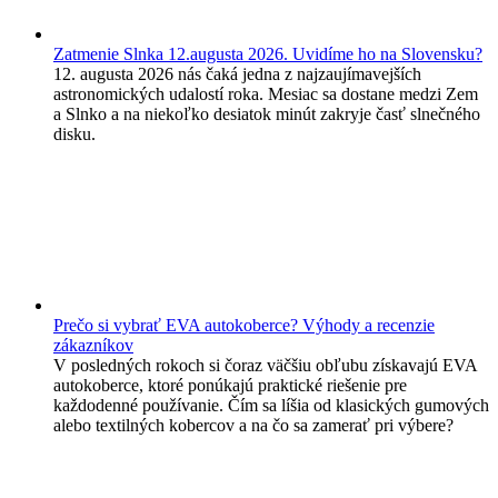
Zatmenie Slnka 12.augusta 2026. Uvidíme ho na Slovensku?
12. augusta 2026 nás čaká jedna z najzaujímavejších
astronomických udalostí roka. Mesiac sa dostane medzi Zem
a Slnko a na niekoľko desiatok minút zakryje časť slnečného
disku.
Prečo si vybrať EVA autokoberce? Výhody a recenzie
zákazníkov
V posledných rokoch si čoraz väčšiu obľubu získavajú EVA
autokoberce, ktoré ponúkajú praktické riešenie pre
každodenné používanie. Čím sa líšia od klasických gumových
alebo textilných kobercov a na čo sa zamerať pri výbere?