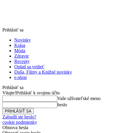
Prihlásiť sa
Novinky
Krása
Móda
Zdravie
Recepty
Oplatí sa vedieť
Duša, Filmy a Knižné novinky
e-shop
Prihlásiť sa
Vitajte!
Prihlásiť k svojmu účtu
Vaše užívateľské meno
heslo
Zabudli ste heslo?
cookie podmienky
Obnova hesla
Obnoviť svoje heslo