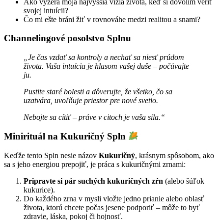
Ako vyzerá moja najvyššia vízia života, keď si dovolím veriť
svojej intuícii?
Čo mi ešte bráni žiť v rovnováhe medzi realitou a snami?
Channelingové posolstvo Splnu
„Je čas vzdať sa kontroly a nechať sa niesť prúdom
života. Vaša intuícia je hlasom vašej duše – počúvajte
ju.
Pustite staré bolesti a dôverujte, že všetko, čo sa
uzatvára, uvoľňuje priestor pre nové svetlo.
Nebojte sa cítiť – práve v citoch je vaša sila.“
Minirituál na Kukuričný Spln
Keďže tento Spln nesie názov
Kukuričný
, krásnym spôsobom, ako
sa s jeho energiou prepojiť, je práca s kukuričnými zrnami:
Pripravte si pár suchých kukuričných zŕn
(alebo šúľok
kukurice).
Do každého zrna v mysli vložte jedno prianie alebo oblasť
života, ktorú chcete počas jesene podporiť – môže to byť
zdravie, láska, pokoj či hojnosť.