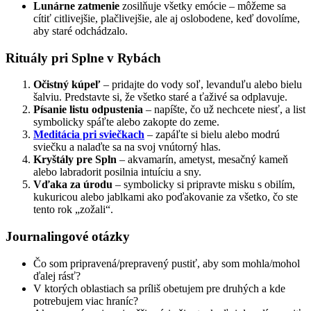
Lunárne zatmenie
zosilňuje všetky emócie – môžeme sa
cítiť citlivejšie, plačlivejšie, ale aj oslobodene, keď dovolíme,
aby staré odchádzalo.
Rituály pri Splne v Rybách
Očistný kúpeľ
– pridajte do vody soľ, levanduľu alebo bielu
šalviu. Predstavte si, že všetko staré a ťaživé sa odplavuje.
Písanie listu odpustenia
– napíšte, čo už nechcete niesť, a list
symbolicky spáľte alebo zakopte do zeme.
Meditácia pri sviečkach
– zapáľte si bielu alebo modrú
sviečku a nalaďte sa na svoj vnútorný hlas.
Kryštály pre Spln
– akvamarín, ametyst, mesačný kameň
alebo labradorit posilnia intuíciu a sny.
Vďaka za úrodu
– symbolicky si pripravte misku s obilím,
kukuricou alebo jablkami ako poďakovanie za všetko, čo ste
tento rok „zožali“.
Journalingové otázky
Čo som pripravená/prepravený pustiť, aby som mohla/mohol
ďalej rásť?
V ktorých oblastiach sa príliš obetujem pre druhých a kde
potrebujem viac hraníc?