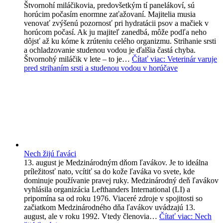
Štvornohí miláčikovia, predovšetkým tí panelákoví, sú
horúcim počasím enormne zaťažovaní. Majitelia musia
venovať zvýšenú pozornosť pri hydratácii psov a mačiek v
horúcom počasí. Ak ju majiteľ zanedbá, môže podľa neho
dôjsť až ku kóme k zrúteniu celého organizmu. Strihanie srsti
a ochladzovanie studenou vodou je ďalšia častá chyba.
Štvornohý miláčik v lete – to je…
Čítať viac
: Veterinár varuje
pred strihaním srsti a studenou vodou v horúčave
Nech žijú ľaváci
13. august je Medzinárodným dňom ľavákov. Je to ideálna
príležitosť nato, vcítiť sa do kože ľaváka vo svete, kde
dominuje používanie pravej ruky. Medzinárodný deň ľavákov
vyhlásila organizácia Lefthanders International (LI) a
pripomína sa od roku 1976. Viaceré zdroje v spojitosti so
začiatkom Medzinárodného dňa ľavákov uvádzajú 13.
august, ale v roku 1992. Vtedy členovia…
Čítať viac
: Nech