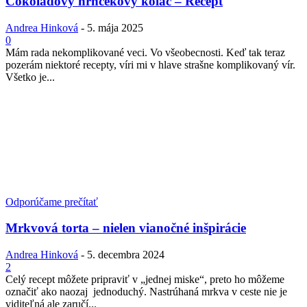
Čokoládový hrnčekový koláč – Recept
Andrea Hinková
-
5. mája 2025
0
Mám rada nekomplikované veci. Vo všeobecnosti. Keď tak teraz
pozerám niektoré recepty, víri mi v hlave strašne komplikovaný vír.
Všetko je...
Odporúčame prečítať
Mrkvová torta – nielen vianočné inšpirácie
Andrea Hinková
-
5. decembra 2024
2
Celý recept môžete pripraviť v „jednej miske“, preto ho môžeme
označiť ako naozaj jednoduchý. Nastrúhaná mrkva v ceste nie je
viditeľná ale zaručí...