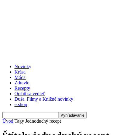
Novinky
Krása
Móda
Zdravie
Recepty
Oplatí sa vedieť
Duša, Filmy a Knižné novinky
e-shop
Úvod
Tagy
Jednoduchý recept