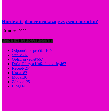
Horíte a teplomer neukazuje zvýšenú horúčku?
10. marca 2022
POPULÁRNE KATEGÓRIE
Odporúčame prečítať
1646
archiv
807
Oplatí sa vedieť
667
Duša, Filmy a Knižné novinky
467
Recepty
204
Krása
183
Móda
136
Zdravie
125
Blog
114