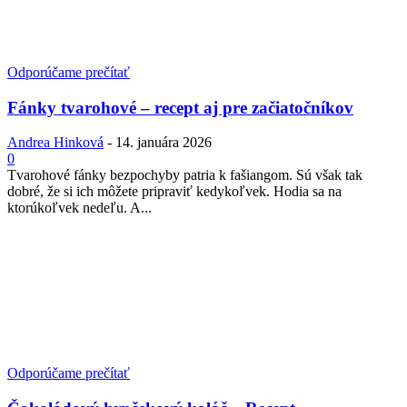
Odporúčame prečítať
Fánky tvarohové – recept aj pre začiatočníkov
Andrea Hinková
-
14. januára 2026
0
Tvarohové fánky bezpochyby patria k fašiangom. Sú však tak
dobré, že si ich môžete pripraviť kedykoľvek. Hodia sa na
ktorúkoľvek nedeľu. A...
Odporúčame prečítať