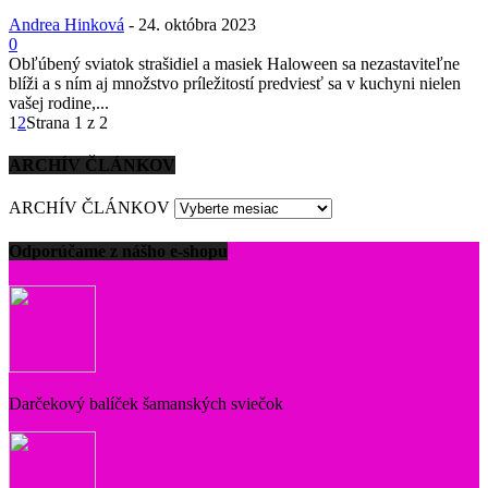
Andrea Hinková
-
24. októbra 2023
0
Obľúbený sviatok strašidiel a masiek Haloween sa nezastaviteľne
blíži a s ním aj množstvo príležitostí predviesť sa v kuchyni nielen
vašej rodine,...
1
2
Strana 1 z 2
ARCHÍV ČLÁNKOV
ARCHÍV ČLÁNKOV
Odporúčame z nášho e-shopu
Darčekový balíček šamanských sviečok