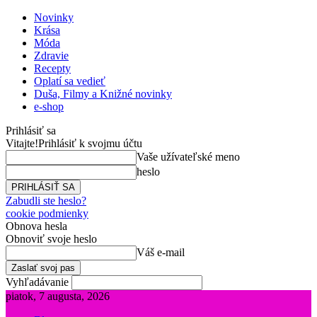
Novinky
Krása
Móda
Zdravie
Recepty
Oplatí sa vedieť
Duša, Filmy a Knižné novinky
e-shop
Prihlásiť sa
Vitajte!
Prihlásiť k svojmu účtu
Vaše užívateľské meno
heslo
Zabudli ste heslo?
cookie podmienky
Obnova hesla
Obnoviť svoje heslo
Váš e-mail
Vyhľadávanie
piatok, 7 augusta, 2026