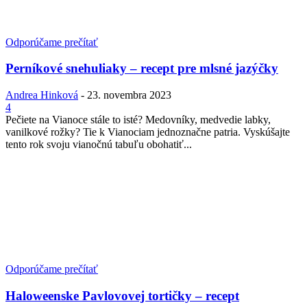
Odporúčame prečítať
Perníkové snehuliaky – recept pre mlsné jazýčky
Andrea Hinková
-
23. novembra 2023
4
Pečiete na Vianoce stále to isté? Medovníky, medvedie labky,
vanilkové rožky? Tie k Vianociam jednoznačne patria. Vyskúšajte
tento rok svoju vianočnú tabuľu obohatiť...
Odporúčame prečítať
Haloweenske Pavlovovej tortičky – recept