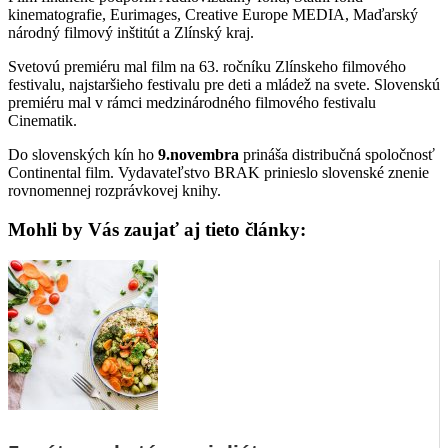
kinematografie, Eurimages, Creative Europe MEDIA, Maďarský
národný filmový inštitút a Zlínský kraj.
Svetovú premiéru mal film na 63. ročníku Zlínskeho filmového
festivalu, najstaršieho festivalu pre deti a mládež na svete. Slovenskú
premiéru mal v rámci medzinárodného filmového festivalu
Cinematik.
Do slovenských kín ho
9.novembra
prináša distribučná spoločnosť
Continental film. Vydavateľstvo BRAK prinieslo slovenské znenie
rovnomennej rozprávkovej knihy.
Mohli by Vás zaujať aj tieto články: