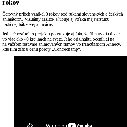
rokov
Čarovný príbeh vznikal 8 rokov pod rukami slovenských a českých
animátorov. Vizuálny zážitok sľubuje aj vďaka majsterštuku
tradičnej bábkovej animácie.
Jedinečnosť tohto projektu potvrdzuje aj fakt, že film uvidia diváci
vo viac ako 40 krajinách na svete. Jeho originalitu ocenili aj na
najväčšom festivale animovaných filmov vo francúzskom Annecy,
kde film získal cenu poroty „Contrechamp“.