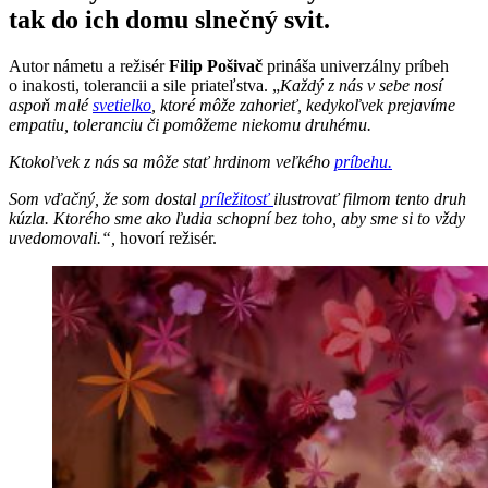
tak do ich domu slnečný svit.
Autor námetu a režisér
Filip Pošivač
prináša univerzálny príbeh
o inakosti, tolerancii a sile priateľstva. „
Každý z nás v sebe nosí
aspoň malé
svetielko
, ktoré môže zahorieť, kedykoľvek prejavíme
empatiu, toleranciu či pomôžeme niekomu druhému.
Ktokoľvek z nás sa môže stať hrdinom veľkého
príbehu.
Som vďačný, že som dostal
príležitosť
ilustrovať filmom tento druh
kúzla. Ktorého sme ako ľudia schopní bez toho, aby sme si to vždy
uvedomovali.“,
hovorí režisér.