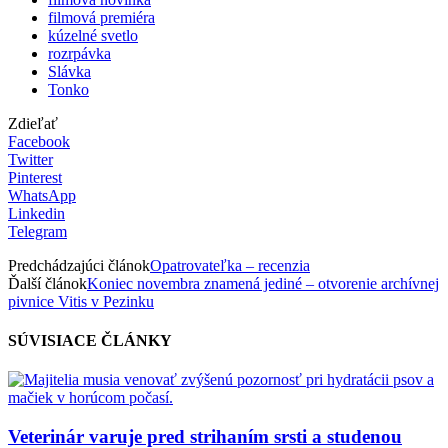
filmová premiéra
kúzelné svetlo
rozrpávka
Slávka
Tonko
Zdieľať
Facebook
Twitter
Pinterest
WhatsApp
Linkedin
Telegram
Predchádzajúci článok
Opatrovateľka – recenzia
Ďalší článok
Koniec novembra znamená jediné – otvorenie archívnej
pivnice Vitis v Pezinku
SÚVISIACE ČLÁNKY
Veterinár varuje pred strihaním srsti a studenou