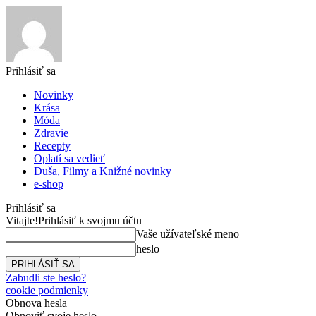
Prihlásiť sa
Novinky
Krása
Móda
Zdravie
Recepty
Oplatí sa vedieť
Duša, Filmy a Knižné novinky
e-shop
Prihlásiť sa
Vitajte!
Prihlásiť k svojmu účtu
Vaše užívateľské meno
heslo
Zabudli ste heslo?
cookie podmienky
Obnova hesla
Obnoviť svoje heslo