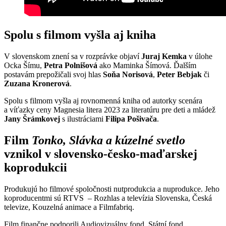
Spolu s filmom vyšla aj kniha
V slovenskom znení sa v rozprávke objaví
Juraj Kemka
v úlohe
Ocka Šímu,
Petra Polnišová
ako Maminka Šímová. Ďalším
postavám prepožičali svoj hlas
Soňa Norisová
,
Peter Bebjak
či
Zuzana Kronerová
.
Spolu s filmom vyšla aj rovnomenná kniha od autorky scenára
a víťazky ceny Magnesia litera 2023 za literatúru pre deti a mládež
Jany Šrámkovej
s ilustráciami
Filipa Pošivača
.
Film
Tonko, Slávka a kúzelné svetlo
vznikol v slovensko-česko-maďarskej
koprodukcii
Produkujú ho filmové spoločnosti nutprodukcia a nuprodukce. Jeho
koproducentmi sú RTVS – Rozhlas a televízia Slovenska, Česká
televize, Kouzelná animace a Filmfabriq.
Film finančne podporili Audiovizuálny fond, Státní fond