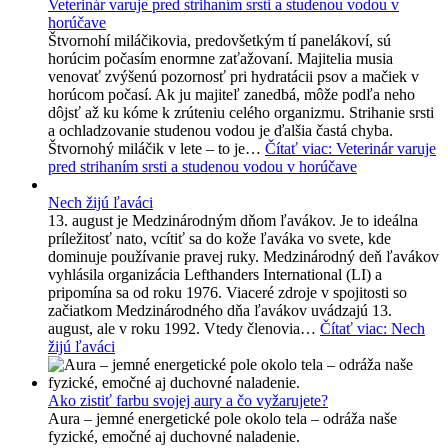
Veterinár varuje pred strihaním srsti a studenou vodou v
horúčave
Štvornohí miláčikovia, predovšetkým tí panelákoví, sú
horúcim počasím enormne zaťažovaní. Majitelia musia
venovať zvýšenú pozornosť pri hydratácii psov a mačiek v
horúcom počasí. Ak ju majiteľ zanedbá, môže podľa neho
dôjsť až ku kóme k zrúteniu celého organizmu. Strihanie srsti
a ochladzovanie studenou vodou je ďalšia častá chyba.
Štvornohý miláčik v lete – to je…
Čítať viac
: Veterinár varuje
pred strihaním srsti a studenou vodou v horúčave
Nech žijú ľaváci
13. august je Medzinárodným dňom ľavákov. Je to ideálna
príležitosť nato, vcítiť sa do kože ľaváka vo svete, kde
dominuje používanie pravej ruky. Medzinárodný deň ľavákov
vyhlásila organizácia Lefthanders International (LI) a
pripomína sa od roku 1976. Viaceré zdroje v spojitosti so
začiatkom Medzinárodného dňa ľavákov uvádzajú 13.
august, ale v roku 1992. Vtedy členovia…
Čítať viac
: Nech
žijú ľaváci
Ako zistiť farbu svojej aury a čo vyžarujete?
Aura – jemné energetické pole okolo tela – odráža naše
fyzické, emočné aj duchovné naladenie.