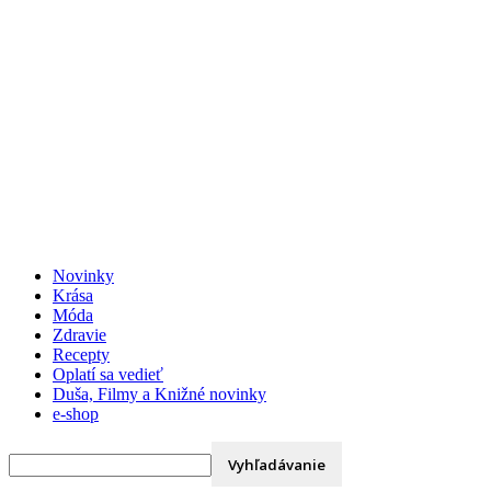
Váš e-mail
Novinky
Krása
Móda
Zdravie
Recepty
Oplatí sa vedieť
Duša, Filmy a Knižné novinky
e-shop