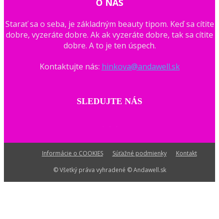
O NÁS
Starať sa o seba, je základným beauty tipom. Keď sa cítite
dobre, vyzeráte dobre. Ak ak vyzeráte dobre, tak sa cítite
dobre. A to je ten úspech.
Kontaktujte nás:
hinkova@andawell.sk
SLEDUJTE NÁS
Informácie o COOKIES
Súťažné podmienky
Kontakt
© Všetký práva vyhradené © Andawell.sk