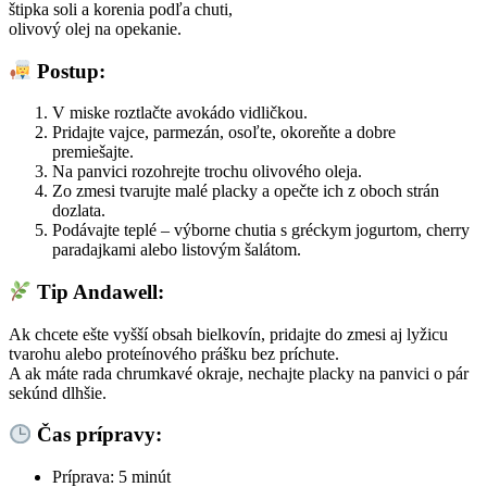
štipka soli a korenia podľa chuti,
olivový olej na opekanie.
Postup:
V miske roztlačte avokádo vidličkou.
Pridajte vajce, parmezán, osoľte, okoreňte a dobre
premiešajte.
Na panvici rozohrejte trochu olivového oleja.
Zo zmesi tvarujte malé placky a opečte ich z oboch strán
dozlata.
Podávajte teplé – výborne chutia s gréckym jogurtom, cherry
paradajkami alebo listovým šalátom.
Tip Andawell:
Ak chcete ešte vyšší obsah bielkovín, pridajte do zmesi aj lyžicu
tvarohu alebo proteínového prášku bez príchute.
A ak máte rada chrumkavé okraje, nechajte placky na panvici o pár
sekúnd dlhšie.
Čas prípravy:
Príprava: 5 minút