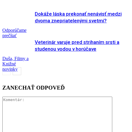
Dokáže láska prekonať nenávisť medzi
dvoma znepriatelenými svetmi?
Odporúčame
prečítať
Veterinár varuje pred strihaním srsti a
studenou vodou v horúčave
Duša, Filmy a
Knižné
novinky
Odporúčame
ZANECHAŤ ODPOVEĎ
prečítať