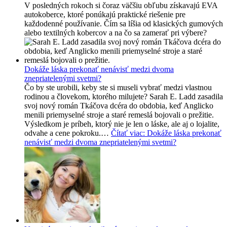
V posledných rokoch si čoraz väčšiu obľubu získavajú EVA
autokoberce, ktoré ponúkajú praktické riešenie pre
každodenné používanie. Čím sa líšia od klasických gumových
alebo textilných kobercov a na čo sa zamerať pri výbere?
Dokáže láska prekonať nenávisť medzi dvoma
znepriatelenými svetmi?
Čo by ste urobili, keby ste si museli vybrať medzi vlastnou
rodinou a človekom, ktorého milujete? Sarah E. Ladd zasadila
svoj nový román Tkáčova dcéra do obdobia, keď Anglicko
menili priemyselné stroje a staré remeslá bojovali o prežitie.
Výsledkom je príbeh, ktorý nie je len o láske, ale aj o lojalite,
odvahe a cene pokroku.…
Čítať viac
: Dokáže láska prekonať
nenávisť medzi dvoma znepriatelenými svetmi?