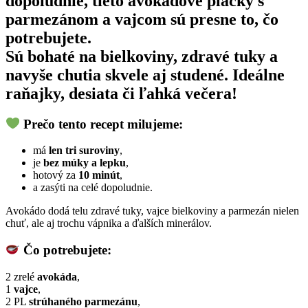
dopoludnie
, tieto
avokádové placky s
parmezánom a vajcom
sú presne to, čo
potrebujete.
Sú bohaté na bielkoviny, zdravé tuky a
navyše chutia skvele aj studené. Ideálne
raňajky, desiata či ľahká večera!
Prečo tento recept milujeme:
má
len tri suroviny
,
je
bez múky a lepku
,
hotový za
10 minút
,
a zasýti na celé dopoludnie.
Avokádo dodá telu zdravé tuky, vajce bielkoviny a parmezán nielen
chuť, ale aj trochu vápnika a ďalších minerálov.
Čo potrebujete:
2 zrelé
avokáda
,
1
vajce
,
2 PL
strúhaného parmezánu
,