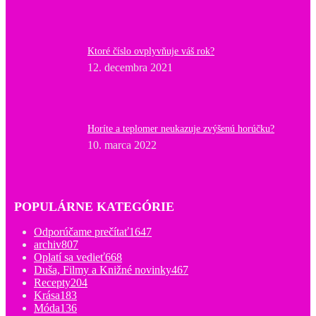
Ktoré číslo ovplyvňuje váš rok?
12. decembra 2021
Horíte a teplomer neukazuje zvýšenú horúčku?
10. marca 2022
POPULÁRNE KATEGÓRIE
Odporúčame prečítať
1647
archiv
807
Oplatí sa vedieť
668
Duša, Filmy a Knižné novinky
467
Recepty
204
Krása
183
Móda
136