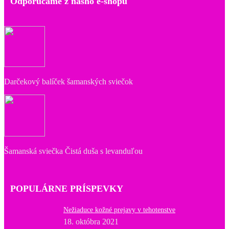
Odporúčame z nášho e-shopu
Darčekový balíček šamanských sviečok
Šamanská sviečka Čistá duša s levanduľou
POPULÁRNE PRÍSPEVKY
Nežiaduce kožné prejavy v tehotenstve
18. októbra 2021