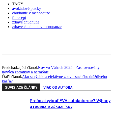
TAGY
avokádové placky
chudnutie v menopauze
fit recept
zdravé chudnutie
zdravé chudnutie v menopauze
Facebook
Twitter
Pinterest
WhatsApp
Predchádzajúci článok
Nov vo Váhach 2025 – čas rovnováhy,
nových začiatkov a harmónie
Ďalší článok
Ako sa rýchlo a efektívne zbaviť suchého dráždivého
kašľa?
SÚVISIACE ČLÁNKY
VIAC OD AUTORA
Prečo si vybrať EVA autokoberce? Výhody
a recenzie zákazníkov