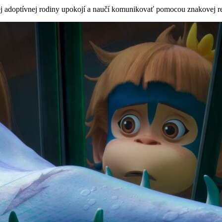
jej adoptívnej rodiny upokojí a naučí komunikovať pomocou znakovej re