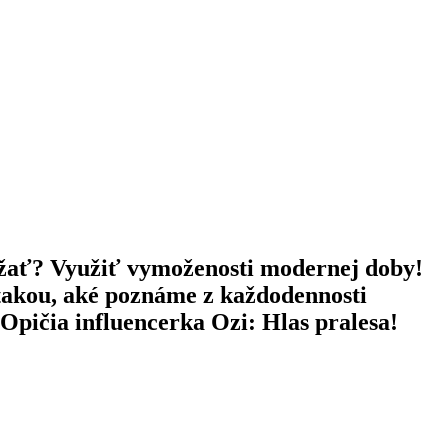
ežať? Využiť vymoženosti modernej doby!
m takou, aké poznáme z každodennosti
 Opičia influencerka Ozi: Hlas pralesa!