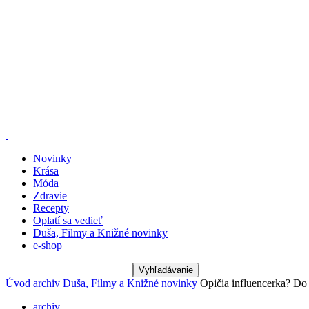
Novinky
Krása
Móda
Zdravie
Recepty
Oplatí sa vedieť
Duša, Filmy a Knižné novinky
e-shop
Úvod
archiv
Duša, Filmy a Knižné novinky
Opičia influencerka? Do 
archiv