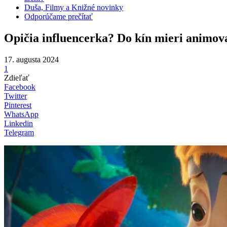
Duša, Filmy a Knižné novinky
Odporúčame prečítať
Opičia influencerka? Do kín mieri animova
17. augusta 2024
1
Zdieľať
Facebook
Twitter
Pinterest
WhatsApp
Linkedin
Telegram