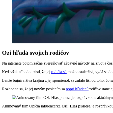
Ozi hľadá svojich rodičov
Na internete potom začne zverejňovať zábavné návody na život a čosk
Keď však náhodou zistí, že jej
rodičia sú
možno stále živí, vydá sa do
Lenže bujná a živá krajina z jej spomienok sa zúfalo líši od toho, čo s
Rozhodne sa, že jej novým poslaním sa
popri hľadaní
rodičov stane a
Animovaný film Opičia influencerka
Ozi: Hlas pralesa
je rozprávkou