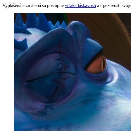
Vyplašená a zmätená sa postupne
vďaka láskavosti
a trpezlivosti svo