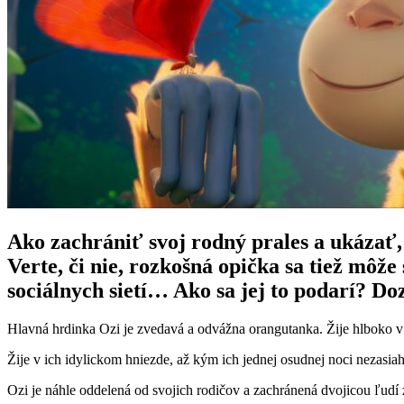
Ako zachrániť svoj rodný prales a ukázať
Verte, či nie, rozkošná opička sa tiež môž
sociálnych sietí… Ako sa jej to podarí? Do
Hlavná hrdinka Ozi je zvedavá a odvážna orangutanka. Žije hlbok
Žije v ich idylickom hniezde, až kým ich jednej osudnej noci nezasiah
Ozi je náhle oddelená od svojich rodičov a zachránená dvojicou ľudí 