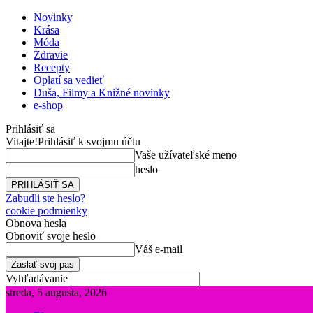
Novinky
Krása
Móda
Zdravie
Recepty
Oplatí sa vedieť
Duša, Filmy a Knižné novinky
e-shop
Prihlásiť sa
Vitajte!
Prihlásiť k svojmu účtu
Vaše užívateľské meno
heslo
Zabudli ste heslo?
cookie podmienky
Obnova hesla
Obnoviť svoje heslo
Váš e-mail
Vyhľadávanie
streda, 5 augusta, 2026