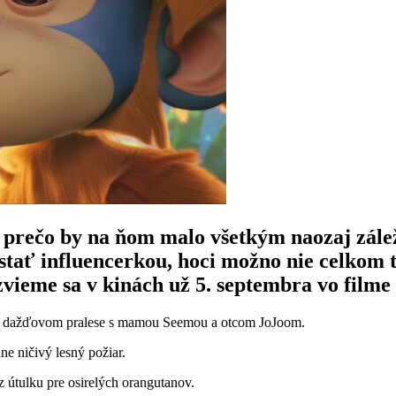
, prečo by na ňom malo všetkým naozaj zál
e stať influencerkou, hoci možno nie celko
zvieme sa v kinách už 5. septembra vo filme
o v dažďovom pralese s mamou Seemou a otcom JoJoom.
ne ničivý lesný požiar.
z útulku pre osirelých orangutanov.