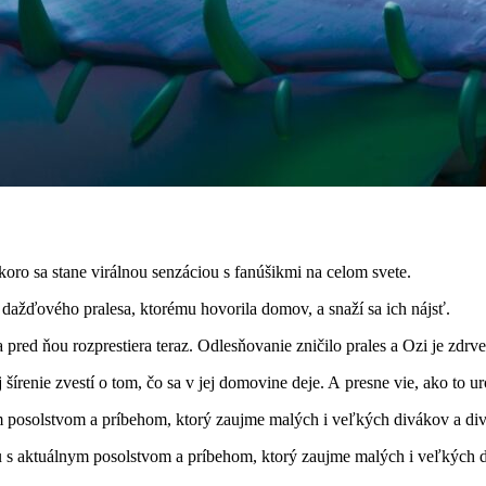
oro sa stane virálnou senzáciou s fanúšikmi na celom svete.
 dažďového pralesa, ktorému hovorila domov, a snaží sa ich nájsť.
a pred ňou rozprestiera teraz. Odlesňovanie zničilo prales a Ozi je zdrv
j šírenie zvestí o tom, čo sa v jej domovine deje. A presne vie, ako to
 s aktuálnym posolstvom a príbehom, ktorý zaujme malých i veľkých d