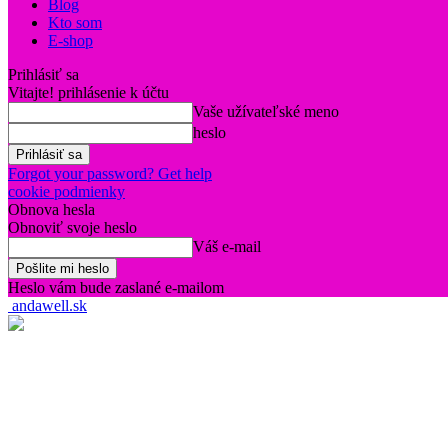
Blog
Kto som
E-shop
Prihlásiť sa
Vitajte! prihlásenie k účtu
Vaše užívateľské meno
heslo
Forgot your password? Get help
cookie podmienky
Obnova hesla
Obnoviť svoje heslo
Váš e-mail
Heslo vám bude zaslané e-mailom
andawell.sk