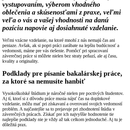
vystupovaním, výberom vhodného
oblečenia a skúsenosťami z praxe, veľmi
veľa o vás a vašej vhodnosti na danú
pozíciu napovie aj dosiahnuté vzdelanie.
Veľmi vzácne vzdelanie, na ktoré mnohí z nás nemajú čas ani
peniaze. Avšak, ak si popri práci zarábate na lepšiu budúcnosť a
vedomosti, máme pre vás riešenie. Pomôcť pri spracovaní
záverečnej práce si môžete nielen bez straty peňazí, ale aj času,
kvality a originality.
Podklady pre písanie bakalárskej práce,
za ktoré sa nemusíte hanbiť
Vysokoškolské štúdium je náročné nielen pre poctivých študentov.
Aj tí, ktorí si z dôvodu práce musia nájsť čas na doplnkové
vzdelanie, môžu mať pri získavaní a overovaní svojich vedomostí
problém. A najčastejšie sa to prejavuje pri zhodnotení štúdia v
záverečných prácach. Získať pre ich najvyššie hodnotenie tie
najlepšie podklady nie je vždy až tak celkom jednoduché. Aj tu je
dôležitá prax.