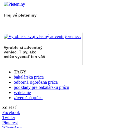
Hrejivé pleteniny
Vyrobte si adventný
veniec. Tipy, ako
môže vyzerať ten váš
TAGY
bakalárska práca
odborná rigorózna práca
podklady pre bakalársku prácu
vzdelanie
záverečná práca
Zdieľať
Facebook
Twitter
Pinterest
WhatsApp