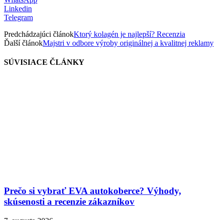
Linkedin
Telegram
Predchádzajúci článok
Ktorý kolagén je najlepší? Recenzia
Ďalší článok
Majstri v odbore výroby originálnej a kvalitnej reklamy
SÚVISIACE ČLÁNKY
Prečo si vybrať EVA autokoberce? Výhody,
skúsenosti a recenzie zákazníkov