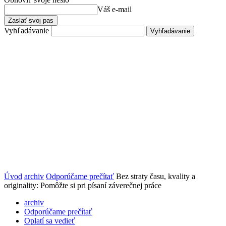
Váš e-mail
Vyhľadávanie
Úvod
archiv
Odporúčame prečítať
Bez straty času, kvality a
originality: Pomôžte si pri písaní záverečnej práce
archiv
Odporúčame prečítať
Oplatí sa vedieť