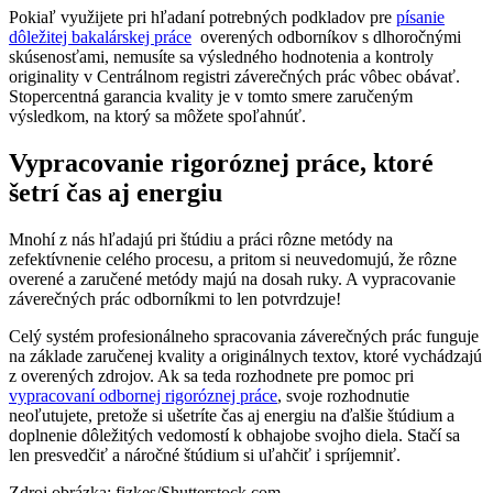
Pokiaľ využijete pri hľadaní potrebných podkladov pre
písanie
dôležitej bakalárskej práce
overených odborníkov s dlhoročnými
skúsenosťami, nemusíte sa výsledného hodnotenia a kontroly
originality v Centrálnom registri záverečných prác vôbec obávať.
Stopercentná garancia kvality je v tomto smere zaručeným
výsledkom, na ktorý sa môžete spoľahnúť.
Vypracovanie rigoróznej práce, ktoré
šetrí čas aj energiu
Mnohí z nás hľadajú pri štúdiu a práci rôzne metódy na
zefektívnenie celého procesu, a pritom si neuvedomujú, že rôzne
overené a zaručené metódy majú na dosah ruky. A vypracovanie
záverečných prác odborníkmi to len potvrdzuje!
Celý systém profesionálneho spracovania záverečných prác funguje
na základe zaručenej kvality a originálnych textov, ktoré vychádzajú
z overených zdrojov. Ak sa teda rozhodnete pre pomoc pri
vypracovaní odbornej rigoróznej práce
, svoje rozhodnutie
neoľutujete, pretože si ušetríte čas aj energiu na ďalšie štúdium a
doplnenie dôležitých vedomostí k obhajobe svojho diela. Stačí sa
len presvedčiť a náročné štúdium si uľahčiť i spríjemniť.
Zdroj obrázka: fizkes/Shutterstock.com