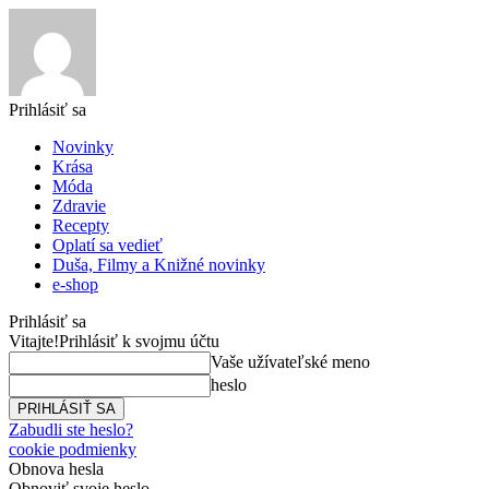
Prihlásiť sa
Novinky
Krása
Móda
Zdravie
Recepty
Oplatí sa vedieť
Duša, Filmy a Knižné novinky
e-shop
Prihlásiť sa
Vitajte!
Prihlásiť k svojmu účtu
Vaše užívateľské meno
heslo
Zabudli ste heslo?
cookie podmienky
Obnova hesla
Obnoviť svoje heslo