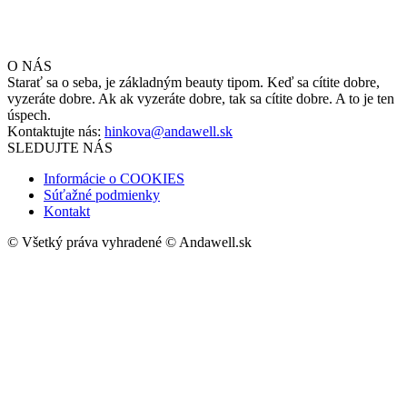
O NÁS
Starať sa o seba, je základným beauty tipom. Keď sa cítite dobre,
vyzeráte dobre. Ak ak vyzeráte dobre, tak sa cítite dobre. A to je ten
úspech.
Kontaktujte nás:
hinkova@andawell.sk
SLEDUJTE NÁS
Informácie o COOKIES
Súťažné podmienky
Kontakt
© Všetký práva vyhradené © Andawell.sk