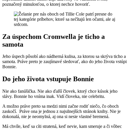
poznačený minulosťou, o ktorej nechce hovoriť.
Za úspechom Cromwella je ticho a
samota
Jeho úspech pôsobí ako nádherná kulisa, za ktorou sa skrýva ticho a
samota. Práve preto je zaujímavé sledovať, ako do jeho života vstúpi
Bonnie.
Do jeho života vstupuje Bonnie
Nie ako fanúšička. Nie ako ďalší človek, ktorý chce kúsok jeho
slávy. Bonnie ho vníma inak. Vidí človeka, nie celebritu.
A možno práve preto sa medzi nimi začne rodiť niečo, čo oboch
zaskočí. Práve ona je jednou z najsilnejších stránok knihy. Nie je
dokonalá, nie je neomylná, aj ona si nesie vlastné bremená.
Má chvíle, keď sa cíti stratená, keď nevie, kam smeruje a či vôbec