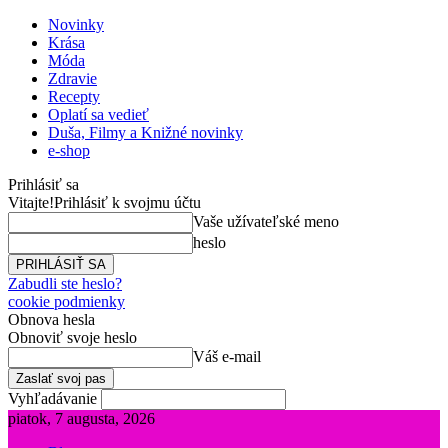
Novinky
Krása
Móda
Zdravie
Recepty
Oplatí sa vedieť
Duša, Filmy a Knižné novinky
e-shop
Prihlásiť sa
Vitajte!
Prihlásiť k svojmu účtu
Vaše užívateľské meno
heslo
Zabudli ste heslo?
cookie podmienky
Obnova hesla
Obnoviť svoje heslo
Váš e-mail
Vyhľadávanie
piatok, 7 augusta, 2026