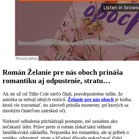
Román Želanie pre nás oboch prináša
romantiku aj odpustenie, stratu…
Ak ste už od Tillie Cole niečo čítali, pravdepodobne tušíte, že
autorka sa nebojí silných emócií.
Želanie pre nás oboch
je kniha,
ktorá vie rozosmiať, no zároveň prináša momenty, pri ktorých sa
mnohým čitateľom zalesknú oči.
Niektoré odhalenia prichádzajú postupne, iné zasiahnu ako
nečakaný úder. Práve preto si román získal takú oddanú
fanúšikovskú základňu. Neponúka len romantiku, ale aj príbeh o
smútku, odpustení, strate a hľadaní dôvodu pokračovať ďalej.