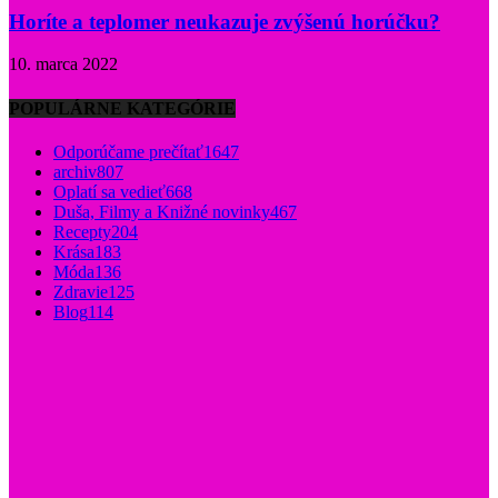
Horíte a teplomer neukazuje zvýšenú horúčku?
10. marca 2022
POPULÁRNE KATEGÓRIE
Odporúčame prečítať
1647
archiv
807
Oplatí sa vedieť
668
Duša, Filmy a Knižné novinky
467
Recepty
204
Krása
183
Móda
136
Zdravie
125
Blog
114