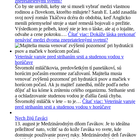
znepriatelenými svetmi?
Čo by ste urobili, keby ste si museli vybrať medzi vlastnou
rodinou a človekom, ktorého milujete? Sarah E. Ladd zasadila
svoj nový román Tkáčova dcéra do obdobia, keď Anglicko
menili priemyselné stroje a staré remeslá bojovali o prežitie.
Výsledkom je príbeh, ktorý nie je len o láske, ale aj o lojalite,
odvahe a cene pokroku.…
Čítať viac
: Dokáže láska prekonať
nenávisť medzi dvoma znepriatelenými svetmi?
Veterinár varuje pred strihaním srsti a studenou vodou v
horúčave
Štvornohí miláčikovia, predovšetkým tí panelákoví, sú
horúcim počasím enormne zaťažovaní. Majitelia musia
venovať zvýšenú pozornosť pri hydratácii psov a mačiek v
horúcom počasí. Ak ju majiteľ zanedbá, môže podľa neho
dôjsť až ku kóme k zrúteniu celého organizmu. Strihanie srsti
a ochladzovanie studenou vodou je ďalšia častá chyba.
Štvornohý miláčik v lete – to je…
Čítať viac
: Veterinár varuje
pred strihaním srsti a studenou vodou v horúčave
Nech žijú ľaváci
13. august je Medzinárodným dňom ľavákov. Je to ideálna
príležitosť nato, vcítiť sa do kože ľaváka vo svete, kde
dominuje používanie pravej ruky. Medzinárodný deň ľavákov