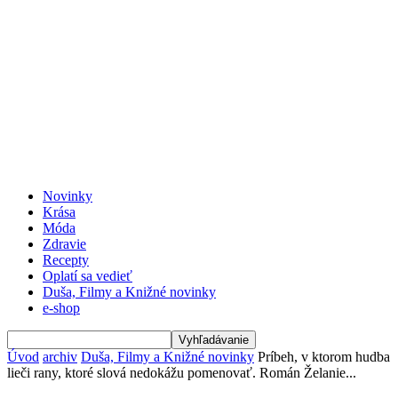
Novinky
Krása
Móda
Zdravie
Recepty
Oplatí sa vedieť
Duša, Filmy a Knižné novinky
e-shop
Úvod
archiv
Duša, Filmy a Knižné novinky
Príbeh, v ktorom hudba
lieči rany, ktoré slová nedokážu pomenovať. Román Želanie...