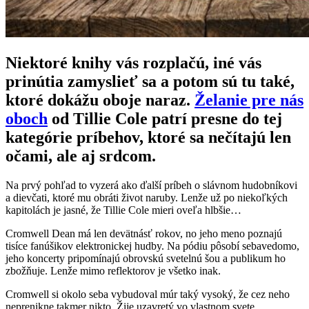
Niektoré knihy vás rozplačú, iné vás
prinútia zamyslieť sa a potom sú tu také,
ktoré dokážu oboje naraz.
Želanie pre nás
oboch
od Tillie Cole patrí presne do tej
kategórie príbehov, ktoré sa nečítajú len
očami, ale aj srdcom.
Na prvý pohľad to vyzerá ako ďalší príbeh o slávnom hudobníkovi
a dievčati, ktoré mu obráti život naruby. Lenže už po niekoľkých
kapitolách je jasné, že Tillie Cole mieri oveľa hlbšie…
Cromwell Dean má len devätnásť rokov, no jeho meno poznajú
tisíce fanúšikov elektronickej hudby. Na pódiu pôsobí sebavedomo,
jeho koncerty pripomínajú obrovskú svetelnú šou a publikum ho
zbožňuje. Lenže mimo reflektorov je všetko inak.
Cromwell si okolo seba vybudoval múr taký vysoký, že cez neho
neprenikne takmer nikto. Žije uzavretý vo vlastnom svete,