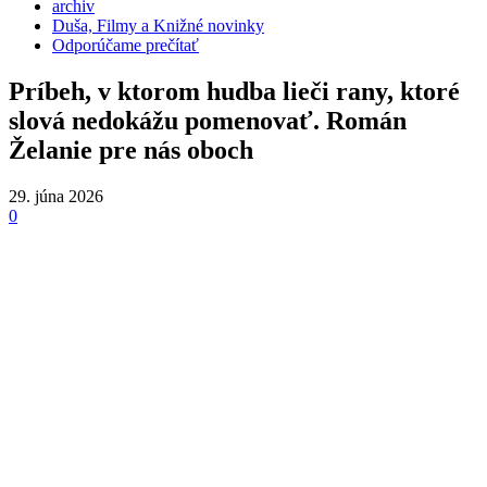
archiv
Duša, Filmy a Knižné novinky
Odporúčame prečítať
Príbeh, v ktorom hudba lieči rany, ktoré
slová nedokážu pomenovať. Román
Želanie pre nás oboch
29. júna 2026
0