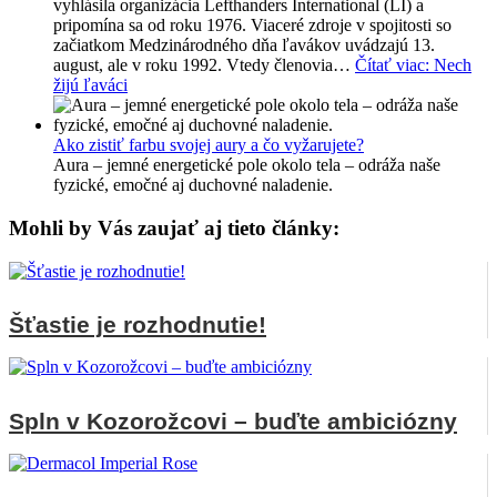
vyhlásila organizácia Lefthanders International (LI) a
pripomína sa od roku 1976. Viaceré zdroje v spojitosti so
začiatkom Medzinárodného dňa ľavákov uvádzajú 13.
august, ale v roku 1992. Vtedy členovia…
Čítať viac
: Nech
žijú ľaváci
Ako zistiť farbu svojej aury a čo vyžarujete?
Aura – jemné energetické pole okolo tela – odráža naše
fyzické, emočné aj duchovné naladenie.
Mohli by Vás zaujať aj tieto články:
Šťastie je rozhodnutie!
Spln v Kozorožcovi – buďte ambiciózny