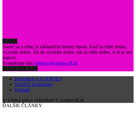
O NÁS
Starať sa o seba, je základným beauty tipom. Keď sa cítite dobre,
vyzeráte dobre. Ak ak vyzeráte dobre, tak sa cítite dobre. A to je ten
úspech.
Kontaktujte nás:
hinkova@andawell.sk
SLEDUJTE NÁS
Informácie o COOKIES
Súťažné podmienky
Kontakt
© Všetký práva vyhradené © Andawell.sk
ĎALŠIE ČLÁNKY