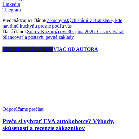
Linkedin
Telegram
Predchádzajúci článok
7 kuchynských štúdií v Bratislave, kde
navrhnú kuchyňu presne podľa vás
Ďalší článok
Spln v Kozorožcovi 30. júna 2026. Čas uzatvárať,
bilancovať a postaviť pevné základy
SÚVISIACE ČLÁNKY
VIAC OD AUTORA
Odporúčame prečítať
Prečo si vybrať EVA autokoberce? Výhody,
skúsenosti a recenzie zákazníkov