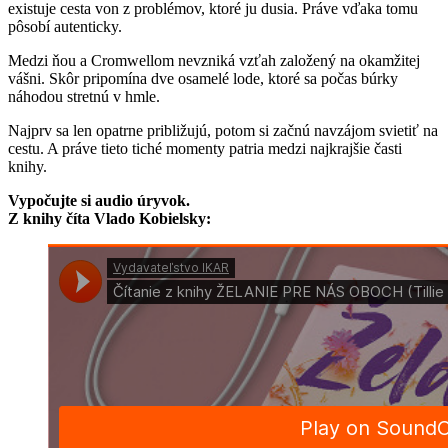
existuje cesta von z problémov, ktoré ju dusia. Práve vďaka tomu
pôsobí autenticky.
Medzi ňou a Cromwellom nevzniká vzťah založený na okamžitej
vášni. Skôr pripomína dve osamelé lode, ktoré sa počas búrky
náhodou stretnú v hmle.
Najprv sa len opatrne približujú, potom si začnú navzájom svietiť na
cestu. A práve tieto tiché momenty patria medzi najkrajšie časti
knihy.
Vypočujte si audio úryvok.
Z knihy číta Vlado Kobielsky: