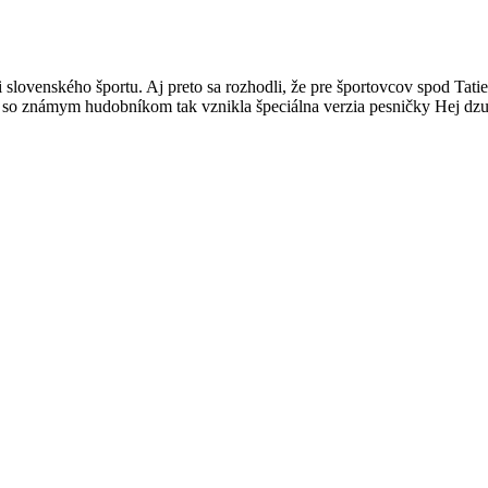
slovenského športu. Aj preto sa rozhodli, že pre športovcov spod Tatie
ráci so známym hudobníkom tak vznikla špeciálna verzia pesničky Hej d