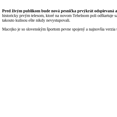
Pred živým publikom bude nová pesnička prvýkrát odspievaná a
historicky prvým telesom, ktoré na novom Tehelnom poli odštartuje sa
takouto kulisou ešte nikdy nevystupovali.
Macejko je so slovenským športom pevne spojený a najnovšia verzia