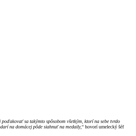
 poďakovať sa takýmto spôsobom všetkým, ktorí na sebe tvrdo
podarí na domácej pôde siahnuť na medaily,
“ hovorí umelecký šéf