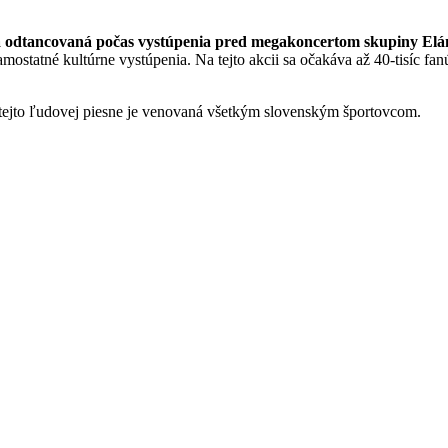
 odtancovaná počas vystúpenia pred megakoncertom skupiny Elán
mostatné kultúrne vystúpenia. Na tejto akcii sa očakáva až 40-tisíc fa
 tejto ľudovej piesne je venovaná všetkým slovenským športovcom.