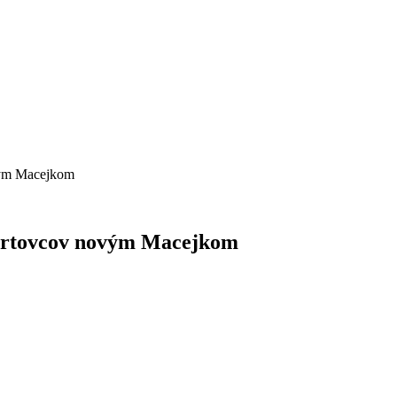
vým Macejkom
portovcov novým Macejkom