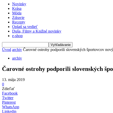
Novinky
Krása
Móda
Zdravie
Recepty
Oplatí sa vedieť
Duša, Filmy a Knižné novinky
e-shop
Úvod
archiv
Čarovné ostrohy podporili slovenských športovcov no
archiv
Čarovné ostrohy podporili slovenských š
13. mája 2019
0
Zdieľať
Facebook
Twitter
Pinterest
WhatsApp
Linkedin