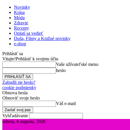
Novinky
Krása
Móda
Zdravie
Recepty
Oplatí sa vedieť
Duša, Filmy a Knižné novinky
e-shop
Prihlásiť sa
Vitajte!
Prihlásiť k svojmu účtu
Vaše užívateľské meno
heslo
Zabudli ste heslo?
cookie podmienky
Obnova hesla
Obnoviť svoje heslo
Váš e-mail
Vyhľadávanie
sobota, 8 augusta, 2026