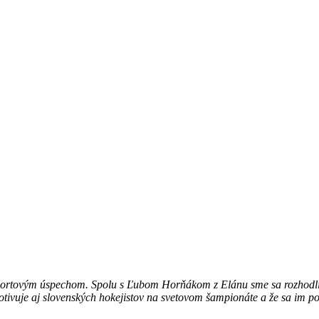
 športovým úspechom. Spolu s Ľubom Horňákom z Elánu sme sa rozhodli
motivuje aj slovenských hokejistov na svetovom šampionáte a že sa im 