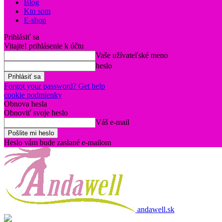
Blog
Kto som
E-shop
Prihlásiť sa
Vitajte! prihlásenie k účtu
Vaše užívateľské meno
heslo
Forgot your password? Get help
cookie podmienky
Obnova hesla
Obnoviť svoje heslo
Váš e-mail
Heslo vám bude zaslané e-mailom
andawell.sk