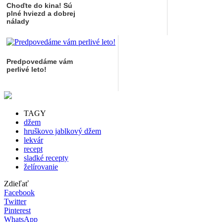
Choďte do kina! Sú
plné hviezd a dobrej
nálady
Predpovedáme vám
perlivé leto!
TAGY
džem
hruškovo jablkový džem
lekvár
recept
sladké recepty
želírovanie
Zdieľať
Facebook
Twitter
Pinterest
WhatsApp