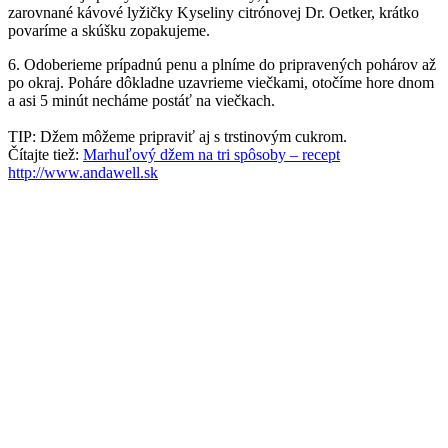
zarovnané kávové lyžičky Kyseliny citrónovej Dr. Oetker, krátko
povaríme a skúšku zopakujeme.
6. Odoberieme prípadnú penu a plníme do pripravených pohárov až
po okraj. Poháre dôkladne uzavrieme viečkami, otočíme hore dnom
a asi 5 minút necháme postáť na viečkach.
TIP: Džem môžeme pripraviť aj s trstinovým cukrom.
Čítajte tiež:
Marhuľový džem na tri spôsoby – recept
http://www.andawell.sk