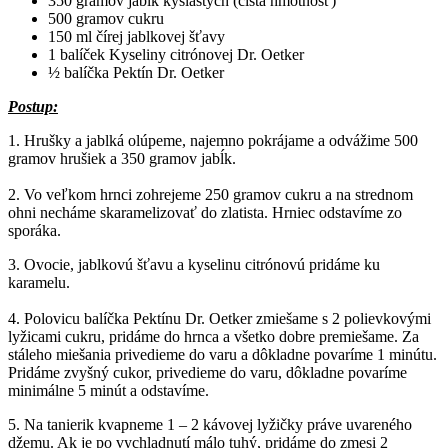
350 gramov jabĺk kyslastých (čistá hmotnosť)
500 gramov cukru
150 ml čírej jablkovej šťavy
1 balíček Kyseliny citrónovej Dr. Oetker
½ balíčka Pektín Dr. Oetker
Postup:
1. Hrušky a jablká olúpeme, najemno pokrájame a odvážime 500
gramov hrušiek a 350 gramov jabĺk.
2. Vo veľkom hrnci zohrejeme 250 gramov cukru a na strednom
ohni necháme skaramelizovať do zlatista. Hrniec odstavíme zo
sporáka.
3. Ovocie, jablkovú šťavu a kyselinu citrónovú pridáme ku
karamelu.
4. Polovicu balíčka Pektínu Dr. Oetker zmiešame s 2 polievkovými
lyžicami cukru, pridáme do hrnca a všetko dobre premiešame. Za
stáleho miešania privedieme do varu a dôkladne povaríme 1 minútu.
Pridáme zvyšný cukor, privedieme do varu, dôkladne povaríme
minimálne 5 minút a odstavíme.
5. Na tanierik kvapneme 1 – 2 kávovej lyžičky práve uvareného
džemu. Ak je po vychladnutí málo tuhý, pridáme do zmesi 2