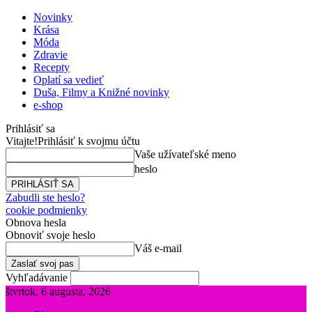
Novinky
Krása
Móda
Zdravie
Recepty
Oplatí sa vedieť
Duša, Filmy a Knižné novinky
e-shop
Prihlásiť sa
Vitajte!
Prihlásiť k svojmu účtu
Vaše užívateľské meno
heslo
Zabudli ste heslo?
cookie podmienky
Obnova hesla
Obnoviť svoje heslo
Váš e-mail
Vyhľadávanie
štvrtok, 6 augusta, 2026