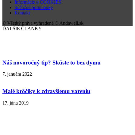
Informácie o COOKIES
Súťažné podmienky
Kontakt
© Všetký práva vyhradené © Andawell.sk
ĎALŠIE ČLÁNKY
Náš novoročný tip? Skúste to bez dymu
7. januára 2022
Malé krôčiky k zdravšiemu vareniu
17. júna 2019