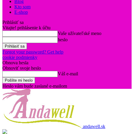
Blog
Kto som
E-shop
Prihlásiť sa
Vitajte! prihlásenie k účtu
Vaše užívateľské meno
heslo
Forgot your password? Get help
cookie podmienky
Obnova hesla
Obnoviť svoje heslo
Váš e-mail
Heslo vám bude zaslané e-mailom
andawell.sk