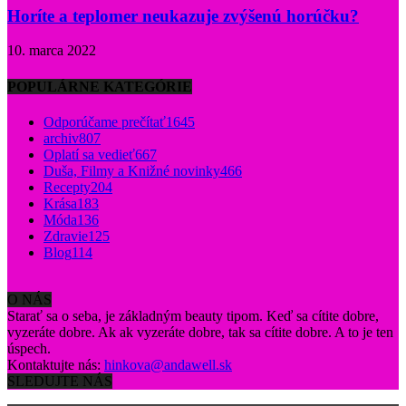
Horíte a teplomer neukazuje zvýšenú horúčku?
10. marca 2022
POPULÁRNE KATEGÓRIE
Odporúčame prečítať
1645
archiv
807
Oplatí sa vedieť
667
Duša, Filmy a Knižné novinky
466
Recepty
204
Krása
183
Móda
136
Zdravie
125
Blog
114
O NÁS
Starať sa o seba, je základným beauty tipom. Keď sa cítite dobre,
vyzeráte dobre. Ak ak vyzeráte dobre, tak sa cítite dobre. A to je ten
úspech.
Kontaktujte nás:
hinkova@andawell.sk
SLEDUJTE NÁS