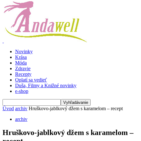
Novinky
Krása
Móda
Zdravie
Recepty
Oplatí sa vedieť
Duša, Filmy a Knižné novinky
e-shop
Úvod
archiv
Hruškovo-jablkový džem s karamelom – recept
archiv
Hruškovo-jablkový džem s karamelom –
recept