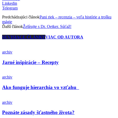
Linkedin
Telegram
Predchádzajúci článok
Pani riek – recenzia – veľa histórie a trošku
mágie
Ďalší článok
Želírujte s Dr. Oetker. Súťaž!
SÚVISIACE ČLÁNKY
VIAC OD AUTORA
archiv
Jarné inšpirácie – Recepty
archiv
Ako funguje hierarchia vo vzťahu
archiv
Poznáte zásady šťastného života?