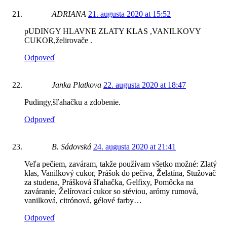
ADRIANA
21. augusta 2020 at 15:52
pUDINGY HLAVNE ZLATY KLAS ,VANILKOVY
CUKOR,želirovače .
Odpoveď
Janka Platkova
22. augusta 2020 at 18:47
Pudingy,šľahačku a zdobenie.
Odpoveď
B. Sádovská
24. augusta 2020 at 21:41
Veľa pečiem, zaváram, takže používam všetko možné: Zlatý
klas, Vanilkový cukor, Prášok do pečiva, Želatína, Stužovač
za studena, Prášková šľahačka, Gelfixy, Pomôcka na
zaváranie, Želírovací cukor so stéviou, arómy rumová,
vanilková, citrónová, gélové farby…
Odpoveď