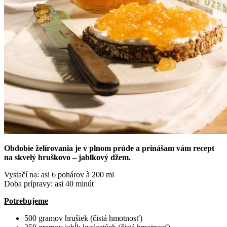
Obdobie želírovania je v plnom prúde a prinášam vám recept
na skvelý hruškovo – jablkový džem.
Vystačí na: asi 6 pohárov à 200 ml
Doba prípravy: asi 40 minút
Potrebujeme
500 gramov hrušiek (čistá hmotnosť)