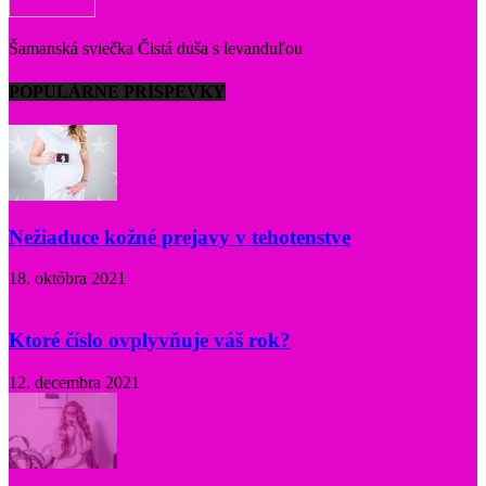
Šamanská sviečka Čistá duša s levanduľou
POPULÁRNE PRÍSPEVKY
Nežiaduce kožné prejavy v tehotenstve
18. októbra 2021
Ktoré číslo ovplyvňuje váš rok?
12. decembra 2021