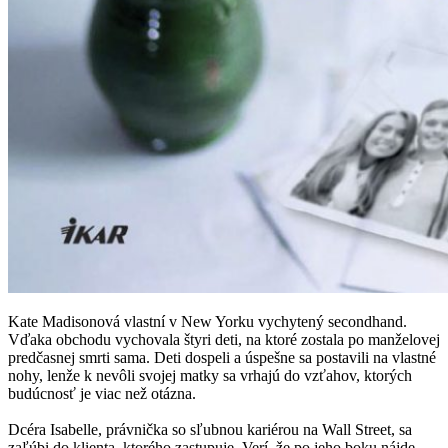
Kate Madisonová vlastní v New Yorku vychytený secondhand.
Vďaka obchodu vychovala štyri deti, na ktoré zostala po manželovej
predčasnej smrti sama. Deti dospeli a úspešne sa postavili na vlastné
nohy, lenže k nevôli svojej matky sa vrhajú do vzťahov, ktorých
budúcnosť je viac než otázna.
Dcéra Isabelle, právnička so sľubnou kariérou na Wall Street, sa
zaľúbi do klienta, ktorého zastupuje. Verí, že po jeho boku nájde