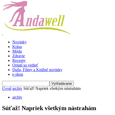
Novinky
Krása
Móda
Zdravie
Recepty
Oplatí sa vedieť
Duša, Filmy a Knižné novinky
e-shop
Úvod
archiv
Súťaž! Napriek všetkým nástrahám
archiv
Súťaž! Napriek všetkým nástrahám