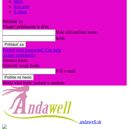
Blog
Kto som
E-shop
Prihlásiť sa
Vitajte! prihlásenie k účtu
Vaše užívateľské meno
heslo
Forgot your password? Get help
cookie podmienky
Obnova hesla
Obnoviť svoje heslo
Váš e-mail
Heslo vám bude zaslané e-mailom
andawell.sk