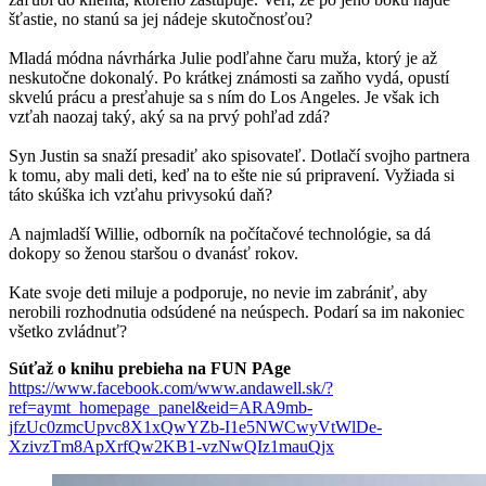
šťastie, no stanú sa jej nádeje skutočnosťou?
Mladá módna návrhárka Julie podľahne čaru muža, ktorý je až
neskutočne dokonalý. Po krátkej známosti sa zaňho vydá, opustí
skvelú prácu a presťahuje sa s ním do Los Angeles. Je však ich
vzťah naozaj taký, aký sa na prvý pohľad zdá?
Syn Justin sa snaží presadiť ako spisovateľ. Dotlačí svojho partnera
k tomu, aby mali deti, keď na to ešte nie sú pripravení. Vyžiada si
táto skúška ich vzťahu privysokú daň?
A najmladší Willie, odborník na počítačové technológie, sa dá
dokopy so ženou staršou o dvanásť rokov.
Kate svoje deti miluje a podporuje, no nevie im zabrániť, aby
nerobili rozhodnutia odsúdené na neúspech. Podarí sa im nakoniec
všetko zvládnuť?
Súťaž o knihu prebieha na FUN PAge
https://www.facebook.com/www.andawell.sk/?
ref=aymt_homepage_panel&eid=ARA9mb-
jfzUc0zmcUpvc8X1xQwYZb-I1e5NWCwyVtWlDe-
XzivzTm8ApXrfQw2KB1-vzNwQIz1mauQjx