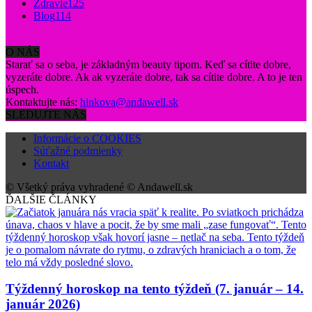
Zdravie
125
Blog
114
O NÁS
Starať sa o seba, je základným beauty tipom. Keď sa cítite dobre,
vyzeráte dobre. Ak ak vyzeráte dobre, tak sa cítite dobre. A to je ten
úspech.
Kontaktujte nás:
hinkova@andawell.sk
SLEDUJTE NÁS
Informácie o COOKIES
Súťažné podmienky
Kontakt
© Všetký práva vyhradené © Andawell.sk
ĎALŠIE ČLÁNKY
Týždenný horoskop na tento týždeň (7. január – 14.
január 2026)