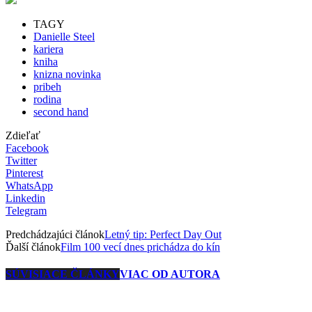
TAGY
Danielle Steel
kariera
kniha
knizna novinka
pribeh
rodina
second hand
Zdieľať
Facebook
Twitter
Pinterest
WhatsApp
Linkedin
Telegram
Predchádzajúci článok
Letný tip: Perfect Day Out
Ďalší článok
Film 100 vecí dnes prichádza do kín
SÚVISIACE ČLÁNKY
VIAC OD AUTORA