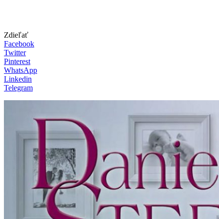
Zdieľať
Facebook
Twitter
Pinterest
WhatsApp
Linkedin
Telegram