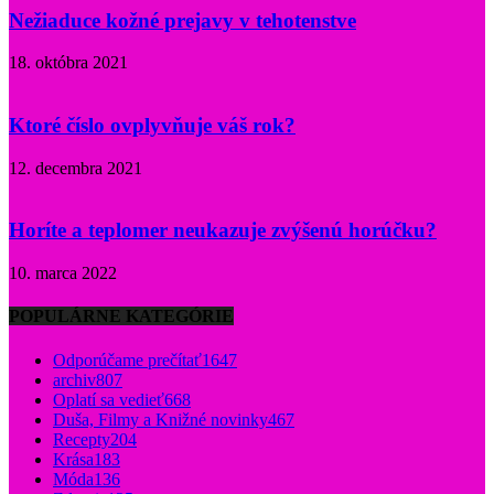
Nežiaduce kožné prejavy v tehotenstve
18. októbra 2021
Ktoré číslo ovplyvňuje váš rok?
12. decembra 2021
Horíte a teplomer neukazuje zvýšenú horúčku?
10. marca 2022
POPULÁRNE KATEGÓRIE
Odporúčame prečítať
1647
archiv
807
Oplatí sa vedieť
668
Duša, Filmy a Knižné novinky
467
Recepty
204
Krása
183
Móda
136