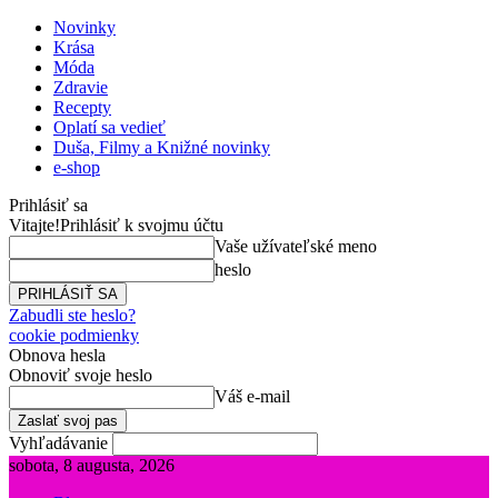
Novinky
Krása
Móda
Zdravie
Recepty
Oplatí sa vedieť
Duša, Filmy a Knižné novinky
e-shop
Prihlásiť sa
Vitajte!
Prihlásiť k svojmu účtu
Vaše užívateľské meno
heslo
Zabudli ste heslo?
cookie podmienky
Obnova hesla
Obnoviť svoje heslo
Váš e-mail
Vyhľadávanie
sobota, 8 augusta, 2026