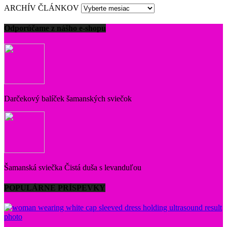
ARCHÍV ČLÁNKOV
Odporúčame z nášho e-shopu
Darčekový balíček šamanských sviečok
Šamanská sviečka Čistá duša s levanduľou
POPULÁRNE PRÍSPEVKY