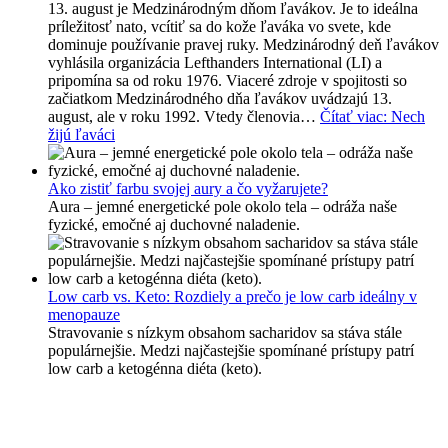
13. august je Medzinárodným dňom ľavákov. Je to ideálna
príležitosť nato, vcítiť sa do kože ľaváka vo svete, kde
dominuje používanie pravej ruky. Medzinárodný deň ľavákov
vyhlásila organizácia Lefthanders International (LI) a
pripomína sa od roku 1976. Viaceré zdroje v spojitosti so
začiatkom Medzinárodného dňa ľavákov uvádzajú 13.
august, ale v roku 1992. Vtedy členovia…
Čítať viac
: Nech
žijú ľaváci
Ako zistiť farbu svojej aury a čo vyžarujete?
Aura – jemné energetické pole okolo tela – odráža naše
fyzické, emočné aj duchovné naladenie.
Low carb vs. Keto: Rozdiely a prečo je low carb ideálny v
menopauze
Stravovanie s nízkym obsahom sacharidov sa stáva stále
populárnejšie. Medzi najčastejšie spomínané prístupy patrí
low carb a ketogénna diéta (keto).