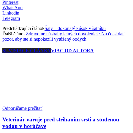
Pinterest
WhatsApp
Linkedin
Telegram
Predchádzajúci článok
Šaty – dokonalý kúsok v šatníku
Ďalší článok
Zdravotné nástrahy letných dovoleniek: Na čo si dať
pozor, aby ste si nepokazili vytúžený oodych
SÚVISIACE ČLÁNKY
VIAC OD AUTORA
Odporúčame prečítať
Veterinár varuje pred strihaním srsti a studenou
vodou v horúčave