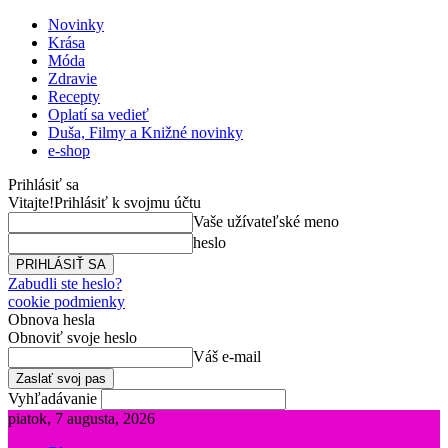
Novinky
Krása
Móda
Zdravie
Recepty
Oplatí sa vedieť
Duša, Filmy a Knižné novinky
e-shop
Prihlásiť sa
Vitajte!
Prihlásiť k svojmu účtu
Vaše užívateľské meno
heslo
Zabudli ste heslo?
cookie podmienky
Obnova hesla
Obnoviť svoje heslo
Váš e-mail
Vyhľadávanie
piatok, 7 augusta, 2026