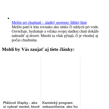
Melón pri chudnutí – sladký spojenec štíhlej línie
Melón patrí k letu rovnako ako slnko či oddych pri vode.
Osviežuje, hydratuje a vďaka svojej sladkej chuti dokáže
nahradiť aj dezert. Mnohí sa však pýtajú, či je vhodný aj
počas chudnutia.
Mohli by Vás zaujať aj tieto články:
Plážové šľapky - ako
Karmický program
si vybrať model, ktoré
sebazničenia: ako ho