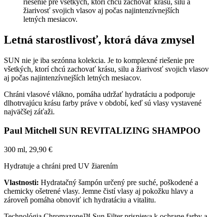
Letná starostlivosť, ktorá dáva zmysel
SUN nie je iba sezónna kolekcia. Je to komplexné riešenie pre
všetkých, ktorí chcú zachovať krásu, silu a žiarivosť svojich vlasov
aj počas najintenzívnejších letných mesiacov.
Chráni vlasové vlákno, pomáha udržať hydratáciu a podporuje
dlhotrvajúcu krásu farby práve v období, keď sú vlasy vystavené
najväčšej záťaži.
Paul Mitchell SUN REVITALIZING SHAMPOO
300 ml, 29,90 €
Hydratuje a chráni pred UV žiarením
Vlastnosti:
Hydratačný šampón určený pre suché, poškodené a
chemicky ošetrené vlasy. Jemne čistí vlasy aj pokožku hlavy a
zároveň pomáha obnoviť ich hydratáciu a vitalitu.
Technológia Chromazone™ Sun Filter prispieva k ochrane farby a