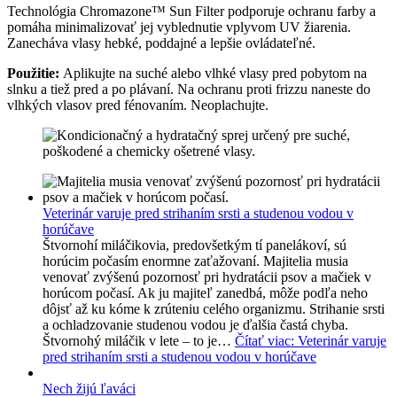
Technológia Chromazone™ Sun Filter podporuje ochranu farby a
pomáha minimalizovať jej vyblednutie vplyvom UV žiarenia.
Zanecháva vlasy hebké, poddajné a lepšie ovládateľné.
Použitie:
Aplikujte na suché alebo vlhké vlasy pred pobytom na
slnku a tiež pred a po plávaní. Na ochranu proti frizzu naneste do
vlhkých vlasov pred fénovaním. Neoplachujte.
Veterinár varuje pred strihaním srsti a studenou vodou v
horúčave
Štvornohí miláčikovia, predovšetkým tí panelákoví, sú
horúcim počasím enormne zaťažovaní. Majitelia musia
venovať zvýšenú pozornosť pri hydratácii psov a mačiek v
horúcom počasí. Ak ju majiteľ zanedbá, môže podľa neho
dôjsť až ku kóme k zrúteniu celého organizmu. Strihanie srsti
a ochladzovanie studenou vodou je ďalšia častá chyba.
Štvornohý miláčik v lete – to je…
Čítať viac
: Veterinár varuje
pred strihaním srsti a studenou vodou v horúčave
Nech žijú ľaváci