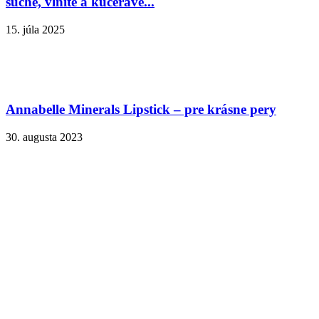
suché, vlnité a kučeravé...
15. júla 2025
Annabelle Minerals Lipstick – pre krásne pery
30. augusta 2023