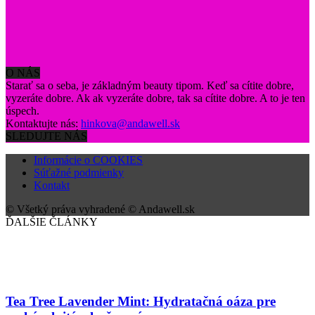
O NÁS
Starať sa o seba, je základným beauty tipom. Keď sa cítite dobre,
vyzeráte dobre. Ak ak vyzeráte dobre, tak sa cítite dobre. A to je ten
úspech.
Kontaktujte nás:
hinkova@andawell.sk
SLEDUJTE NÁS
Informácie o COOKIES
Súťažné podmienky
Kontakt
© Všetký práva vyhradené © Andawell.sk
ĎALŠIE ČLÁNKY
Tea Tree Lavender Mint: Hydratačná oáza pre