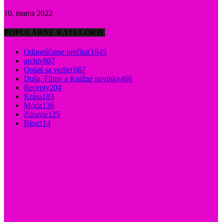
10. marca 2022
POPULÁRNE KATEGÓRIE
Odporúčame prečítať
1645
archiv
807
Oplatí sa vedieť
667
Duša, Filmy a Knižné novinky
466
Recepty
204
Krása
183
Móda
136
Zdravie
125
Blog
114