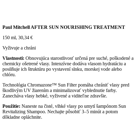
Paul Mitchell AFTER SUN NOURISHING TREATMENT
150 ml, 30,34 €
Vyživuje a chráni
Vlastnosti:
Obnovujúca starostlivosť určená pre suché, poškodené a
chemicky ošetrené vlasy. Intenzívne dodáva vlasom hydratáciu a
posilňuje ich štruktúru po vystavení slnku, morskej vode alebo
chlóru.
Technológia Chromazone™ Sun Filter pomáha chrániť vlasy pred
škodlivým UV žiarením a minimalizovať vyblednutie farby.
Zanecháva vlasy hebké, vyživené a viditeľne zdravšie.
Použitie:
Naneste na čisté, vlhké vlasy po umytí šampónom Sun
Revitalizing Shampoo. Nechajte pôsobiť 3–5 minút a potom
dôkladne opláchnite.