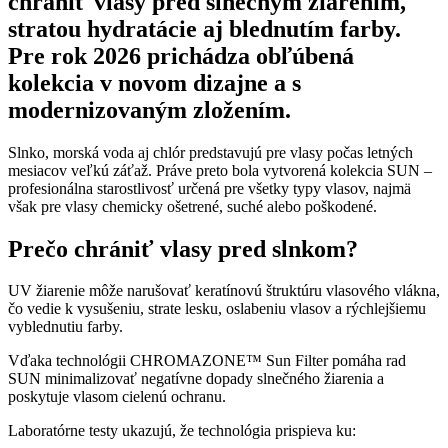
chrániť vlasy pred slnečným žiarením,
stratou hydratácie aj blednutím farby.
Pre rok 2026 prichádza obľúbená
kolekcia v novom dizajne a s
modernizovaným zložením.
Slnko, morská voda aj chlór predstavujú pre vlasy počas letných
mesiacov veľkú záťaž. Práve preto bola vytvorená kolekcia SUN –
profesionálna starostlivosť určená pre všetky typy vlasov, najmä
však pre vlasy chemicky ošetrené, suché alebo poškodené.
Prečo chrániť vlasy pred slnkom?
UV žiarenie môže narušovať keratínovú štruktúru vlasového vlákna,
čo vedie k vysušeniu, strate lesku, oslabeniu vlasov a rýchlejšiemu
vyblednutiu farby.
Vďaka technológii CHROMAZONE™ Sun Filter pomáha rad
SUN minimalizovať negatívne dopady slnečného žiarenia a
poskytuje vlasom cielenú ochranu.
Laboratórne testy ukazujú, že technológia prispieva ku: