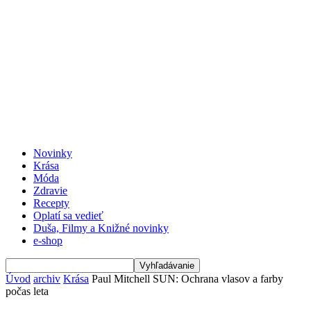
Novinky
Krása
Móda
Zdravie
Recepty
Oplatí sa vedieť
Duša, Filmy a Knižné novinky
e-shop
Úvod
archiv
Krása
Paul Mitchell SUN: Ochrana vlasov a farby
počas leta