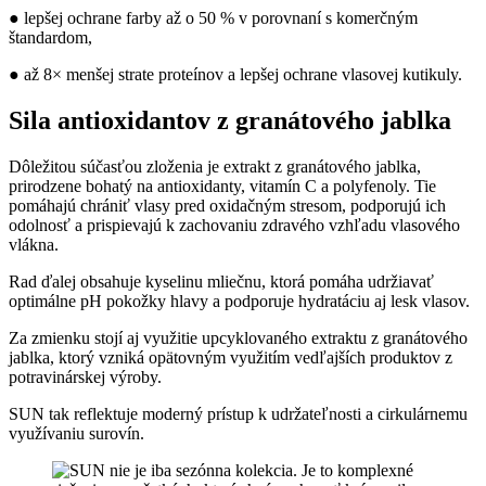
● lepšej ochrane farby až o 50 % v porovnaní s komerčným
štandardom,
● až 8× menšej strate proteínov a lepšej ochrane vlasovej kutikuly.
Sila antioxidantov z granátového jablka
Dôležitou súčasťou zloženia je extrakt z granátového jablka,
prirodzene bohatý na antioxidanty, vitamín C a polyfenoly. Tie
pomáhajú chrániť vlasy pred oxidačným stresom, podporujú ich
odolnosť a prispievajú k zachovaniu zdravého vzhľadu vlasového
vlákna.
Rad ďalej obsahuje kyselinu mliečnu, ktorá pomáha udržiavať
optimálne pH pokožky hlavy a podporuje hydratáciu aj lesk vlasov.
Za zmienku stojí aj využitie upcyklovaného extraktu z granátového
jablka, ktorý vzniká opätovným využitím vedľajších produktov z
potravinárskej výroby.
SUN tak reflektuje moderný prístup k udržateľnosti a cirkulárnemu
využívaniu surovín.