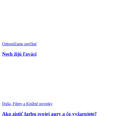
Odporúčame prečítať
Nech žijú ľaváci
Duša, Filmy a Knižné novinky
Ako zistiť farbu svojej aury a čo vyžarujete?