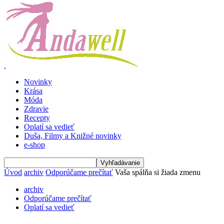
Novinky
Krása
Móda
Zdravie
Recepty
Oplatí sa vedieť
Duša, Filmy a Knižné novinky
e-shop
Úvod
archiv
Odporúčame prečítať
Vaša spálňa si žiada zmenu
archiv
Odporúčame prečítať
Oplatí sa vedieť