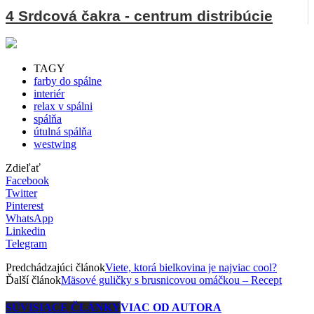
4 Srdcová čakra - centrum distribúcie
TAGY
farby do spálne
interiér
relax v spálni
spálňa
útulná spálňa
westwing
Zdieľať
Facebook
Twitter
Pinterest
WhatsApp
Linkedin
Telegram
Predchádzajúci článok
Viete, ktorá bielkovina je najviac cool?
Ďalší článok
Mäsové guličky s brusnicovou omáčkou – Recept
SÚVISIACE ČLÁNKY
VIAC OD AUTORA