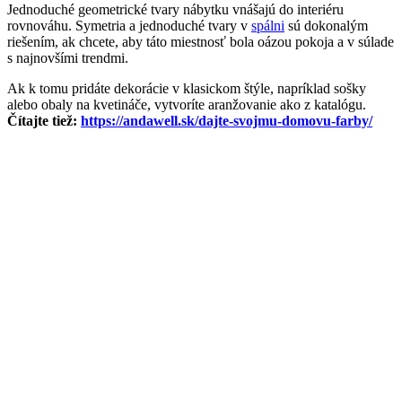
Jednoduché geometrické tvary nábytku vnášajú do interiéru
rovnováhu. Symetria a jednoduché tvary v
spálni
sú dokonalým
riešením, ak chcete, aby táto miestnosť bola oázou pokoja a v súlade
s najnovšími trendmi.
Ak k tomu pridáte dekorácie v klasickom štýle, napríklad sošky
alebo obaly na kvetináče, vytvoríte aranžovanie ako z katalógu.
Čítajte tiež:
https://andawell.sk/dajte-svojmu-domovu-farby/