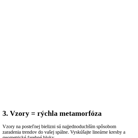
3. Vzory = rýchla metamorfóza
Vzory na posteľnej bielizni sú najjednoduchším spôsobom
zaradenia trendov do vašej spálne. Vyskúšajte lineárne kresby a
geometrické farebné bloky.