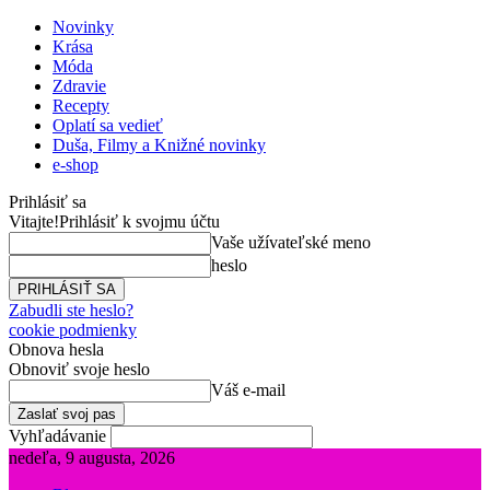
Novinky
Krása
Móda
Zdravie
Recepty
Oplatí sa vedieť
Duša, Filmy a Knižné novinky
e-shop
Prihlásiť sa
Vitajte!
Prihlásiť k svojmu účtu
Vaše užívateľské meno
heslo
Zabudli ste heslo?
cookie podmienky
Obnova hesla
Obnoviť svoje heslo
Váš e-mail
Vyhľadávanie
nedeľa, 9 augusta, 2026