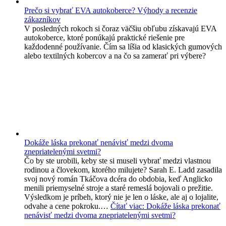
Prečo si vybrať EVA autokoberce? Výhody a recenzie
zákazníkov
V posledných rokoch si čoraz väčšiu obľubu získavajú EVA
autokoberce, ktoré ponúkajú praktické riešenie pre
každodenné používanie. Čím sa líšia od klasických gumových
alebo textilných kobercov a na čo sa zamerať pri výbere?
Dokáže láska prekonať nenávisť medzi dvoma
znepriatelenými svetmi?
Čo by ste urobili, keby ste si museli vybrať medzi vlastnou
rodinou a človekom, ktorého milujete? Sarah E. Ladd zasadila
svoj nový román Tkáčova dcéra do obdobia, keď Anglicko
menili priemyselné stroje a staré remeslá bojovali o prežitie.
Výsledkom je príbeh, ktorý nie je len o láske, ale aj o lojalite,
odvahe a cene pokroku.…
Čítať viac
: Dokáže láska prekonať
nenávisť medzi dvoma znepriatelenými svetmi?