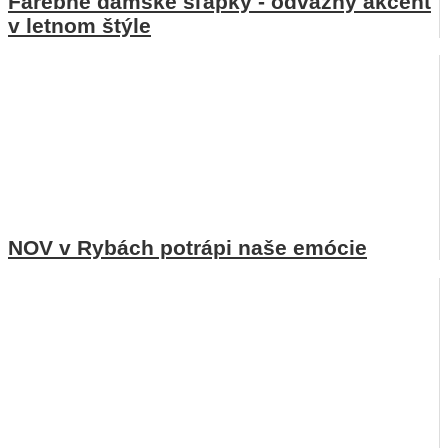
Farebné dámske šľapky - odvážny akcent
v letnom štýle
NOV v Rybách potrápi naše emócie