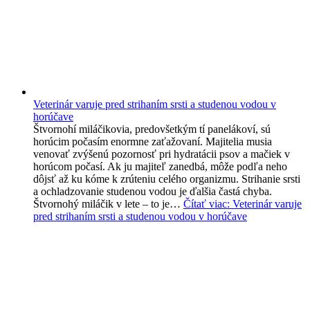
Veterinár varuje pred strihaním srsti a studenou vodou v
horúčave
Štvornohí miláčikovia, predovšetkým tí panelákoví, sú
horúcim počasím enormne zaťažovaní. Majitelia musia
venovať zvýšenú pozornosť pri hydratácii psov a mačiek v
horúcom počasí. Ak ju majiteľ zanedbá, môže podľa neho
dôjsť až ku kóme k zrúteniu celého organizmu. Strihanie srsti
a ochladzovanie studenou vodou je ďalšia častá chyba.
Štvornohý miláčik v lete – to je…
Čítať viac
: Veterinár varuje
pred strihaním srsti a studenou vodou v horúčave