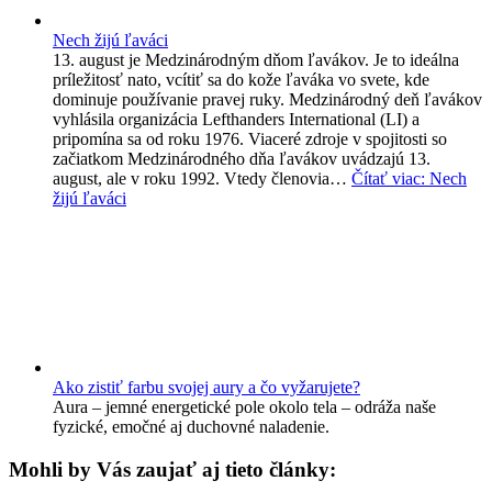
Nech žijú ľaváci
13. august je Medzinárodným dňom ľavákov. Je to ideálna
príležitosť nato, vcítiť sa do kože ľaváka vo svete, kde
dominuje používanie pravej ruky. Medzinárodný deň ľavákov
vyhlásila organizácia Lefthanders International (LI) a
pripomína sa od roku 1976. Viaceré zdroje v spojitosti so
začiatkom Medzinárodného dňa ľavákov uvádzajú 13.
august, ale v roku 1992. Vtedy členovia…
Čítať viac
: Nech
žijú ľaváci
Ako zistiť farbu svojej aury a čo vyžarujete?
Aura – jemné energetické pole okolo tela – odráža naše
fyzické, emočné aj duchovné naladenie.
Mohli by Vás zaujať aj tieto články: