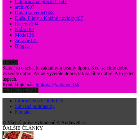
Odporúčame prečítať
1647
archiv
807
Oplatí sa vedieť
668
Duša, Filmy a Knižné novinky
467
Recepty
204
Krása
183
Móda
136
Zdravie
125
Blog
114
O NÁS
Starať sa o seba, je základným beauty tipom. Keď sa cítite dobre,
vyzeráte dobre. Ak ak vyzeráte dobre, tak sa cítite dobre. A to je ten
úspech.
Kontaktujte nás:
hinkova@andawell.sk
SLEDUJTE NÁS
Informácie o COOKIES
Súťažné podmienky
Kontakt
© Všetký práva vyhradené © Andawell.sk
ĎALŠIE ČLÁNKY