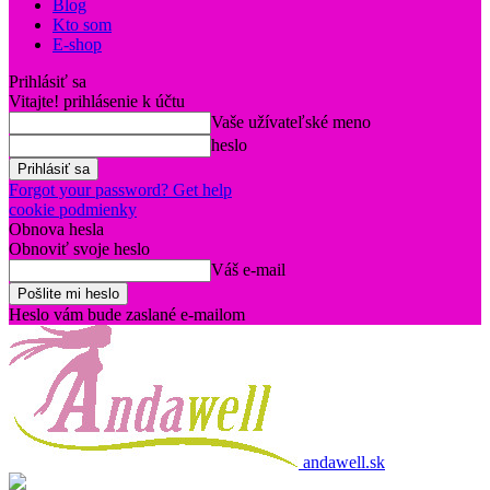
Blog
Kto som
E-shop
Prihlásiť sa
Vitajte! prihlásenie k účtu
Vaše užívateľské meno
heslo
Forgot your password? Get help
cookie podmienky
Obnova hesla
Obnoviť svoje heslo
Váš e-mail
Heslo vám bude zaslané e-mailom
andawell.sk