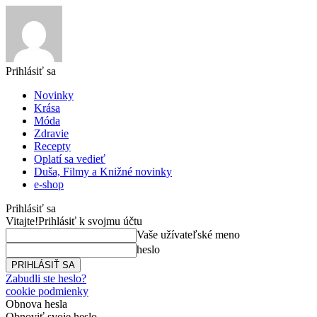
Prihlásiť sa
Novinky
Krása
Móda
Zdravie
Recepty
Oplatí sa vedieť
Duša, Filmy a Knižné novinky
e-shop
Prihlásiť sa
Vitajte!
Prihlásiť k svojmu účtu
Vaše užívateľské meno
heslo
Zabudli ste heslo?
cookie podmienky
Obnova hesla
Obnoviť svoje heslo