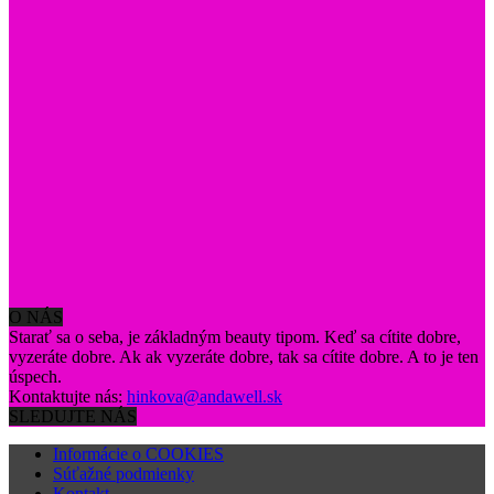
O NÁS
Starať sa o seba, je základným beauty tipom. Keď sa cítite dobre,
vyzeráte dobre. Ak ak vyzeráte dobre, tak sa cítite dobre. A to je ten
úspech.
Kontaktujte nás:
hinkova@andawell.sk
SLEDUJTE NÁS
Informácie o COOKIES
Súťažné podmienky
Kontakt