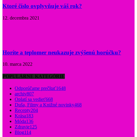
Ktoré číslo ovplyvňuje váš rok?
12. decembra 2021
Horíte a teplomer neukazuje zvýšenú horúčku?
10. marca 2022
POPULÁRNE KATEGÓRIE
Odporúčame prečítať
1648
archiv
807
Oplatí sa vedieť
668
Duša, Filmy a Knižné novinky
468
Recepty
204
Krása
183
Móda
136
Zdravie
125
Blog
114