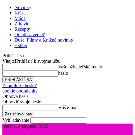
Novinky
Krása
Móda
Zdravie
Recepty
Oplatí sa vedieť
Duša, Filmy a Knižné novinky
e-shop
Prihlásiť sa
Vitajte!
Prihlásiť k svojmu účtu
Vaše užívateľské meno
heslo
Zabudli ste heslo?
cookie podmienky
Obnova hesla
Obnoviť svoje heslo
Váš e-mail
Vyhľadávanie
nedeľa, 9 augusta, 2026