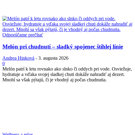
Odporúčame prečítať
Melón pri chudnutí – sladký spojenec štíhlej línie
Andrea Hinková
-
3. augusta 2026
0
Melón patrí k letu rovnako ako slnko či oddych pri vode. Osviežuje,
hydratuje a vďaka svojej sladkej chuti dokáže nahradiť aj dezert.
Mnohí sa však pýtajú, či je vhodný aj počas chudnutia.
Wellness a relax