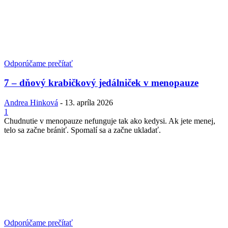
Odporúčame prečítať
7 – dňový krabičkový jedálniček v menopauze
Andrea Hinková
-
13. apríla 2026
1
Chudnutie v menopauze nefunguje tak ako kedysi. Ak jete menej,
telo sa začne brániť. Spomalí sa a začne ukladať.
Odporúčame prečítať