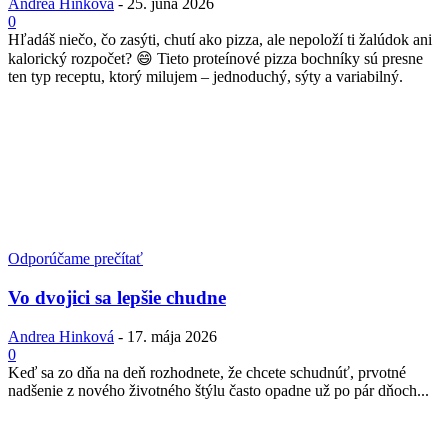
Andrea Hinková
-
25. júna 2026
0
Hľadáš niečo, čo zasýti, chutí ako pizza, ale nepoloží ti žalúdok ani
kalorický rozpočet? 😄 Tieto proteínové pizza bochníky sú presne
ten typ receptu, ktorý milujem – jednoduchý, sýty a variabilný.
Odporúčame prečítať
Vo dvojici sa lepšie chudne
Andrea Hinková
-
17. mája 2026
0
Keď sa zo dňa na deň rozhodnete, že chcete schudnúť, prvotné
nadšenie z nového životného štýlu často opadne už po pár dňoch...