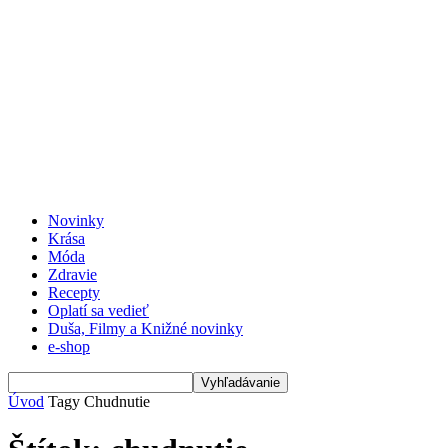
Novinky
Krása
Móda
Zdravie
Recepty
Oplatí sa vedieť
Duša, Filmy a Knižné novinky
e-shop
Úvod
Tagy
Chudnutie