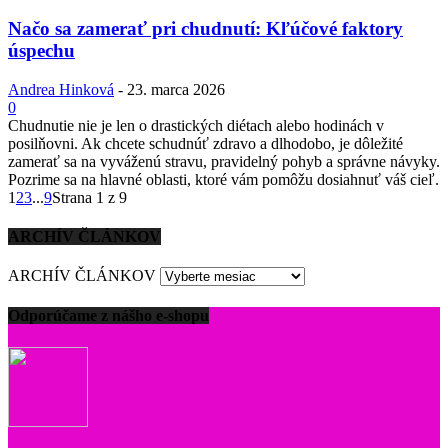
Načo sa zamerať pri chudnutí: Kľúčové faktory
úspechu
Andrea Hinková
-
23. marca 2026
0
Chudnutie nie je len o drastických diétach alebo hodinách v
posilňovni. Ak chcete schudnúť zdravo a dlhodobo, je dôležité
zamerať sa na vyváženú stravu, pravidelný pohyb a správne návyky.
Pozrime sa na hlavné oblasti, ktoré vám pomôžu dosiahnuť váš cieľ.
1
2
3
...
9
Strana 1 z 9
ARCHÍV ČLÁNKOV
ARCHÍV ČLÁNKOV
Odporúčame z nášho e-shopu