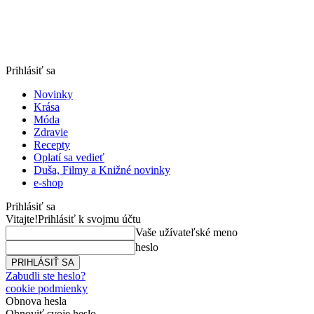
Prihlásiť sa
Novinky
Krása
Móda
Zdravie
Recepty
Oplatí sa vedieť
Duša, Filmy a Knižné novinky
e-shop
Prihlásiť sa
Vitajte!
Prihlásiť k svojmu účtu
Vaše užívateľské meno
heslo
Zabudli ste heslo?
cookie podmienky
Obnova hesla
Obnoviť svoje heslo