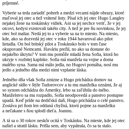
príjemné.
Vyberie sa teda zariadiť pohreb a medzi vecami nájde obrazy, ktoré
maľoval jej otec a tiež vrátené listy. Písal ich jej otec Hugo Langley
nejakej žene na toskánsky vidiek. Ani sa jej nechce veriť, že v jej
otcovi, kedysi existovali takéto city. A tiež je pre ňu novinkou, že jej
otec bol maliar. Nedá jej to a vyberie sa na to miesto. Na miesto,
kde, ako sa dozvedá jej otec v roku 1944 havaroval ako pilot
lietadla. On bol britský pilot a Toskánsko bolo v tom čase
okupované Nemcami. Haváriu prežil, no ako sa dostane do
nejakého úkrytu? V tom mu pomôže mladá žena Sofia, ktorá ho
ukryje v rozbitej kaplnke. Sofia má manžela na vojne a doma
malého syna. Sama má málo jedla, no Hugovi pomáha, nosí mu
jedlo a jedného dňa medzi nimi vzplanie láska.
Jedného dňa však Sofia zmizne a Hugo prichádza domov na
anglické sídlo v štýle Tudorovcov a tu mu manželka oznámi, že aj
so synom odchádza do Ameriky, lebo sa zaľúbila do iného.
Manželstvo sa mu rozpadlo, Sofia neodpovedá a panstvo postupne
upadá. Keď príde na dedičskú daň, Hugo prichádza o celé panstvo.
Zostáva pri ňom len oddaná chyžná, ktorú pojme za manželku
a nečakane s ňou splodí dieťa. Joannu.
A tá sa o 30 rokov neskôr ocitá v Toskánku. Na mieste, kde jej otec
našiel a stratil lásku. Prišla sem, aby vypátrala, čo sa tu stalo.