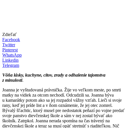
Zdieľať
Facebook
Twitter
Pinterest
WhatsApp
Linkedin
Telegram
Vôňa lásky, kuchyne, citov, zrady a odhalenie tajomstva
z minulosti
.
Joanna je vyštudovaná právnička. Žije vo veľkom meste, po smrti
matky na vidiek za otcom nechodí. Odcudzili sa. Joanna býva
u kamarátky potom ako sa jej rozpadol vážny vzťah. Lieči si svoje
rany, keď jej príde list a v ňom oznámenie, že jej otec zomrel.
Bývalý šľachtic, ktorý musel pre nedostatok peňazí po vojne predať
svoje panstvo dievčenskej škole a sám v nej zostal bývať ako
školník. Zatrpkol. Joanna nerada spomína na čas trávený na
dievčenskej škole a teraz sa musí opäť stretnúť s riaditeľkou. Nič