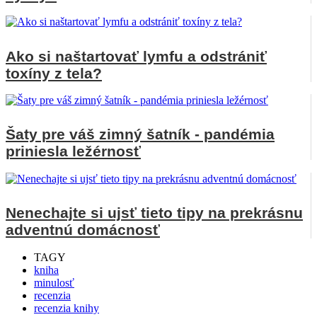
Ako si naštartovať lymfu a odstrániť
toxíny z tela?
Šaty pre váš zimný šatník - pandémia
priniesla ležérnosť
Nenechajte si ujsť tieto tipy na prekrásnu
adventnú domácnosť
TAGY
kniha
minulosť
recenzia
recenzia knihy