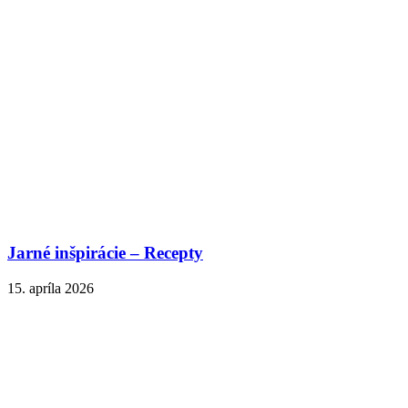
Jarné inšpirácie – Recepty
15. apríla 2026