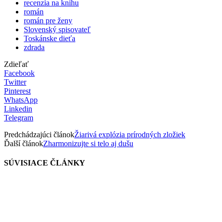
recenzia na knihu
román
román pre ženy
Slovenský spisovateľ
Toskánske dieťa
zdrada
Zdieľať
Facebook
Twitter
Pinterest
WhatsApp
Linkedin
Telegram
Predchádzajúci článok
Žiarivá explózia prírodných zložiek
Ďalší článok
Zharmonizujte si telo aj dušu
SÚVISIACE ČLÁNKY