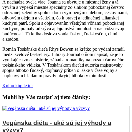
A nachádza oveľa viac. Joanna sa ubytuje u miestnej ženy a tá
vyvára a vypeká miestne špeciality zo slnkom pobozkanej čerstvo
odrezanej zeleniny spolu s doma vyrobeným chlebom, cestovinami,
olivovým olejom a všetkým, čo k pravej a jedinečnej talianskej
kuchyni patrí. Spolu s objavovaním všetkými vôňami pobozkanej
kuchyne, pomaly odkrýva aj tajomstvá minulosti a nachádza svoju
budúcnosť. Tá kniha doslova vonia láskou, ľudskosťou, citmi
a zradou.
Román Toskánske dieťa Rhys Bowen sa krátko po vydaní zaradil
medzi svetové bestsellery. Library Journal o ňom napísal, že je to
vynikajúca zmes histórie, záhad a romantiky na pozadí čarovného
toskánskeho vidieka. V Toskánskom dieťati autorka majstrovsky
spojila hlboko ľudský, dojímavý príbeh o láske v čase vojny s
napínavým hľadaním pravdy ukrytej hlboko v minulosti.
Knihu kúpite tu:
Mohli by Vás zaujať aj tieto články:
Vegánska diéta - aké sú jej výhody a
výzvy?