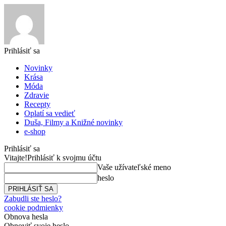
Prihlásiť sa
Novinky
Krása
Móda
Zdravie
Recepty
Oplatí sa vedieť
Duša, Filmy a Knižné novinky
e-shop
Prihlásiť sa
Vitajte!
Prihlásiť k svojmu účtu
Vaše užívateľské meno
heslo
Zabudli ste heslo?
cookie podmienky
Obnova hesla
Obnoviť svoje heslo