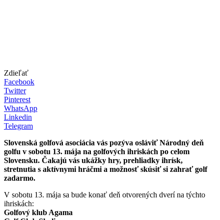
Zdieľať
Facebook
Twitter
Pinterest
WhatsApp
Linkedin
Telegram
Slovenská golfová asociácia vás pozýva osláviť Národný deň
golfu v sobotu 13. mája na golfových ihriskách po celom
Slovensku. Čakajú vás ukážky hry, prehliadky ihrísk,
stretnutia s aktívnymi hráčmi a možnosť skúsiť si zahrať golf
zadarmo.
V sobotu 13. mája sa bude konať deň otvorených dverí na týchto
ihriskách:
Golfový klub Agama