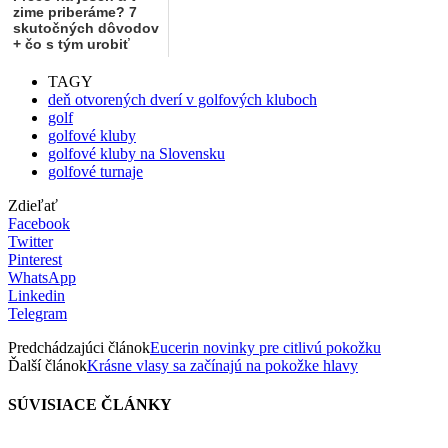
zime priberáme? 7
skutočných dôvodov
+ čo s tým urobiť
TAGY
deň otvorených dverí v golfových kluboch
golf
golfové kluby
golfové kluby na Slovensku
golfové turnaje
Zdieľať
Facebook
Twitter
Pinterest
WhatsApp
Linkedin
Telegram
Predchádzajúci článok
Eucerin novinky pre citlivú pokožku
Ďalší článok
Krásne vlasy sa začínajú na pokožke hlavy
SÚVISIACE ČLÁNKY