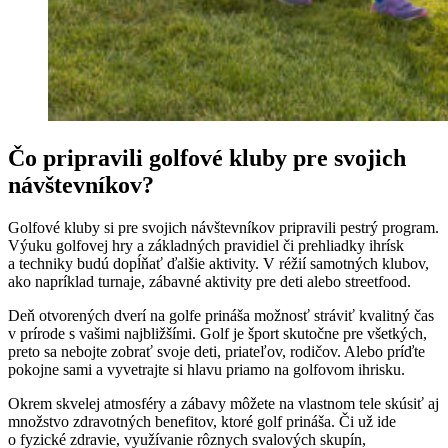
Čo pripravili golfové kluby pre svojich
návštevníkov?
Golfové kluby si pre svojich návštevníkov pripravili pestrý program.
Výuku golfovej hry a základných pravidiel či prehliadky ihrísk
a techniky budú dopĺňať ďalšie aktivity. V réžií samotných klubov,
ako napríklad turnaje, zábavné aktivity pre deti alebo streetfood.
Deň otvorených dverí na golfe prináša možnosť stráviť kvalitný čas
v prírode s vašimi najbližšími. Golf je šport skutočne pre všetkých,
preto sa nebojte zobrať svoje deti, priateľov, rodičov. Alebo príďte
pokojne sami a vyvetrajte si hlavu priamo na golfovom ihrisku.
Okrem skvelej atmosféry a zábavy môžete na vlastnom tele skúsiť aj
množstvo zdravotných benefitov, ktoré golf prináša. Či už ide
o fyzické zdravie, využívanie rôznych svalových skupín,