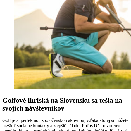
Golfové ihriská na Slovensku sa tešia na
svojich návštevníkov
Golf je aj perfektnou spoločenskou aktivitou, vďaka ktorej si môžete
rozšíriť sociálne kontakty a zlepšiť náladu. Počas Dňa otvorených
dverí budú vo viacerých kluboch prítomní aktívni hráči golfu. A tiež