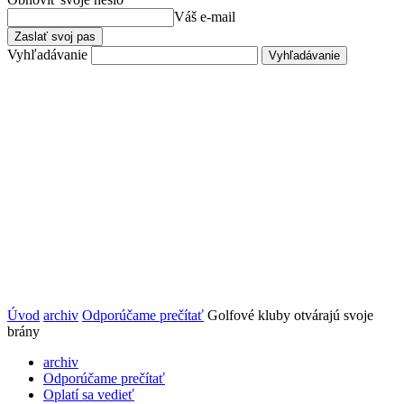
Váš e-mail
Vyhľadávanie
Úvod
archiv
Odporúčame prečítať
Golfové kluby otvárajú svoje
brány
archiv
Odporúčame prečítať
Oplatí sa vedieť