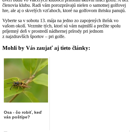
členovia klubu. Radi vám porozprávajú nielen o samotnej golfovej
hre, ale aj o skvelých vzťahoch, ktoré na golfovom ihrisku panujú.
Vyberte sa v sobotu 13. mája na jedno zo zapojených ihrísk vo
vašom okolí. Vezmite tých, ktorí sú vám najmilší a prežite spolu
príjemný deň v prostredí nádhernej prírody pri jednom
z najzdravších športov – pri golfe.
Mohli by Vás zaujať aj tieto články:
Osa - čo robiť, keď
vás poštípe?