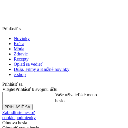
Prihlásiť sa
Novinky
Krása
Móda
Zdravie
Recepty
Oplatí sa vedieť
Duša, Filmy a Knižné novinky
e-shop
Prihlásiť sa
Vitajte!
Prihlásiť k svojmu účtu
Vaše užívateľské meno
heslo
Zabudli ste heslo?
cookie podmienky
Obnova hesla
Obnoviť svoje heslo