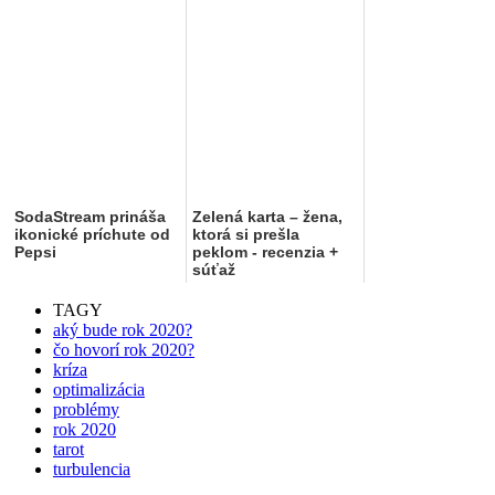
SodaStream prináša
Zelená karta – žena,
ikonické príchute od
ktorá si prešla
Pepsi
peklom - recenzia +
súťaž
TAGY
aký bude rok 2020?
čo hovorí rok 2020?
kríza
optimalizácia
problémy
rok 2020
tarot
turbulencia