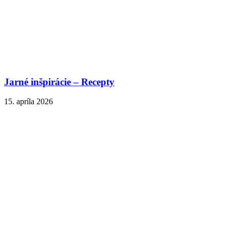
Jarné inšpirácie – Recepty
15. apríla 2026