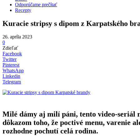
Odporúčame prečítať
Recepty
Kuracie stripsy s dipom z Karpatského b
26. apríla 2023
0
Zdieľať
Facebook
Twitter
Pinterest
WhatsApp
Linkedin
Telegram
Milé dámy aj milí páni, tento video-seriá
dôkazom toho, že poctivé menu, varenie ale
rozhodne pochutí celá rodina.