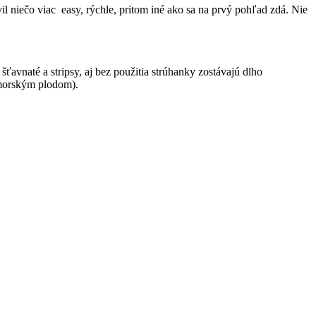
 niečo viac easy, rýchle, pritom iné ako sa na prvý pohľad zdá. Nie
avnaté a stripsy, aj bez použitia strúhanky zostávajú dlho
 morským plodom).