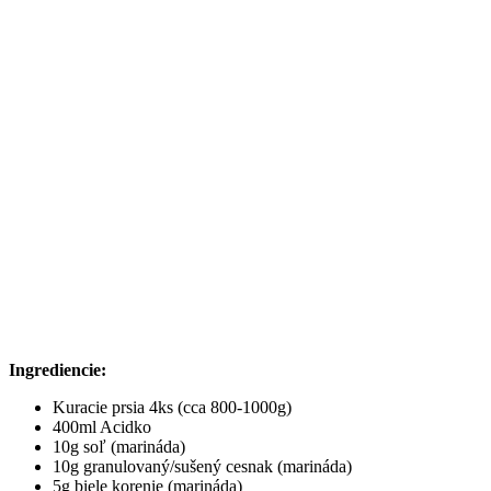
Ingrediencie:
Kuracie prsia 4ks (cca 800-1000g)
400ml Acidko
10g soľ (marináda)
10g granulovaný/sušený cesnak (marináda)
5g biele korenie (marináda)