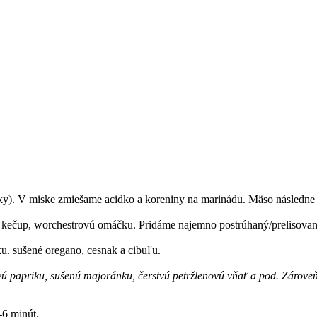
getky). V miske zmiešame acidko a koreniny na marinádu. Mäso následn
kečup, worchestrovú omáčku. Pridáme najemno postrúhaný/prelisovan
ku. sušené oregano, cesnak a cibuľu.
ivú papriku, sušenú majoránku, čerstvú petržlenovú vňať a pod. Zárove
-6 minút.