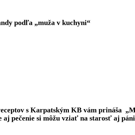
randy podľa „muža v kuchyni“
l receptov s Karpatským KB vám prináša „M
 aj pečenie si môžu vziať na starosť aj pán