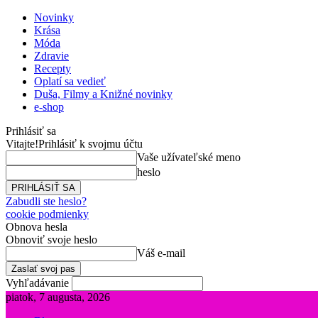
Novinky
Krása
Móda
Zdravie
Recepty
Oplatí sa vedieť
Duša, Filmy a Knižné novinky
e-shop
Prihlásiť sa
Vitajte!
Prihlásiť k svojmu účtu
Vaše užívateľské meno
heslo
Zabudli ste heslo?
cookie podmienky
Obnova hesla
Obnoviť svoje heslo
Váš e-mail
Vyhľadávanie
piatok, 7 augusta, 2026