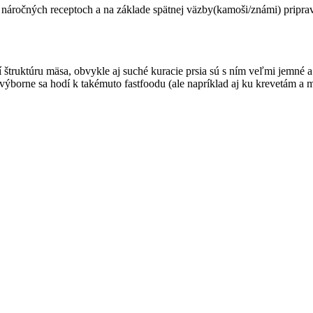
áročných receptoch a na základe spätnej väzby(kamoši/známi) pripravil
ruktúru mäsa, obvykle aj suché kuracie prsia sú s ním veľmi jemné a šť
výborne sa hodí k takémuto fastfoodu (ale napríklad aj ku krevetám a