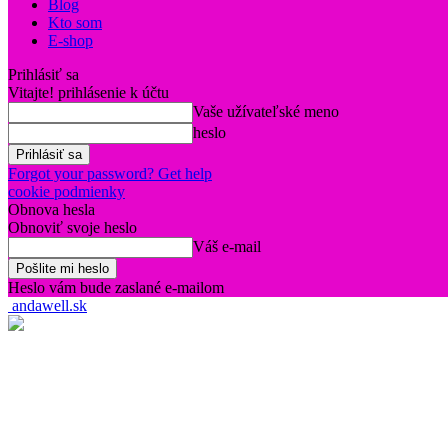
Blog
Kto som
E-shop
Prihlásiť sa
Vitajte! prihlásenie k účtu
Vaše užívateľské meno
heslo
Forgot your password? Get help
cookie podmienky
Obnova hesla
Obnoviť svoje heslo
Váš e-mail
Heslo vám bude zaslané e-mailom
andawell.sk