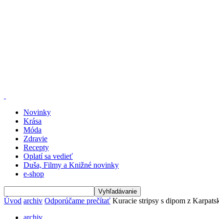
Novinky
Krása
Móda
Zdravie
Recepty
Oplatí sa vedieť
Duša, Filmy a Knižné novinky
e-shop
Úvod
archiv
Odporúčame prečítať
Kuracie stripsy s dipom z Karpat
archiv