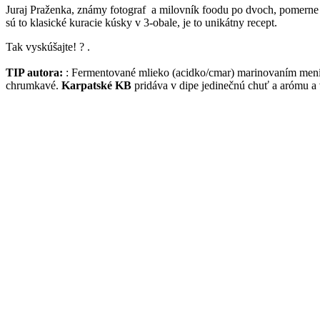
Juraj Praženka, známy fotograf a milovník foodu po dvoch, pomerne n
sú to klasické kuracie kúsky v 3-obale, je to unikátny recept.
Tak vyskúšajte! ? .
TIP autora:
: Fermentované mlieko (acidko/cmar) marinovaním mení št
chrumkavé.
Karpatské KB
pridáva v dipe jedinečnú chuť a arómu a 