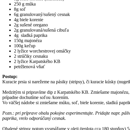
250 g múka
8g soľ
6g granulovaný/sušený cesnak
4g biele korenie
2g sušené oregano
2g granulovaná/sušená cibuľa
4g sladká paprika
150g majonéza
100g kečup
2 lyžice worchestrovej omáčky
2 strúčiky cesnaku
2 lyžice Karpatského KB
petržlenová vňať
Postup:
Kuracie prsia si narežeme na pásiky (stripsy), či kuracie kúsky (nu
Medzitým si pripravíme dip z Karpatského KB. Zmiešame majonézu, 
prípadne dochutíme soľou /korením.
Vo väčšej nádobe si zmiešame múku, soľ, biele korenie, sladkú papri
Pozn.: pri príprave obalu pokojne experimentujte. Pridajte napr. pál
paprika, vrelo odporúčaný cesnak.
Obalené stripsy potom vysmážame v oleji (teplota cca 180 stupňov) 5