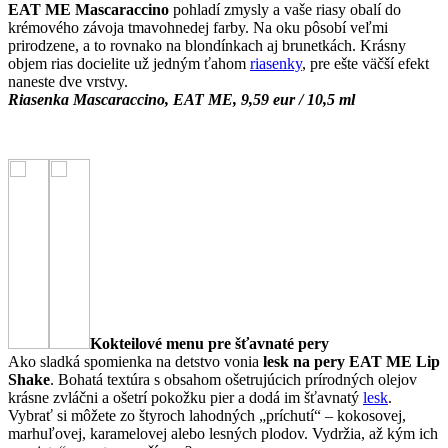
EAT ME Mascaraccino
pohladí zmysly a vaše riasy obalí do
krémového závoja tmavohnedej farby. Na oku pôsobí veľmi
prirodzene, a to rovnako na blondínkach aj brunetkách. Krásny
objem rias docielite už jedným ťahom
riasenky
, pre ešte väčší efekt
naneste dve vrstvy.
Riasenka Mascaraccino, EAT ME,
9,59 eur / 10,5 ml
Kokteilové menu pre šťavnaté pery
Ako sladká spomienka na detstvo vonia
lesk na pery EAT ME Lip
Shake
. Bohatá textúra s obsahom ošetrujúcich prírodných olejov
krásne zvláčni a ošetrí pokožku pier a dodá im šťavnatý
lesk
.
Vybrať si môžete zo štyroch lahodných „príchutí“ – kokosovej,
marhuľovej, karamelovej alebo lesných plodov. Vydržia, až kým ich