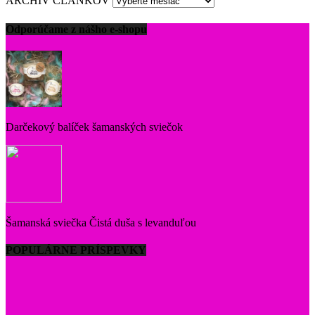
ARCHÍV ČLÁNKOV
Odporúčame z nášho e-shopu
Darčekový balíček šamanských sviečok
Šamanská sviečka Čistá duša s levanduľou
POPULÁRNE PRÍSPEVKY