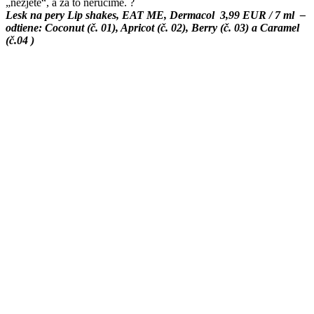
„nezjete“, a za to neručíme. ?
Lesk na pery Lip shakes, EAT ME, Dermacol 3,99 EUR / 7 ml –
odtiene: Coconut (č. 01), Apricot (č. 02), Berry (č. 03) a Caramel
(č.04 )