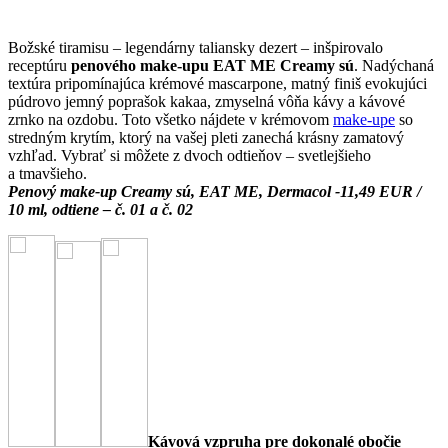
Božské tiramisu – legendárny taliansky dezert – inšpirovalo
receptúru
penového make-upu
EAT ME Creamy sú
. Nadýchaná
textúra pripomínajúca krémové mascarpone, matný finiš evokujúci
púdrovo jemný poprašok kakaa, zmyselná vôňa kávy a kávové
zrnko na ozdobu. Toto všetko nájdete v krémovom
make-upe
so
stredným krytím, ktorý na vašej pleti zanechá krásny zamatový
vzhľad. Vybrať si môžete z dvoch odtieňov – svetlejšieho
a tmavšieho.
Penový make-up Creamy sú, EAT ME, Dermacol -11,49 EUR /
10 ml, odtiene – č. 01 a č. 02
Kávová vzpruha pre dokonalé obočie