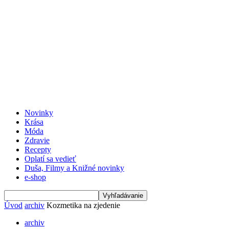
Novinky
Krása
Móda
Zdravie
Recepty
Oplatí sa vedieť
Duša, Filmy a Knižné novinky
e-shop
Úvod
archiv
Kozmetika na zjedenie
archiv