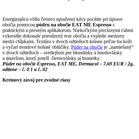
Energizujúcu vôňu čerstvo upraženej kávy pocítite pri úprave
obočia pomocou
púdru na obočie EAT ME Espresso
s
praktickým a presným aplikátorom. Niekoľkými precíznymi ťahmi
vykreslíte dokonale prirodzený tvar obočia a vyplníte medzery
medzi chĺpkami. Textúra v dvoch odtieňoch krásne priľne ku koži
a vyčarí trendové bohaté oblúčiky.
Púder na obočie
je „namiešaný“
v dvoch odtieňoch – svetlejšom pre blondínky a hnedovlásky
a tmavšom, ktorý poteší čiernovlásky aj brunetky.
Púder na obočie Espresso, EAT ME, Dermacol – 7,69 EUR / 2g,
odtiene – č. 0
1 a č. 02
Krémový závoj pre zvodné riasy