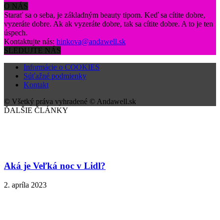
O NÁS
Starať sa o seba, je základným beauty tipom. Keď sa cítite dobre,
vyzeráte dobre. Ak ak vyzeráte dobre, tak sa cítite dobre. A to je ten
úspech.
Kontaktujte nás:
hinkova@andawell.sk
SLEDUJTE NÁS
Informácie o COOKIES
Súťažné podmienky
Kontakt
© Všetký práva vyhradené © Andawell.sk
ĎALŠIE ČLÁNKY
Aká je Veľká noc v Lidl?
2. apríla 2023