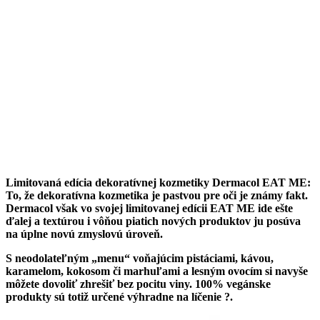
Limitovaná edícia dekoratívnej kozmetiky Dermacol EAT ME:
To, že dekoratívna kozmetika je pastvou pre oči je známy fakt.
Dermacol však vo svojej limitovanej edícii EAT ME ide ešte
ďalej a textúrou i vôňou piatich nových produktov ju posúva
na úplne novú zmyslovú úroveň.
S neodolateľným „menu“ voňajúcim pistáciami, kávou,
karamelom, kokosom či marhuľami a lesným ovocím si navyše
môžete dovoliť zhrešiť bez pocitu viny. 100% vegánske
produkty sú totiž určené výhradne na líčenie
?.