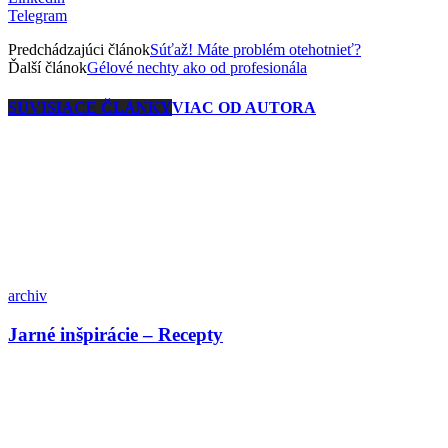
Telegram
Predchádzajúci článok
Súťaž! Máte problém otehotnieť?
Ďalší článok
Gélové nechty ako od profesionála
SÚVISIACE ČLÁNKY
VIAC OD AUTORA
archiv
Jarné inšpirácie – Recepty