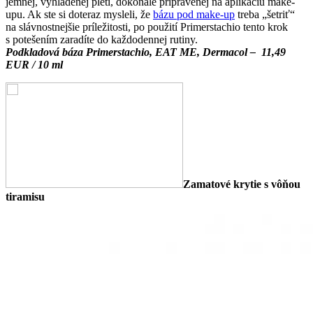
jemnej, vyhladenej pleti, dokonale pripravenej na aplikáciu make-
upu. Ak ste si doteraz mysleli, že
bázu pod make-up
treba „šetriť“
na slávnostnejšie príležitosti, po použití Primerstachio tento krok
s potešením zaradíte do každodennej rutiny.
Podkladová báza Primerstachio, EAT ME, Dermacol – 11,49
EUR / 10 ml
Zamatové krytie s vôňou
tiramisu