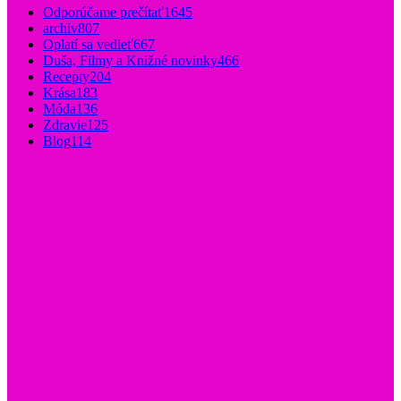
Odporúčame prečítať
1645
archiv
807
Oplatí sa vedieť
667
Duša, Filmy a Knižné novinky
466
Recepty
204
Krása
183
Móda
136
Zdravie
125
Blog
114