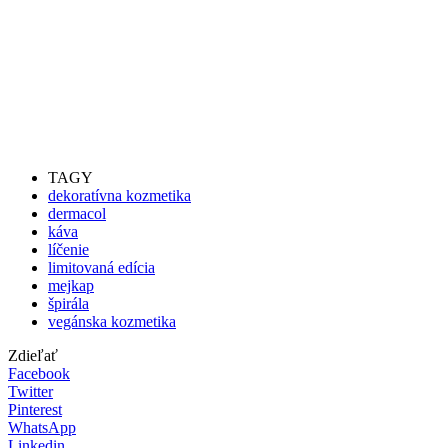
TAGY
dekoratívna kozmetika
dermacol
káva
líčenie
limitovaná edícia
mejkap
špirála
vegánska kozmetika
Zdieľať
Facebook
Twitter
Pinterest
WhatsApp
Linkedin