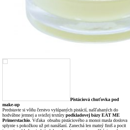
Pistáciová chuťovka pod
make-up
Predstavte si vôňu čerstvo vylúpaných pistácií, našľahaných do
hodvábne jemnej a sviežej textúry
podkladovej bázy EAT ME
Primerstachio
. Vďaka obsahu pistáciového a monoi masla doslova
splynie s pokožkou už pri nanášaní. Zanechá len matný finiš a pocit