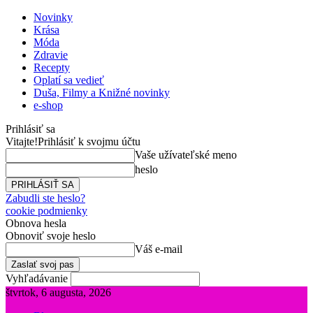
Novinky
Krása
Móda
Zdravie
Recepty
Oplatí sa vedieť
Duša, Filmy a Knižné novinky
e-shop
Prihlásiť sa
Vitajte!
Prihlásiť k svojmu účtu
Vaše užívateľské meno
heslo
Zabudli ste heslo?
cookie podmienky
Obnova hesla
Obnoviť svoje heslo
Váš e-mail
Vyhľadávanie
štvrtok, 6 augusta, 2026