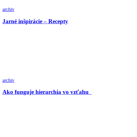
archiv
Jarné inšpirácie – Recepty
archiv
Ako funguje hierarchia vo vzťahu