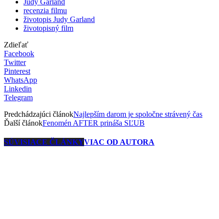
Judy Garland
recenzia filmu
životopis Judy Garland
životopisný film
Zdieľať
Facebook
Twitter
Pinterest
WhatsApp
Linkedin
Telegram
Predchádzajúci článok
Najlepším darom je spoločne strávený čas
Ďalší článok
Fenomén AFTER prináša SĽUB
SÚVISIACE ČLÁNKY
VIAC OD AUTORA