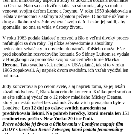
Ten mal mimoriadny úspech a Judy sa dokonca dočkala nominácie
na Oscara. Nato sa na chvíľu stiahla so súkromia, aby sa mohla
venovať svojim deťom Lorne a Joeymu. V roku 1959 skolabovala a
ležala v nemocnici s akútnym zápalom pečene. Dlhodobé užívanie
drog a alkoholu si začalo vyberať svoju daň. Lekári jej radili, aby
spomalila, no ona sa vrhla v ústrety životu.
V roku 1963 podala žiadosť o rozvod a išlo o veľmi divoký proces
naťahujúci sa dva roky. Jej nízke sebavedomie a absolútny
nedostatok sebalásky ju doviedol do náručia ďalšieho muža. Ešte
pred skončením rozvodového konania So Sidney Luftom sa vydala
v Hongkongu za promotéra svojho koncertného turné
Marka
Herona
. Táto svadba však nebola v USA platná, tak si to v roku
1965 zopakovali. Aj napriek dvom svadbám, ich vzťah vydržal len
pol roka.
Judy koncertovala po celom svete, a aj napriek tomu, že jej lekári
kázali oddychovať, išla z koncertu do koncertu. Krátko pred smrťou
sa ešte stihla aj vydať za o 12 rokov mladšieho Mickey Deansa,
ktorý ju neskôr našiel bez známok života v ich prenajatom byte v
Londýne.
Len 12 dní po oslave svojich narodenín sa
predávkovala liekmi. Na pohreb herečky, ktorá merala len 151
centimetrov prišlo v New Yorku 20 tisíc ľudí.
Práve obdobie jej života a účinkovania v Londýne mapuje film
JUDY s herečkou Reneé Zelweger, ktorá podala fenomenálny