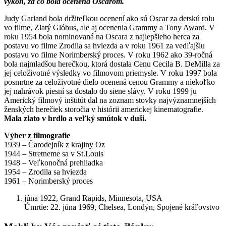
výkon, za čo bola ocenená Oscarom.
Judy Garland bola držiteľkou ocenení ako sú Oscar za detskú rolu
vo filme, Zlatý Glóbus, ale aj ocenenia Grammy a Tony Award. V
roku 1954 bola nominovaná na Oscara z najlepšieho herca za
postavu vo filme Zrodila sa hviezda a v roku 1961 za vedľajšiu
postavu vo filme Norimberský proces. V roku 1962 ako 39-ročná
bola najmladšou herečkou, ktorá dostala Cenu Cecila B. DeMilla za
jej celoživotné výsledky vo filmovom priemysle. V roku 1997 bola
posmrtne za celoživotné dielo ocenená cenou Grammy a niekoľko
jej nahrávok piesní sa dostalo do siene slávy. V roku 1999 ju
Americký filmový inštitút dal na zoznam stovky najvýznamnejších
ženských herečiek storočia v histórii americkej kinematografie.
Mala zlato v hrdlo a veľký smútok v duši.
Výber z filmografie
1939 – Čarodejník z krajiny Oz
1944 – Stretneme sa v St.Louis
1948 – Veľkonočná prehliadka
1954 – Zrodila sa hviezda
1961 – Norimberský proces
júna 1922, Grand Rapids, Minnesota, USA
Úmrtie: 22. júna 1969, Chelsea, Londýn, Spojené kráľovstvo