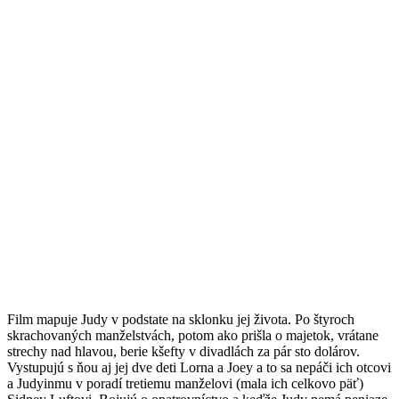
Film mapuje Judy v podstate na sklonku jej života. Po štyroch
skrachovaných manželstvách, potom ako prišla o majetok, vrátane
strechy nad hlavou, berie kšefty v divadlách za pár sto dolárov.
Vystupujú s ňou aj jej dve deti Lorna a Joey a to sa nepáči ich otcovi
a Judyinmu v poradí tretiemu manželovi (mala ich celkovo päť)