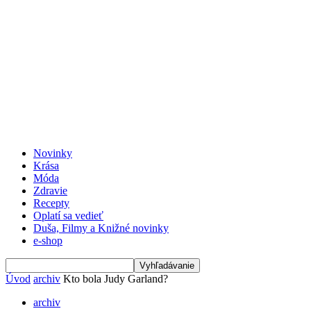
Novinky
Krása
Móda
Zdravie
Recepty
Oplatí sa vedieť
Duša, Filmy a Knižné novinky
e-shop
Úvod
archiv
Kto bola Judy Garland?
archiv