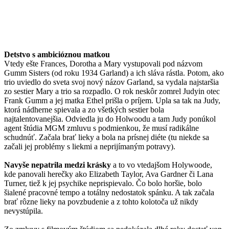
Detstvo s ambicióznou matkou
Vtedy ešte Frances, Dorotha a Mary vystupovali pod názvom
Gumm Sisters (od roku 1934 Garland) a ich sláva rástla. Potom, ako
trio uviedlo do sveta svoj nový názov Garland, sa vydala najstaršia
zo sestier Mary a trio sa rozpadlo. O rok neskôr zomrel Judyin otec
Frank Gumm a jej matka Ethel prišla o príjem. Upla sa tak na Judy,
ktorá nádherne spievala a zo všetkých sestier bola
najtalentovanejšia. Odviedla ju do Holwoodu a tam Judy ponúkol
agent štúdia MGM zmluvu s podmienkou, že musí radikálne
schudnúť. Začala brať lieky a bola na prísnej diéte (tu niekde sa
začali jej problémy s liekmi a neprijímaným potravy).
Navyše nepatrila medzi krásky
a to vo vtedajšom Holywoode,
kde panovali herečky ako Elizabeth Taylor, Ava Gardner či Lana
Turner, tiež k jej psychike neprispievalo. Čo bolo horšie, bolo
šialené pracovné tempo a totálny nedostatok spánku. A tak začala
brať rôzne lieky na povzbudenie a z tohto kolotoča už nikdy
nevystúpila.