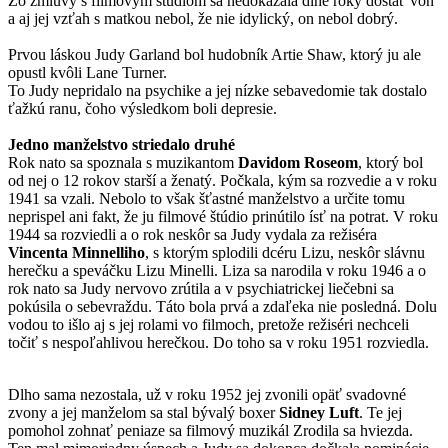
Zo zmluvy s filmovým štúdiom sa nedokázala dlhé roky dostať von
a aj jej vzťah s matkou nebol, že nie idylický, on nebol dobrý.
Prvou láskou Judy Garland bol hudobník Artie Shaw, ktorý ju ale
opustl kvôli Lane Turner.
To Judy nepridalo na psychike a jej nízke sebavedomie tak dostalo
ťažkú ranu, čoho výsledkom boli depresie.
Jedno manželstvo striedalo druhé
Rok nato sa spoznala s muzikantom
Davidom Roseom
, ktorý bol
od nej o 12 rokov starší a ženatý. Počkala, kým sa rozvedie a v roku
1941 sa vzali. Nebolo to však šťastné manželstvo a určite tomu
neprispel ani fakt, že ju filmové štúdio prinútilo ísť na potrat. V roku
1944 sa rozviedli a o rok neskôr sa Judy vydala za režiséra
Vincenta Minnelliho
, s ktorým splodili dcéru Lizu, neskôr slávnu
herečku a speváčku Lizu Minelli. Liza sa narodila v roku 1946 a o
rok nato sa Judy nervovo zrútila a v psychiatrickej liečebni sa
pokúsila o sebevraždu. Táto bola prvá a zdaľeka nie posledná. Dolu
vodou to išlo aj s jej rolami vo filmoch, pretože režiséri nechceli
točiť s nespoľahlivou herečkou. Do toho sa v roku 1951 rozviedla.
Dlho sama nezostala, už v roku 1952 jej zvonili opäť svadovné
zvony a jej manželom sa stal bývalý boxer
Sidney Luft
. Te jej
pomohol zohnať peniaze sa filmový muzikál Zrodila sa hviezda.