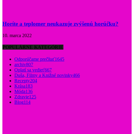
Horíte a teplomer neukazuje zvýšenú horúčku?
10. marca 2022
POPULÁRNE KATEGÓRIE
Odporúčame prečítať
1645
archiv
807
Oplatí sa vedieť
667
Duša, Filmy a Knižné novinky
466
Recepty
204
Krása
183
Móda
136
Zdravie
125
Blog
114