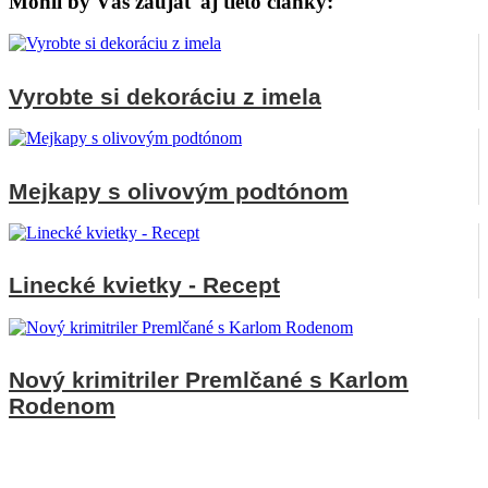
Mohli by Vás zaujať aj tieto články:
Vyrobte si dekoráciu z imela
Mejkapy s olivovým podtónom
Linecké kvietky - Recept
Nový krimitriler Premlčané s Karlom
Rodenom