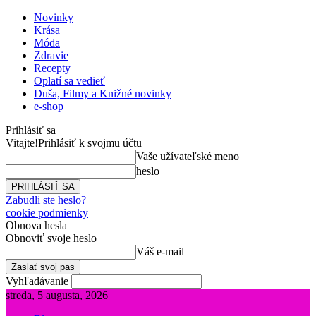
Novinky
Krása
Móda
Zdravie
Recepty
Oplatí sa vedieť
Duša, Filmy a Knižné novinky
e-shop
Prihlásiť sa
Vitajte!
Prihlásiť k svojmu účtu
Vaše užívateľské meno
heslo
Zabudli ste heslo?
cookie podmienky
Obnova hesla
Obnoviť svoje heslo
Váš e-mail
Vyhľadávanie
streda, 5 augusta, 2026