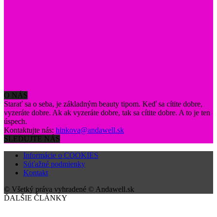
O NÁS
Starať sa o seba, je základným beauty tipom. Keď sa cítite dobre,
vyzeráte dobre. Ak ak vyzeráte dobre, tak sa cítite dobre. A to je ten
úspech.
Kontaktujte nás:
hinkova@andawell.sk
SLEDUJTE NÁS
Informácie o COOKIES
Súťažné podmienky
Kontakt
© Všetký práva vyhradené © Andawell.sk
ĎALŠIE ČLÁNKY