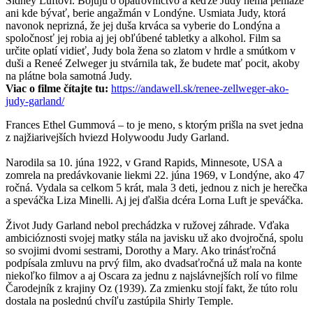
Sidney Luftovi. Bojujú o opatrovníctvo a keďže Judy nemá peniaze
ani kde bývať, berie angažmán v Londýne. Usmiata Judy, ktorá
navonok neprizná, že jej duša krváca sa vyberie do Londýna a
spoločnosť jej robia aj jej obľúbené tabletky a alkohol. Film sa
určite oplatí vidieť, Judy bola žena so zlatom v hrdle a smútkom v
duši a Reneé Zelweger ju stvárnila tak, že budete mať pocit, akoby
na plátne bola samotná Judy.
Viac o filme čítajte tu:
https://andawell.sk/renee-zellweger-ako-
judy-garland/
Frances Ethel Gummová – to je meno, s ktorým prišla na svet jedna
z najžiarivejších hviezd Holywoodu Judy Garland.
Narodila sa 10. júna 1922, v Grand Rapids, Minnesote, USA a
zomrela na predávkovanie liekmi 22. júna 1969, v Londýne, ako 47
ročná. Vydala sa celkom 5 krát, mala 3 deti, jednou z nich je herečka
a speváčka Liza Minelli. Aj jej ďalšia dcéra Lorna Luft je speváčka.
Život Judy Garland nebol prechádzka v ružovej záhrade. Vďaka
ambicióznosti svojej matky stála na javisku už ako dvojročná, spolu
so svojimi dvomi sestrami, Dorothy a Mary. Ako trinásťročná
podpísala zmluvu na prvý film, ako dvadsaťročná už mala na konte
niekoľko filmov a aj Oscara za jednu z najslávnejších rolí vo filme
Čarodejník z krajiny Oz (1939). Za zmienku stojí fakt, že túto rolu
dostala na poslednú chvíľu zastúpila Shirly Temple.