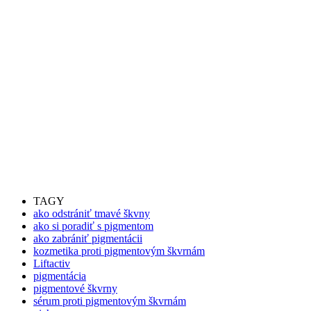
TAGY
ako odstrániť tmavé škvny
ako si poradiť s pigmentom
ako zabrániť pigmentácii
kozmetika proti pigmentovým škvrnám
Liftactiv
pigmentácia
pigmentové škvrny
sérum proti pigmentovým škvrnám