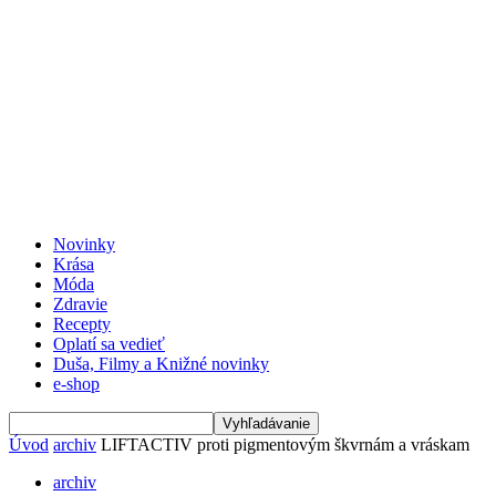
Novinky
Krása
Móda
Zdravie
Recepty
Oplatí sa vedieť
Duša, Filmy a Knižné novinky
e-shop
Úvod
archiv
LIFTACTIV proti pigmentovým škvrnám a vráskam
archiv