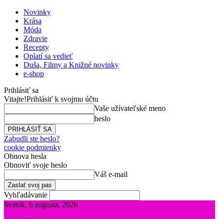
Novinky
Krása
Móda
Zdravie
Recepty
Oplatí sa vedieť
Duša, Filmy a Knižné novinky
e-shop
Prihlásiť sa
Vitajte!
Prihlásiť k svojmu účtu
Vaše užívateľské meno
heslo
Zabudli ste heslo?
cookie podmienky
Obnova hesla
Obnoviť svoje heslo
Váš e-mail
Vyhľadávanie
štvrtok, 6 augusta, 2026