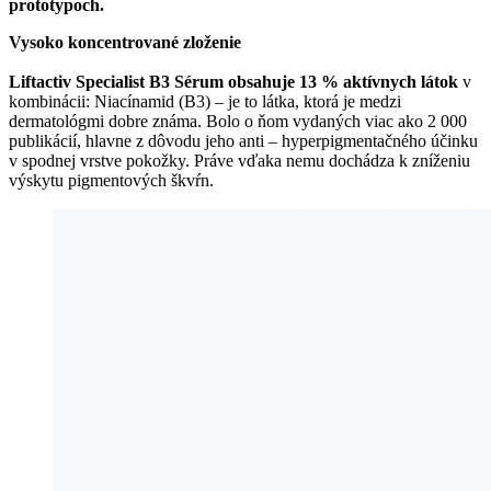
prototypoch.
Vysoko koncentrované zloženie
Liftactiv Specialist B3 Sérum obsahuje 13 % aktívnych látok
v
kombinácii: Niacínamid (B3) – je to látka, ktorá je medzi
dermatológmi dobre známa. Bolo o ňom vydaných viac ako 2 000
publikácií, hlavne z dôvodu jeho anti – hyperpigmentačného účinku
v spodnej vrstve pokožky. Práve vďaka nemu dochádza k zníženiu
výskytu pigmentových škvŕn.