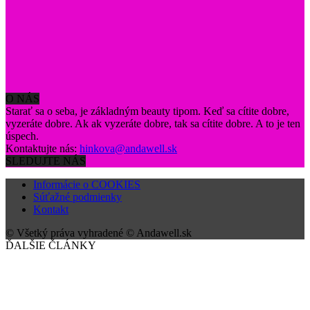
O NÁS
Starať sa o seba, je základným beauty tipom. Keď sa cítite dobre,
vyzeráte dobre. Ak ak vyzeráte dobre, tak sa cítite dobre. A to je ten
úspech.
Kontaktujte nás:
hinkova@andawell.sk
SLEDUJTE NÁS
Informácie o COOKIES
Súťažné podmienky
Kontakt
© Všetký práva vyhradené © Andawell.sk
ĎALŠIE ČLÁNKY