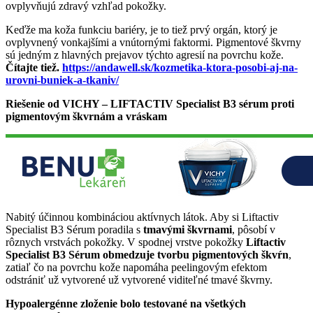
ovplyvňujú zdravý vzhľad pokožky.
Keďže ma koža funkciu bariéry, je to tiež prvý orgán, ktorý je
ovplyvnený vonkajšími a vnútornými faktormi. Pigmentové škvrny
sú jedným z hlavných prejavov týchto agresií na povrchu kože.
Čítajte tiež.
https://andawell.sk/kozmetika-ktora-posobi-aj-na-
urovni-buniek-a-tkaniv/
Riešenie od VICHY – LIFTACTIV Specialist B3 sérum proti
pigmentovým škvrnám a vráskam
Nabitý účinnou kombináciou aktívnych látok. Aby si Liftactiv
Specialist B3 Sérum poradila s
tmavými škvrnami
, pôsobí v
rôznych vrstvách pokožky. V spodnej vrstve pokožky
Liftactiv
Specialist B3 Sérum obmedzuje tvorbu pigmentových škvŕn
,
zatiaľ čo na povrchu kože napomáha peelingovým efektom
odstrániť už vytvorené už vytvorené viditeľné tmavé škvrny.
Hypoalergénne zloženie bolo testované na všetkých