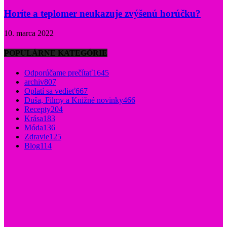
Horíte a teplomer neukazuje zvýšenú horúčku?
10. marca 2022
POPULÁRNE KATEGÓRIE
Odporúčame prečítať
1645
archiv
807
Oplatí sa vedieť
667
Duša, Filmy a Knižné novinky
466
Recepty
204
Krása
183
Móda
136
Zdravie
125
Blog
114