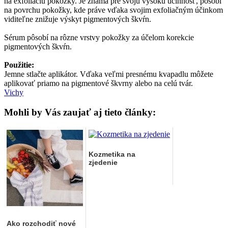
na exfoliáciu pokožky. Je známa pre svoju vysokú účinnosť, pôsobí
na povrchu pokožky, kde práve vďaka svojim exfoliačným účinkom
viditeľne znižuje výskyt pigmentových škvŕn.
Sérum pôsobí na rôzne vrstvy pokožky za účelom korekcie
pigmentových škvŕn.
Použitie:
Jemne stlačte aplikátor. Vďaka veľmi presnému kvapadlu môžete
aplikovať priamo na pigmentové škvrny alebo na celú tvár.
Vichy
Mohli by Vás zaujať aj tieto články:
Kozmetika na
zjedenie
Ako rozchodiť nové