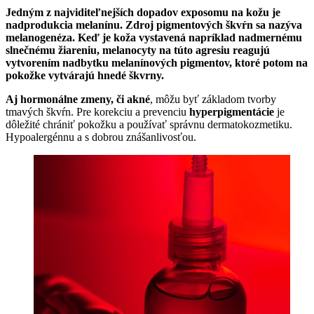
Jedným z najviditeľnejších dopadov exposomu na kožu je
nadprodukcia melanínu. Zdroj pigmentových škvŕn sa nazýva
melanogenéza. Keď je koža vystavená napríklad nadmernému
slnečnému žiareniu, melanocyty na túto agresiu reagujú
vytvorením nadbytku melanínových pigmentov, ktoré potom na
pokožke vytvárajú hnedé škvrny.
Aj hormonálne zmeny, či akné
, môžu byť základom tvorby
tmavých škvŕn. Pre korekciu a prevenciu
hyperpigmentácie
je
dôležité chrániť pokožku a používať správnu dermatokozmetiku.
Hypoalergénnu a s dobrou znášanlivosťou.