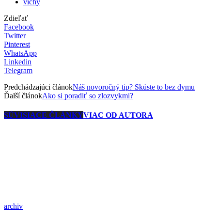
vichy
Zdieľať
Facebook
Twitter
Pinterest
WhatsApp
Linkedin
Telegram
Predchádzajúci článok
Náš novoročný tip? Skúste to bez dymu
Ďalší článok
Ako si poradiť so zlozvykmi?
SÚVISIACE ČLÁNKY
VIAC OD AUTORA
archiv