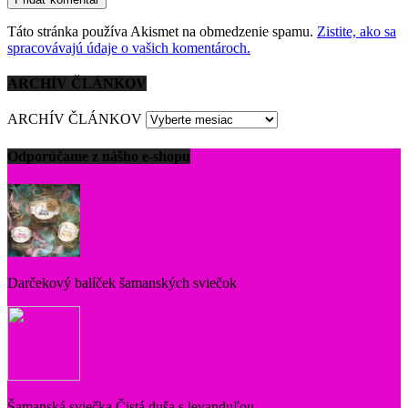
Táto stránka používa Akismet na obmedzenie spamu.
Zistite, ako sa
spracovávajú údaje o vašich komentároch.
ARCHÍV ČLÁNKOV
ARCHÍV ČLÁNKOV
Odporúčame z nášho e-shopu
Darčekový balíček šamanských sviečok
Šamanská sviečka Čistá duša s levanduľou