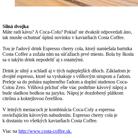
Silná dvojka
Máte radi kávu? A Coca-Colu? Pokiaľ ste dvakrát odpovedali áno,
tak musíte ochutnať úplnú novinku v kaviarňach Costa Coffee.
Tou je ľadový drink Espresso cherry cola, ktorý namiešala baristka
Costa Coffee a zožala ním na súťažiach prvé miesto. Bola by škoda
sa o takýto drink nepodeliť aj s ostatnými.
Drink je silný a schladí aj v tých najteplejších dňoch. Základom je
dvojité espresso, ktoré sa vyshakuje s višňovým sirupom a ľadom.
Preleje sa do pohára naplneného ľadom a doplní studenou Coca-
Colou Zero. Višňová príchuť ešte viac podtrhne kávový nápoj a
bude sladkou bodkou na jazyku. Nápoj je dozdobený plátkom
citrónu a koktejlovou čerešňou.
V letných mesiacoch je kombinácia Coca-Coly a espressa
osviežujúcím kávovým nabudením. Espresso cherry cola je
k dostaniu vo všetkých kaviarňach Costa Coffee.
Viac na
http://www.costa-coffee.sk.