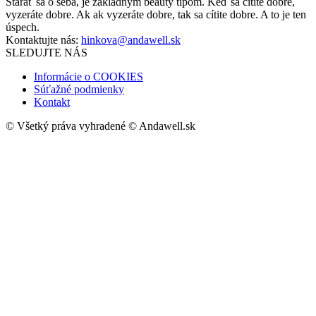
Starať sa o seba, je základným beauty tipom. Keď sa cítite dobre,
vyzeráte dobre. Ak ak vyzeráte dobre, tak sa cítite dobre. A to je ten
úspech.
Kontaktujte nás:
hinkova@andawell.sk
SLEDUJTE NÁS
Informácie o COOKIES
Súťažné podmienky
Kontakt
© Všetký práva vyhradené © Andawell.sk