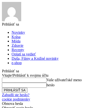
Prihlásiť sa
Novinky
Krása
Móda
Zdravie
Recepty
Oplatí sa vedieť
Duša, Filmy a Knižné novinky
e-shop
Prihlásiť sa
Vitajte!
Prihlásiť k svojmu účtu
Vaše užívateľské meno
heslo
Zabudli ste heslo?
cookie podmienky
Obnova hesla
Obnoviť svoje heslo