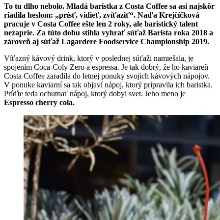
To tu dlho nebolo. Mladá baristka z Costa Coffee sa asi najskôr
riadila heslom: „prísť, vidieť, zvíťaziť“. Naďa Krejčíčková
pracuje v Costa Coffee ešte len 2 roky, ale baristický talent
nezaprie. Za túto dobu stihla vyhrať súťaž Barista roka 2018 a
zároveň aj súťaž Lagardere Foodservice Championship 2019.
Víťazný kávový drink, ktorý v poslednej súťaži namiešala, je
spojením Coca-Coly Zero a espressa. Je tak dobrý, že ho kaviareň
Costa Coffee zaradila do letnej ponuky svojich kávových nápojov.
V ponuke kaviarní sa tak objaví nápoj, ktorý pripravila ich baristka.
Príďte teda ochutnať nápoj, ktorý dobyl svet. Jeho meno je
Espresso cherry cola.