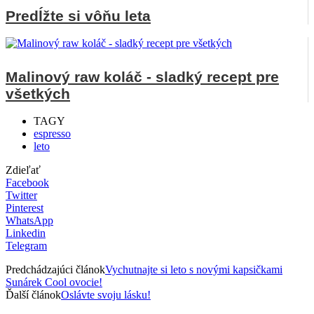
Predĺžte si vôňu leta
Malinový raw koláč - sladký recept pre
všetkých
TAGY
espresso
leto
Zdieľať
Facebook
Twitter
Pinterest
WhatsApp
Linkedin
Telegram
Predchádzajúci článok
Vychutnajte si leto s novými kapsičkami
Sunárek Cool ovocie!
Ďalší článok
Oslávte svoju lásku!