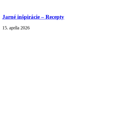
Jarné inšpirácie – Recepty
15. apríla 2026