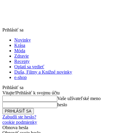
Prihlásiť sa
Novinky
Krása
Móda
Zdravie
Recepty
Oplatí sa vedieť
Duša, Filmy a Knižné novinky
e-shop
Prihlásiť sa
Vitajte!
Prihlásiť k svojmu účtu
Vaše užívateľské meno
heslo
Zabudli ste heslo?
cookie podmienky
Obnova hesla
Obnoviť svoje heslo