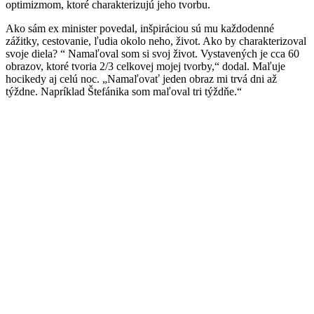
optimizmom, ktoré charakterizujú jeho tvorbu.
Ako sám ex minister povedal, inšpiráciou sú mu každodenné
zážitky, cestovanie, ľudia okolo neho, život. Ako by charakterizoval
svoje diela? “ Namaľoval som si svoj život. Vystavených je cca 60
obrazov, ktoré tvoria 2/3 celkovej mojej tvorby,“ dodal. Maľuje
hocikedy aj celú noc. „Namaľovať jeden obraz mi trvá dni až
týždne. Napríklad Štefánika som maľoval tri týždňe.“