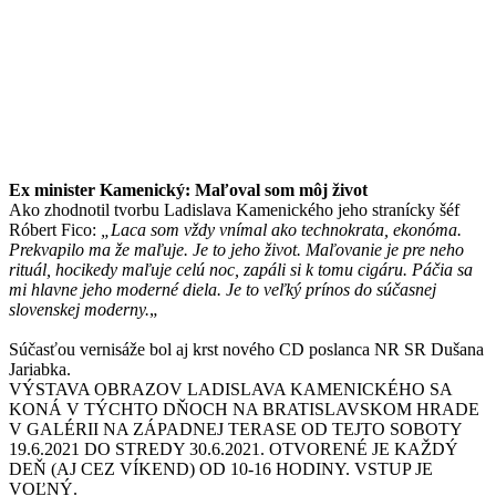
Ex minister Kamenický: Maľoval som môj život
Ako zhodnotil tvorbu Ladislava Kamenického jeho stranícky šéf
Róbert Fico:
„Laca som vždy vnímal ako technokrata, ekonóma.
Prekvapilo ma že maľuje. Je to jeho život. Maľovanie je pre neho
rituál, hocikedy maľuje celú noc, zapáli si k tomu cigáru. Páčia sa
mi hlavne jeho moderné diela. Je to veľký prínos do súčasnej
slovenskej moderny.
„
Súčasťou vernisáže bol aj krst nového CD poslanca NR SR Dušana
Jariabka.
VÝSTAVA OBRAZOV LADISLAVA KAMENICKÉHO SA
KONÁ V TÝCHTO DŇOCH NA BRATISLAVSKOM HRADE
V GALÉRII NA ZÁPADNEJ TERASE OD TEJTO SOBOTY
19.6.2021 DO STREDY 30.6.2021. OTVORENÉ JE KAŽDÝ
DEŇ (AJ CEZ VÍKEND) OD 10-16 HODINY. VSTUP JE
VOĽNÝ.