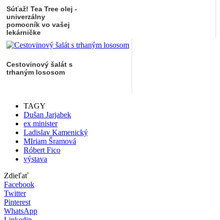
Súťaž! Tea Tree olej -
univerzálny
pomocník vo vašej
lekárničke
Cestovinový šalát s
trhaným lososom
TAGY
Dušan Jarjabek
ex minister
Ladislav Kamenický
MIriam Šramová
Róbert Fico
výstava
Zdieľať
Facebook
Twitter
Pinterest
WhatsApp
Linkedin