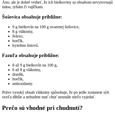
Áno, ale je dobré vedieť, že ich bielkoviny sa obsahom nevyrovnajú
mäsu, rybám či vajíčkam.
Šošovica obsahuje približne:
9 g bielkovín na 100 g uvarenej šošovice,
8 g vlákniny,
železo,
horčík,
kyselinu listovú.
Fazuľa obsahuje približne:
8 až 9 g bielkovín na 100 g,
6 až 8 g vlákniny,
draslík,
horčík,
antioxidanty.
Práve vysoký obsah vlákniny spôsobuje, že po jedle zostanete sýti
oveľa dlhšie a nebudete mať chuť neustále niečo vyjedať.
Prečo sú vhodné pri chudnutí?