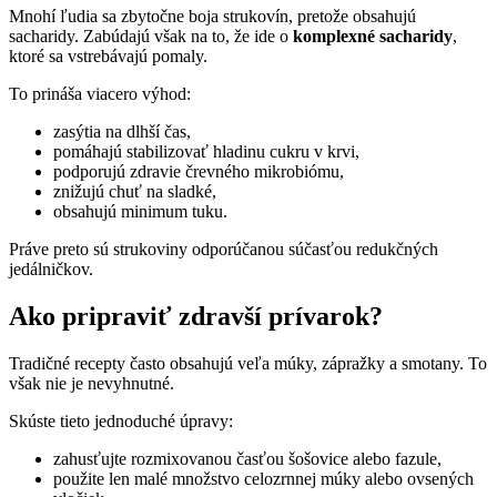
Mnohí ľudia sa zbytočne boja strukovín, pretože obsahujú
sacharidy. Zabúdajú však na to, že ide o
komplexné sacharidy
,
ktoré sa vstrebávajú pomaly.
To prináša viacero výhod:
zasýtia na dlhší čas,
pomáhajú stabilizovať hladinu cukru v krvi,
podporujú zdravie črevného mikrobiómu,
znižujú chuť na sladké,
obsahujú minimum tuku.
Práve preto sú strukoviny odporúčanou súčasťou redukčných
jedálničkov.
Ako pripraviť zdravší prívarok?
Tradičné recepty často obsahujú veľa múky, zápražky a smotany. To
však nie je nevyhnutné.
Skúste tieto jednoduché úpravy:
zahusťujte rozmixovanou časťou šošovice alebo fazule,
použite len malé množstvo celozrnnej múky alebo ovsených