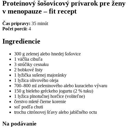
Proteínový šošovicový prívarok pre ženy
v menopauze
– fit recept
Čas prípravy:
35 minút
Počet porcií:
4
Ingrediencie
300 g zelenej alebo hnedej šošovice
1 väčšia cibuľa
3 strúčiky cesnaku
2 bobkové listy
1 lyžička sušenej majoránky
1 lyžica olivového oleja
700–800 ml zeleninového alebo kuracieho vývaru
150 g bieleho gréckeho jogurtu (2 % tuku)
1 lyžica plnotučnej horčice (voliteľne)
čerstvo mleté čierne korenie
soľ podľa chuti
trochu citrónovej šťavy alebo jablčného octu
Na podávanie