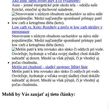
Ako zistiť farbu svojej aury a čo vyžarujete?
Aura – jemné energetické pole okolo tela – odráža naše
fyzické, emočné aj duchovné naladenie.
Low carb vs. Keto: Rozdiely a prečo je low carb ideálny v
menopauze
Stravovanie s nízkym obsahom sacharidov sa stáva stále
populárnejšie. Medzi najčastejšie spomínané prístupy patrí
low carb a ketogénna diéta (keto).
Melón pri chudnutí – sladký spojenec štíhlej línie
Melón patrí k letu rovnako ako slnko či oddych pri vode.
Osviežuje, hydratuje a vďaka svojej sladkej chuti dokáže
nahradiť aj dezert. Mnohí sa však pýtajú, či je vhodný aj
počas chudnutia.
Mohli by Vás zaujať aj tieto články: