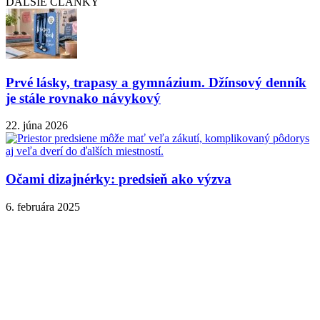
ĎALŠIE ČLÁNKY
Prvé lásky, trapasy a gymnázium. Džínsový denník
je stále rovnako návykový
22. júna 2026
Očami dizajnérky: predsieň ako výzva
6. februára 2025