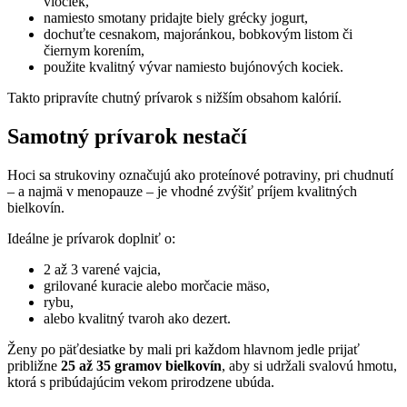
vločiek,
namiesto smotany pridajte biely grécky jogurt,
dochuťte cesnakom, majoránkou, bobkovým listom či
čiernym korením,
použite kvalitný vývar namiesto bujónových kociek.
Takto pripravíte chutný prívarok s nižším obsahom kalórií.
Samotný prívarok nestačí
Hoci sa strukoviny označujú ako proteínové potraviny, pri chudnutí
– a najmä v menopauze – je vhodné zvýšiť príjem kvalitných
bielkovín.
Ideálne je prívarok doplniť o:
2 až 3 varené vajcia,
grilované kuracie alebo morčacie mäso,
rybu,
alebo kvalitný tvaroh ako dezert.
Ženy po päťdesiatke by mali pri každom hlavnom jedle prijať
približne
25 až 35 gramov bielkovín
, aby si udržali svalovú hmotu,
ktorá s pribúdajúcim vekom prirodzene ubúda.