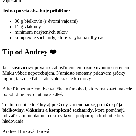
vajíčkami.
Jedna porcia obsahuje približne:
30 g bielkovín (s dvomi vajcami)
15 g vlákniny
minimum nasýtených tukov
komplexné sacharidy, ktoré zasýtia na dlhý čas.
Tip od Andrey ❤️
Ja si šošovicový prívarok zahusťujem len rozmixovanou šošovicou.
Múku vôbec nepotrebujem. Namiesto smotany pridávam grécky
jogurt, takže je ľahší, ale stále krásne krémový.
A keď k nemu zjem dve vajíčka, mám obed, ktorý ma zasýti na celé
popoludnie bez chuti na sladké.
Tento recept je ideálny aj pre ženy v menopauze, pretože spája
bielkoviny, vlákninu a komplexné sacharidy
, ktoré pomáhajú
udržať stabilnú hladinu cukru v krvi a podporujú chudnutie bez
hladovania.
Andrea Hinková Tarová