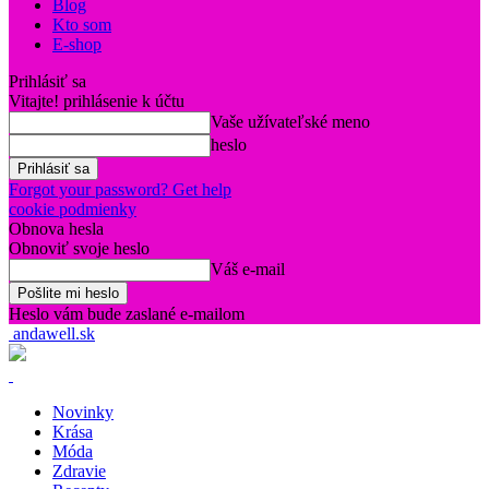
Blog
Kto som
E-shop
Prihlásiť sa
Vitajte! prihlásenie k účtu
Vaše užívateľské meno
heslo
Forgot your password? Get help
cookie podmienky
Obnova hesla
Obnoviť svoje heslo
Váš e-mail
Heslo vám bude zaslané e-mailom
andawell.sk
Novinky
Krása
Móda
Zdravie