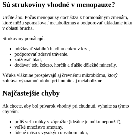
Sú strukoviny vhodné v menopauze?
Určite áno. Počas menopauzy dochádza k hormonálnym zmenám,
ktoré môžu spomaľovať metabolizmus a podporovať ukladanie tuku
v oblasti brucha.
Strukoviny pomáhajú:
udržiavať stabilnú hladinu cukru v krvi,
podporovať zdravé trávenie,
znižovať hlad,
dodávať telu železo, horčík a ďalšie dôležité minerály.
Vďaka vláknine prospievajú aj črevnému mikrobiómu, ktorý
zohráva významnú úlohu pri imunite aj metabolizme.
Najčastejšie chyby
Ak chcete, aby bol prívarok vhodný pri chudnutí, vyhnite sa týmto
chybám:
príliš veľa múky v zápražke (ideálne je múku nepoužiť),
veľké množstvo smotany,
údené mäso s vysokým obsahom tuku,