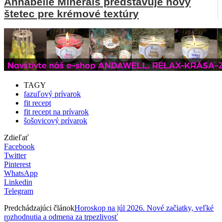
Annabelle Minerals predstavuje nový
štetec pre krémové textúry
TAGY
fazuľový prívarok
fit recept
fit recept na prívarok
šošovicový prívarok
Zdieľať
Facebook
Twitter
Pinterest
WhatsApp
Linkedin
Telegram
Predchádzajúci článok
Horoskop na júl 2026. Nové začiatky, veľké
rozhodnutia a odmena za trpezlivosť