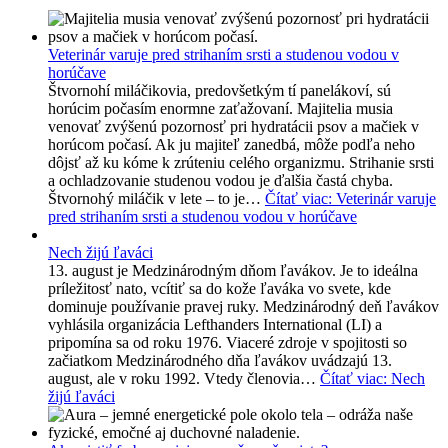
Veterinár varuje pred strihaním srsti a studenou vodou v
horúčave
Štvornohí miláčikovia, predovšetkým tí panelákoví, sú
horúcim počasím enormne zaťažovaní. Majitelia musia
venovať zvýšenú pozornosť pri hydratácii psov a mačiek v
horúcom počasí. Ak ju majiteľ zanedbá, môže podľa neho
dôjsť až ku kóme k zrúteniu celého organizmu. Strihanie srsti
a ochladzovanie studenou vodou je ďalšia častá chyba.
Štvornohý miláčik v lete – to je…
Čítať viac
: Veterinár varuje
pred strihaním srsti a studenou vodou v horúčave
Nech žijú ľaváci
13. august je Medzinárodným dňom ľavákov. Je to ideálna
príležitosť nato, vcítiť sa do kože ľaváka vo svete, kde
dominuje používanie pravej ruky. Medzinárodný deň ľavákov
vyhlásila organizácia Lefthanders International (LI) a
pripomína sa od roku 1976. Viaceré zdroje v spojitosti so
začiatkom Medzinárodného dňa ľavákov uvádzajú 13.
august, ale v roku 1992. Vtedy členovia…
Čítať viac
: Nech
žijú ľaváci