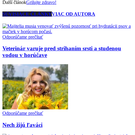
Ďalší článok
Grilujte zdravo!
SÚVISIACE ČLÁNKY
VIAC OD AUTORA
Odporúčame prečítať
Veterinár varuje pred strihaním srsti a studenou
vodou v horúčave
Odporúčame prečítať
Nech žijú ľaváci