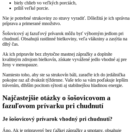
biely chlieb vo veľkých porciách,
príliš veľké porcie.
Nie je potrebné strukoviny zo stravy vyradiť. Dôležitá je ich správna
príprava a primerané množstvo.
Šošovicový aj fazuľový prívarok môžu byť výborným jedlom pri
chudnutí. Obsahujú rastlinné bielkoviny, veľa vlákniny a zasýtia na
dlhý čas.
Ak ich pripravíte bez zbytočne mastnej zápražky a doplníte
kvalitným zdrojom bielkovín, získate vyvážené jedlo vhodné aj pre
ženy v menopauze.
Namiesto toho, aby ste sa strukovín báli, zaraďte ich do jedálnička
pokojne raz až dvakrát týždenne. Vaše telo sa vám poďakuje lepším
trávením, dlhším pocitom sýtosti aj stabilnejšou hladinou energie.
Najčastejšie otázky o šošovicovom a
fazuľovom prívarku pri chudnutí
Je šošovicový prívarok vhodný pri chudnutí?
Áno. Ak je pripravený bez ťažkej zápražky a smotany, obsahuje