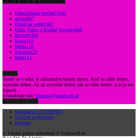
POPULÁRNE KATEGÓRIE
Odporúčame prečítať
1645
archiv
807
Oplatí sa vedieť
667
Duša, Filmy a Knižné novinky
466
Recepty
204
Krása
183
Móda
136
Zdravie
125
Blog
114
O NÁS
Starať sa o seba, je základným beauty tipom. Keď sa cítite dobre,
vyzeráte dobre. Ak ak vyzeráte dobre, tak sa cítite dobre. A to je ten
úspech.
Kontaktujte nás:
hinkova@andawell.sk
SLEDUJTE NÁS
Informácie o COOKIES
Súťažné podmienky
Kontakt
© Všetký práva vyhradené © Andawell.sk