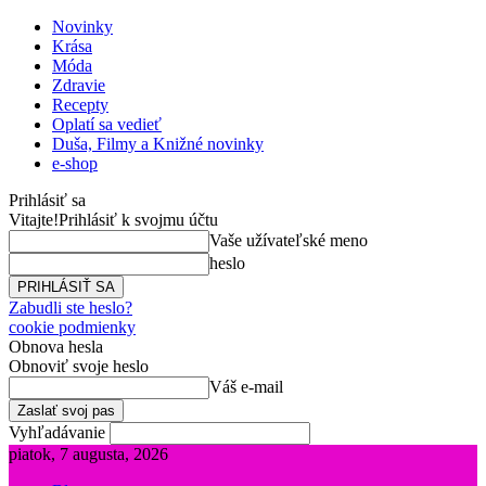
Novinky
Krása
Móda
Zdravie
Recepty
Oplatí sa vedieť
Duša, Filmy a Knižné novinky
e-shop
Prihlásiť sa
Vitajte!
Prihlásiť k svojmu účtu
Vaše užívateľské meno
heslo
Zabudli ste heslo?
cookie podmienky
Obnova hesla
Obnoviť svoje heslo
Váš e-mail
Vyhľadávanie
piatok, 7 augusta, 2026