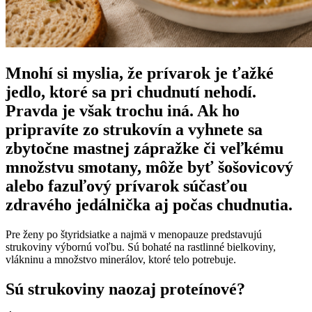
Mnohí si myslia, že prívarok je ťažké
jedlo, ktoré sa pri chudnutí nehodí.
Pravda je však trochu iná. Ak ho
pripravíte zo strukovín a vyhnete sa
zbytočne mastnej zápražke či veľkému
množstvu smotany, môže byť šošovicový
alebo fazuľový prívarok súčasťou
zdravého jedálnička aj počas chudnutia.
Pre ženy po štyridsiatke a najmä v menopauze predstavujú
strukoviny výbornú voľbu. Sú bohaté na rastlinné bielkoviny,
vlákninu a množstvo minerálov, ktoré telo potrebuje.
Sú strukoviny naozaj proteínové?