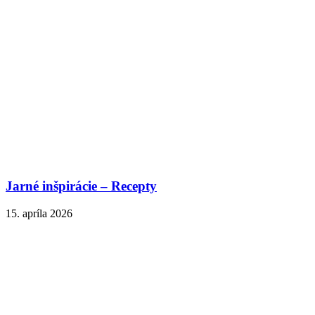
Jarné inšpirácie – Recepty
15. apríla 2026