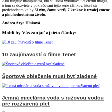
Ako funguje manipulácia, kto sú ľudia vykonávajúci čiernu mágiu,
o tom sa dozviete v pokračovaní tejto série článkov, ktoré sú
predchodcom knihy
Si tým, čomu veríš, 7 krokov k trvalej zmene
a plnohodnotnému životu.
Andrea Arya Hinková
Mohli by Vás zaujať aj tieto články:
10 zaujímavostí o filme Tenet
Športové oblečenie musí byť zladené
Jemná micelárna voda s ružovou vodou
pre rozžiarenú pleť