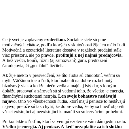
Celý svet je zaplavený
ezoterikou.
Sociálne siete sú plné
motivačných citátov, podľa ktorých v skutočnosti žije len málo ľudí.
Motivačná a ezoterická literatúra dostáva v regáloch predajní stále
viac priestoru, ale po pravde,
profitujú z nej najmä predajcovia.
A tiež veštci, kouči, rôzni (aj samozvaní) guru, predražení
čarodejovia, či „geniálni“ liečitelia.
Ak žije niekto v presvedčení, že títo ľudia sú chudobní, veľmi sa
mýli. Väčšinou ide o ľudí, ktorí nabehli na dobre rozbehnutý
biznisový vlak a keďže niečo vedia a majú aj istý dar, s ktorým
dokážu pracovať a zároveň sú si vedomí toho, že všetko je energia,
finančnými suchotami netrpia.
Len svoje bohatstvo nedávajú
najavo.
Ono vo všeobecnosti ľudia, ktorí majú peniaze to nedávajú
najavo, pretože sú tak chytrí, že dobre vedia, že by sa hneď objavili
všetci existujúci aj neexistujúci kamaráti so srdcervúcimi príbehmi.
Pri kontakte s ľuďmi, ktorí sa venujú ezoterike vám dám jednu radu.
Všetko je energia. Aj peniaze. A keď nezaplatíte za ich službu