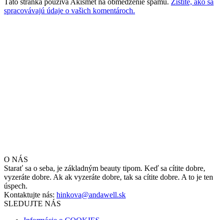
Táto stránka používa Akismet na obmedzenie spamu.
Zistite, ako sa
spracovávajú údaje o vašich komentároch.
O NÁS
Starať sa o seba, je základným beauty tipom. Keď sa cítite dobre,
vyzeráte dobre. Ak ak vyzeráte dobre, tak sa cítite dobre. A to je ten
úspech.
Kontaktujte nás:
hinkova@andawell.sk
SLEDUJTE NÁS