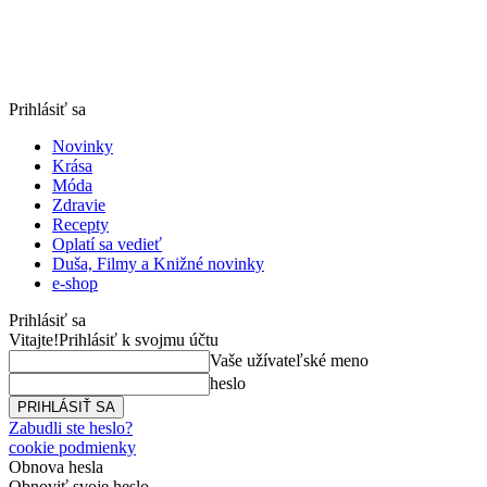
Prihlásiť sa
Novinky
Krása
Móda
Zdravie
Recepty
Oplatí sa vedieť
Duša, Filmy a Knižné novinky
e-shop
Prihlásiť sa
Vitajte!
Prihlásiť k svojmu účtu
Vaše užívateľské meno
heslo
Zabudli ste heslo?
cookie podmienky
Obnova hesla
Obnoviť svoje heslo