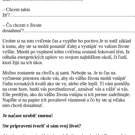
– Chcem takto
žiť?…………………………………………………………………
– Čo chcem v živote
dosiahnuť?…………………………………………………………
Urobte si na toto cvičenie čas a vyplňte ho poctivo.Je to totiž základ
k tomu, aby ste sa mohli posunúť ďalej a vystúpiť vo vašom živote
vyššie. Mnohí po vyplnení tohto cvičenia zostanú šokovaní tým, že
odhalia energetických upírov vo svojom najbližšom okolí, či ľudí,
ktorí žijú na ich úkor.
Možno zostanete na chvíľu aj sami. Nebojte sa. Je to čas na
vyčistenie priestoru okolo vás, aby do vášho života mohli vstúpiť
ľudia rovnakých kvalít ako ste vy, alebo ešte lepší. Tí vám pomôžu
na ceste hore, budú vás povzbudzovať, uznávať vás a vážiť si vás.
Ešte predtým, ako do vášho života vstúpia si ich presne zadefinujte.
Napíšte si na papier ich povahové vlastnosti a čo by ste aj vďaka
nim chceli dosiahnuť.
Je načase urobiť zmenu!
Ste pripravení tvoriť si sám svoj život?