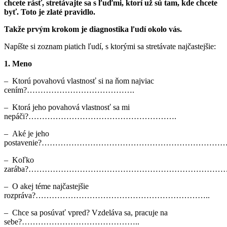
chcete rásť, stretávajte sa s ľuďmi, ktorí už sú tam, kde chcete
byť. Toto je zlaté pravidlo.
Takže prvým krokom je diagnostika ľudí okolo vás.
Napíšte si zoznam piatich ľudí, s ktorými sa stretávate najčastejšie:
1.
Meno
– Ktorú povahovú vlastnosť si na ňom najviac
cením?………………………………….
– Ktorá jeho povahová vlastnosť sa mi
nepáči?……………………………………………….
– Aké je jeho
postavenie?…………………………………………………………
– Koľko
zarába?………………………………………………………………
– O akej téme najčastejšie
rozpráva?………………………………………………………..
– Chce sa posúvať vpred? Vzdeláva sa, pracuje na
sebe?……………………………………..