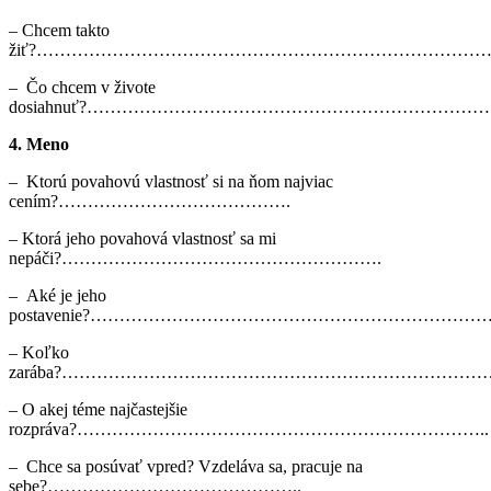
– Chcem takto
žiť?…………………………………………………………………
– Čo chcem v živote
dosiahnuť?…………………………………………………………
4. Meno
– Ktorú povahovú vlastnosť si na ňom najviac
cením?………………………………….
– Ktorá jeho povahová vlastnosť sa mi
nepáči?……………………………………………….
– Aké je jeho
postavenie?…………………………………………………………
– Koľko
zarába?………………………………………………………………
– O akej téme najčastejšie
rozpráva?……………………………………………………………..
– Chce sa posúvať vpred? Vzdeláva sa, pracuje na
sebe?……………………………………..