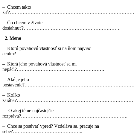
– Chcem takto
žiť?……………………………………………………………………
– Čo chcem v živote
dosiahnuť?…………………………………………………….
2.
Meno
– Ktorú povahovú vlastnosť si na ňom najviac
cením?………………………………….
– Ktorá jeho povahová vlastnosť sa mi
nepáči?……………………………………………….
– Aké je jeho
postavenie?…………………………………………………………
– Koľko
zarába?………………………………………………………………
– O akej téme najčastejšie
rozpráva?…………………………………………………………..
– Chce sa posúvať vpred? Vzdeláva sa, pracuje na
sebe?……………………………………..