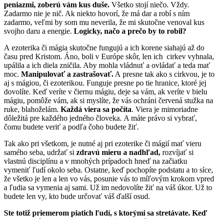
peniazmi, zoberú vám kus duše.
Všetko stojí niečo. Vždy.
Zadarmo nie je nič. Ak niekto hovorí, že má dar a robí s ním
zadarmo, veľmi by som mu neverila, že mi skutočne venoval kus
svojho daru a energie.
Logicky, načo a prečo by to robil?
A ezoterika či mágia skutočne fungujú a ich korene siahajú až do
času pred Kristom. Áno, boli v Európe skôr, len ich cirkev vyhnala,
upálila a ich diela zničila. Aby mohla vládnuť a ovládať a teda mať
moc.
Manipulovať a zastrašovať.
A presne tak ako s cirkvou, je to
aj s mágiou, či ezoterikou. Funguje presne po tie hranice, ktoré jej
dovolíte. Keď veríte v čiernu mágiu, deje sa vám, ak veríte v bielu
mágiu, pomôže vám, ak si myslíte, že vás ochráni červená stužka na
ruke, blahoželám.
Každá viera sa počíta
. Viera je mimoriadne
dôležitá pre každého jedného človeka. A máte právo si vybrať,
čomu budete veriť a podľa čoho budete žiť.
Tak ako pri všetkom, je nutné aj pri ezoterike či mágií mať vieru
samého seba, udržať si
zdravú mieru a nadhľad,
rozvíjať si
vlastnú disciplínu a v mnohých prípadoch hneď na začiatku
vymeniť ľudí okolo seba. Ostatne, keď pochopíte podstatu a to síce,
že všetko je len a len vo vás, posunie vás to míľovým krokom vpred
a ľudia sa vymenia aj sami. Už im nedovolíte žiť na váš úkor. Už to
budete len vy, kto bude určovať váš ďalší osud.
Ste totiž priemerom piatich ľudí, s ktorými sa stretávate. Keď