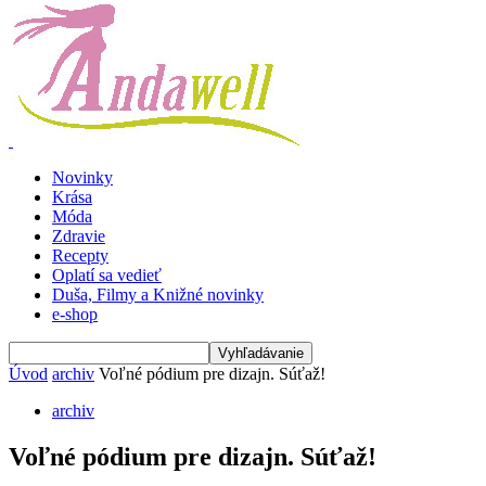
Novinky
Krása
Móda
Zdravie
Recepty
Oplatí sa vedieť
Duša, Filmy a Knižné novinky
e-shop
Úvod
archiv
Voľné pódium pre dizajn. Súťaž!
archiv
Voľné pódium pre dizajn. Súťaž!