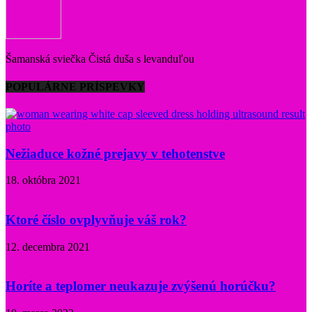
Šamanská sviečka Čistá duša s levanduľou
POPULÁRNE PRÍSPEVKY
Nežiaduce kožné prejavy v tehotenstve
18. októbra 2021
Ktoré číslo ovplyvňuje váš rok?
12. decembra 2021
Horíte a teplomer neukazuje zvýšenú horúčku?