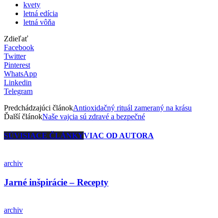
kvety
letná edícia
letná vôňa
Zdieľať
Facebook
Twitter
Pinterest
WhatsApp
Linkedin
Telegram
Predchádzajúci článok
Antioxidačný rituál zameraný na krásu
Ďalší článok
Naše vajcia sú zdravé a bezpečné
SÚVISIACE ČLÁNKY
VIAC OD AUTORA
archiv
Jarné inšpirácie – Recepty
archiv