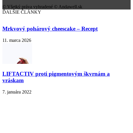
© Všetký práva vyhradené © Andawell.sk
ĎALŠIE ČLÁNKY
Mrkvový pohárový cheescake – Recept
11. marca 2026
LIFTACTIV proti pigmentovým škvrnám a
vráskam
7. januára 2022