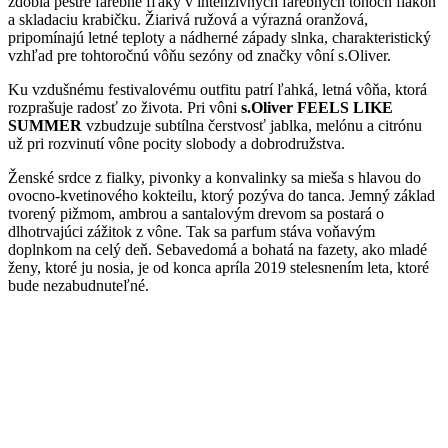
zdobia pestré farebné fľaky v intenzívnych farebných tónoch flakón
a skladaciu krabičku. Žiarivá ružová a výrazná oranžová,
pripomínajú letné teploty a nádherné západy slnka, charakteristický
vzhľad pre tohtoročnú vôňu sezóny od značky vôní s.Oliver.
Ku vzdušnému festivalovému outfitu patrí ľahká, letná vôňa, ktorá
rozprašuje radosť zo života. Pri vôni
s.Oliver FEELS LIKE
SUMMER
vzbudzuje subtílna čerstvosť jablka, melónu a citrónu
už pri rozvinutí vône pocity slobody a dobrodružstva.
Ženské srdce z fialky, pivonky a konvalinky sa mieša s hlavou do
ovocno-kvetinového kokteilu, ktorý pozýva do tanca. Jemný základ
tvorený pižmom, ambrou a santalovým drevom sa postará o
dlhotrvajúci zážitok z vône. Tak sa parfum stáva voňavým
doplnkom na celý deň. Sebavedomá a bohatá na fazety, ako mladé
ženy, ktoré ju nosia, je od konca apríla 2019 stelesnením leta, ktoré
bude nezabudnuteľné.