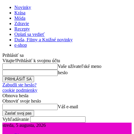
Novinky
Krása
Móda
Zdravie
Recepty
Oplatí sa vedieť
Duša, Filmy a Knižné novinky
e-shop
Prihlásiť sa
Vitajte!
Prihlásiť k svojmu účtu
Vaše užívateľské meno
heslo
Zabudli ste heslo?
cookie podmienky
Obnova hesla
Obnoviť svoje heslo
Váš e-mail
Vyhľadávanie
streda, 5 augusta, 2026