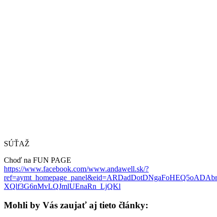
SÚŤAŽ
Choď na FUN PAGE
https://www.facebook.com/www.andawell.sk/?
ref=aymt_homepage_panel&eid=ARDadDotDNgaFoHEQ5oADA
XQlf3G6nMvLQJmlUEnaRn_LjQKl
Mohli by Vás zaujať aj tieto články: