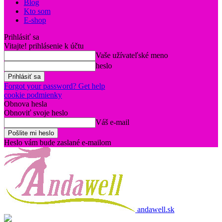
Blog
Kto som
E-shop
Prihlásiť sa
Vitajte! prihlásenie k účtu
Vaše užívateľské meno
heslo
Forgot your password? Get help
cookie podmienky
Obnova hesla
Obnoviť svoje heslo
Váš e-mail
Heslo vám bude zaslané e-mailom
andawell.sk