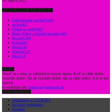
10. marca 2022
POPULÁRNE KATEGÓRIE
Odporúčame prečítať
1645
archiv
807
Oplatí sa vedieť
667
Duša, Filmy a Knižné novinky
466
Recepty
204
Krása
183
Móda
136
Zdravie
125
Blog
114
O NÁS
Starať sa o seba, je základným beauty tipom. Keď sa cítite dobre,
vyzeráte dobre. Ak ak vyzeráte dobre, tak sa cítite dobre. A to je ten
úspech.
Kontaktujte nás:
hinkova@andawell.sk
SLEDUJTE NÁS
Informácie o COOKIES
Súťažné podmienky
Kontakt