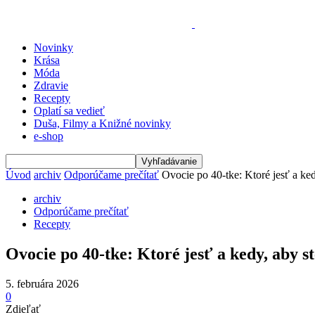
Novinky
Krása
Móda
Zdravie
Recepty
Oplatí sa vedieť
Duša, Filmy a Knižné novinky
e-shop
Úvod
archiv
Odporúčame prečítať
Ovocie po 40-tke: Ktoré jesť a kedy,
archiv
Odporúčame prečítať
Recepty
Ovocie po 40-tke: Ktoré jesť a kedy, aby ste
5. februára 2026
0
Zdieľať