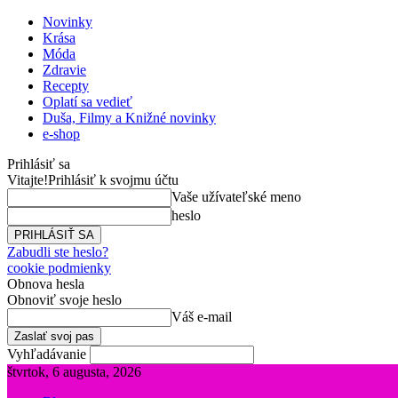
Novinky
Krása
Móda
Zdravie
Recepty
Oplatí sa vedieť
Duša, Filmy a Knižné novinky
e-shop
Prihlásiť sa
Vitajte!
Prihlásiť k svojmu účtu
Vaše užívateľské meno
heslo
Zabudli ste heslo?
cookie podmienky
Obnova hesla
Obnoviť svoje heslo
Váš e-mail
Vyhľadávanie
štvrtok, 6 augusta, 2026