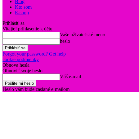
Blog
Kto som
E-shop
Prihlásiť sa
Vitajte! prihlásenie k účtu
Vaše užívateľské meno
heslo
Forgot your password? Get help
cookie podmienky
Obnova hesla
Obnoviť svoje heslo
Váš e-mail
Heslo vám bude zaslané e-mailom